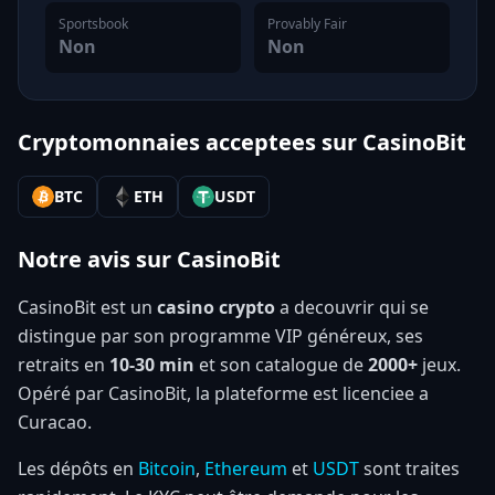
Sportsbook
Provably Fair
Non
Non
Cryptomonnaies acceptees sur CasinoBit
BTC
ETH
USDT
Notre avis sur CasinoBit
CasinoBit est un
casino crypto
a decouvrir qui se
distingue par son programme VIP généreux, ses
retraits en
10-30 min
et son catalogue de
2000+
jeux.
Opéré par CasinoBit, la plateforme est licenciee a
Curacao.
Les dépôts en
Bitcoin
,
Ethereum
et
USDT
sont traites