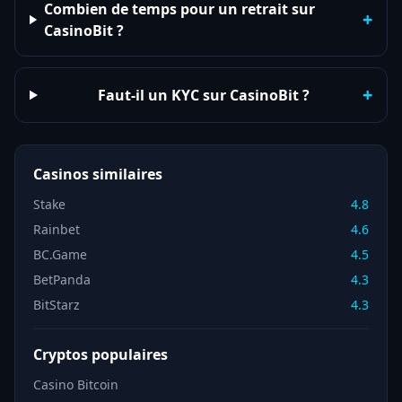
Combien de temps pour un retrait sur
+
CasinoBit ?
+
Faut-il un KYC sur CasinoBit ?
Casinos similaires
Stake
4.8
Rainbet
4.6
BC.Game
4.5
BetPanda
4.3
BitStarz
4.3
Cryptos populaires
Casino Bitcoin