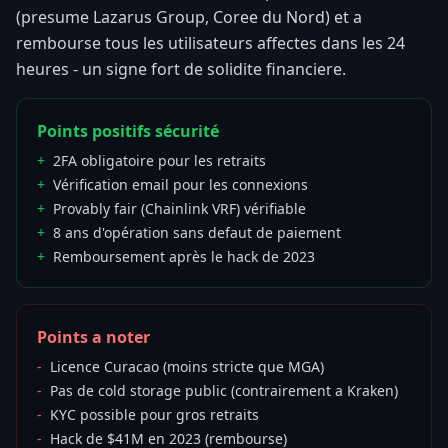
(presume Lazarus Group, Coree du Nord) et a
rembourse tous les utilisateurs affectes dans les 24
heures - un signe fort de solidite financiere.
Points positifs sécurité
+
2FA obligatoire pour les retraits
+
Vérification email pour les connexions
+
Provably fair (Chainlink VRF) vérifiable
+
8 ans d'opération sans defaut de paiement
+
Remboursement après le hack de 2023
Points a noter
-
Licence Curacao (moins stricte que MGA)
-
Pas de cold storage public (contrairement a Kraken)
-
KYC possible pour gros retraits
-
Hack de $41M en 2023 (rembourse)