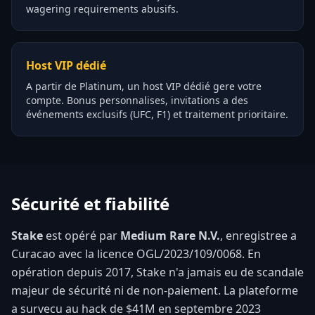
wagering requirements abusifs.
Host VIP dédié
A partir de Platinum, un host VIP dédié gere votre
compte. Bonus personnalises, invitations a des
événements exclusifs (UFC, F1) et traitement prioritaire.
Sécurité et fiabilité
Stake
est opéré par
Medium Rare N.V.
, enregistree a
Curacao avec la licence OGL/2023/109/0068. En
opération depuis 2017, Stake n'a jamais eu de scandale
majeur de sécurité ni de non-paiement. La plateforme
a survecu au hack de $41M en septembre 2023