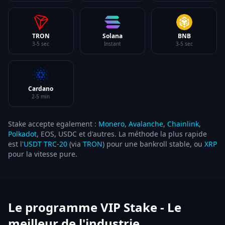
TRON
Solana
BNB
3-5 sec
Instant
3-5 sec
Cardano
2-5 min
Stake accepte egalement :
Monero
,
Avalanche
,
Chainlink
,
Polkadot
, EOS, USDC et d'autres. La méthode la plus rapide
est l'
USDT TRC-20
(via
TRON
) pour une bankroll stable, ou
XRP
pour la vitesse pure.
Le programme VIP Stake - Le
meilleur de l'industrie