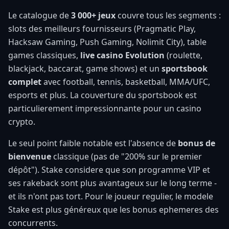
Le catalogue de
3 000+ jeux
couvre tous les segments :
slots des meilleurs fournisseurs (Pragmatic Play,
Hacksaw Gaming, Push Gaming, Nolimit City), table
games classiques,
live casino Evolution
(roulette,
blackjack, baccarat, game shows) et un
sportsbook
complet
avec football, tennis, basketball, MMA/UFC,
esports et plus. La couverture du sportsbook est
particulierement impressionnante pour un casino
crypto.
Le seul point faible notable est l'absence de
bonus de
bienvenue
classique (pas de "200% sur le premier
dépôt"). Stake considere que son programme VIP et
ses rakeback sont plus avantageux sur le long terme -
et ils n'ont pas tort. Pour le joueur regulier, le modele
Stake est plus généreux que les bonus ephemeres des
concurrents.