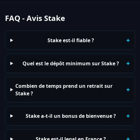
FAQ - Avis Stake
+
Stake est-il fiable ?
+
Quel est le dépôt minimum sur Stake ?
Combien de temps prend un retrait sur
+
Stake ?
+
Stake a-t-il un bonus de bienvenue ?
+
Stake est-il legal en France ?