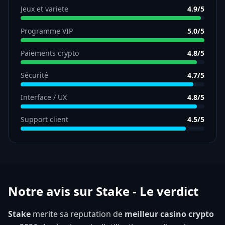
Jeux et variete
4.9/5
Programme VIP
5.0/5
Paiements crypto
4.8/5
Sécurité
4.7/5
Interface / UX
4.8/5
Support client
4.5/5
Notre avis sur Stake - Le verdict
Stake
merite sa reputation de
meilleur casino crypto