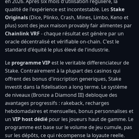
en 2026. Après six mois d'utilisation reguliere, la
qualité de l'expérience est incontestable. Les
Stake
Originals
(Dice, Plinko, Crash, Mines, Limbo, Keno et
plus) sont des jeux maison provably fair alimentes par
Chainlink VRF
- chaque résultat est génère par un
oracle décentralisé et vérifiable on-chain. C'est le
standard d'équité le plus élevé de l'industrie.
Le
programme VIP
est le veritable differenciateur de
Stake. Contrairement à la plupart des casinos qui
offrent des bonus d'inscription generiques, Stake
investit dans la fidelisation a long terme. Le système
de niveaux (Bronze a Diamond III) debloque des
avantages progressifs : rakeback, recharges
hebdomadaires et mensuelles, bonus personnalises et
un
VIP host dédié
pour les joueurs haut de gamme. Le
programme est base sur le volume de jeu cumule, pas
sur les dépôts, ce qui récompense la loyaute reelle.