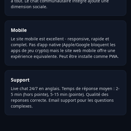
a tout. Le chat communautaire intégré ajoute une
dimension sociale.
Mobile
Le site mobile est excellent - responsive, rapide et
complet. Pas d'app native (Apple/Google bloquent les
apps de jeu crypto) mais le site web mobile offre une
expérience equivalente. Peut être installe comme PWA.
Support
Live chat 24/7 en anglais. Temps de réponse moyen : 2-
5 min (hors pointe), 5-15 min (pointe). Qualité des
reponses correcte. Email support pour les questions
complexes.