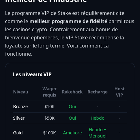
Le programme VIP de Stake est régulièrement cite
comme le
meilleur programme de fidélité
parmi tous
les casinos crypto. Contrairement aux bonus de
bienvenue ephemeres, le VIP Stake récompense la
loyaute sur le long terme. Voici comment ca
fonctionne.
Les niveaux VIP
Wager
Host
Niveau
Rakeback
Recharge
requis
VIP
Bronze
$10K
Oui
-
-
Silver
$50K
Oui
Hebdo
-
Hebdo +
Gold
$100K
Ameliore
-
Mensuel