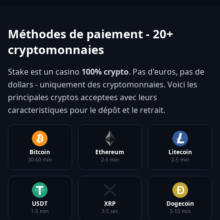
Méthodes de paiement - 20+
cryptomonnaies
Stake est un casino
100% crypto
. Pas d'euros, pas de
dollars - uniquement des cryptomonnaies. Voici les
principales cryptos acceptees avec leurs
caracteristiques pour le dépôt et le retrait.
Bitcoin
Ethereum
Litecoin
30-60 min
2-5 min
2-5 min
USDT
XRP
Dogecoin
1-5 min
3-5 sec
5-10 min