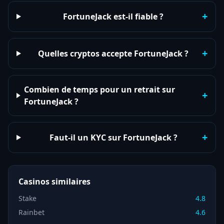
+
FortuneJack est-il fiable ?
+
Quelles cryptos accepte FortuneJack ?
Combien de temps pour un retrait sur
+
FortuneJack ?
+
Faut-il un KYC sur FortuneJack ?
Casinos similaires
Stake
4.8
Rainbet
4.6