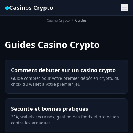
◆
Casinos Crypto
Casino Crypto
/
Guides
Guides Casino Crypto
Comment debuter sur un casino crypto
Guide complet pour votre premier dépôt en crypto, du
choix du wallet a votre premier jeu.
Sécurité et bonnes pratiques
2FA, wallets securises, gestion des fonds et protection
contre les arnaques.