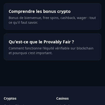
Comprendre les bonus crypto
Bonus de bienvenue, free spins, cashback, wager : tout
ce qu'il faut savoir.
Qu'est-ce que le Provably Fair ?
Comment fonctionne l'équité vérifiable sur blockchain
et pourquoi c'est important.
Cryptos
Casinos