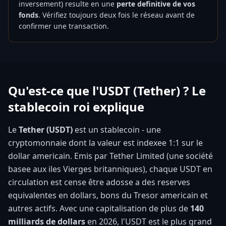
inversement) resulte en une
perte definitive de vos
fonds
. Vérifiez toujours deux fois le réseau avant de
confirmer une transaction.
Qu'est-ce que l'USDT (Tether) ? Le
stablecoin roi explique
Le
Tether (USDT)
est un stablecoin - une
cryptomonnaie dont la valeur est indexee 1:1 sur le
dollar americain. Emis par Tether Limited (une société
basee aux iles Vierges britanniques), chaque USDT en
circulation est cense être adosse a des reserves
equivalentes en dollars, bons du Tresor americain et
autres actifs. Avec une capitalisation de plus de
140
milliards de dollars
en 2026, l'USDT est le plus grand