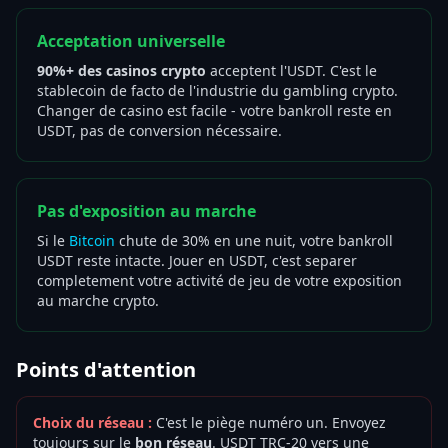
Acceptation universelle
90%+ des casinos crypto
acceptent l'USDT. C'est le
stablecoin de facto de l'industrie du gambling crypto.
Changer de casino est facile - votre bankroll reste en
USDT, pas de conversion nécessaire.
Pas d'exposition au marche
Si le
Bitcoin
chute de 30% en une nuit, votre bankroll
USDT reste intacte. Jouer en USDT, c'est separer
completement votre activité de jeu de votre exposition
au marche crypto.
Points d'attention
Choix du réseau :
C'est le piège numéro un. Envoyez
toujours sur le
bon réseau
. USDT TRC-20 vers une