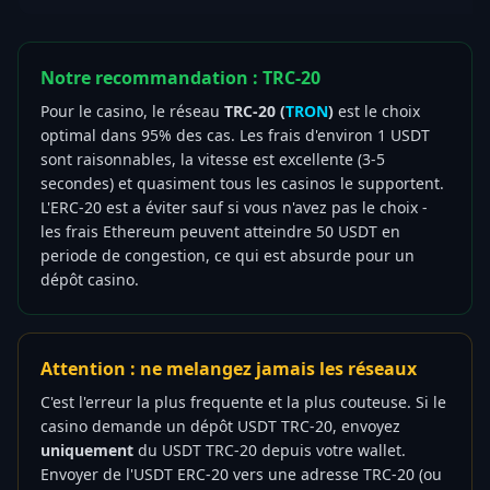
Notre recommandation : TRC-20
Pour le casino, le réseau
TRC-20 (
TRON
)
est le choix
optimal dans 95% des cas. Les frais d'environ 1 USDT
sont raisonnables, la vitesse est excellente (3-5
secondes) et quasiment tous les casinos le supportent.
L'ERC-20 est a éviter sauf si vous n'avez pas le choix -
les frais Ethereum peuvent atteindre 50 USDT en
periode de congestion, ce qui est absurde pour un
dépôt casino.
Attention : ne melangez jamais les réseaux
C'est l'erreur la plus frequente et la plus couteuse. Si le
casino demande un dépôt USDT TRC-20, envoyez
uniquement
du USDT TRC-20 depuis votre wallet.
Envoyer de l'USDT ERC-20 vers une adresse TRC-20 (ou