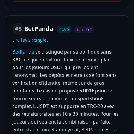
BetPanda
#3
4.2/5
Sans KYC
Lire l'avis complet
BetPanda
se distingue par sa politique
sans
KYC
, ce qui en fait un choix de premier plan
pour les joueurs USDT qui privilegient
l'anonymat. Les dépôts et retraits se font sans
vérification d'identité, même sur de gros
montants. Le casino propose
5 000+ jeux
de
fournisseurs premium et un sportsbook
complet. L'USDT est supporte en TRC-20 avec
des retraits traites en 10 a 30 minutes. Pour les
joueurs qui veulent la combinaison parfaite
entre stablecoin et anonymat, BetPanda est un