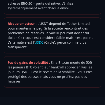
adresse ERC-20 = perte definitive. Vérifiez
systematiquement avant chaque envoi.
Risque emetteur :
L'USDT depend de Tether Limited
pour maintenir le peg. Si la société rencontrait des
problemes de reserves, la valeur pourrait devier du
dollar. Ce risque est considere faible mais n'est pas nul.
L'alternative est l'
USDC
(Circle), percu comme plus
transparent.
Pas de gains de volatilité :
Si le Bitcoin monte de 50%,
les joueurs BTC voient leur bankroll apprecier. Pas les
joueurs USDT. C'est le revers de la stabilite - vous etes
protégé des baisses mais vous ne profitez pas des
hausses.