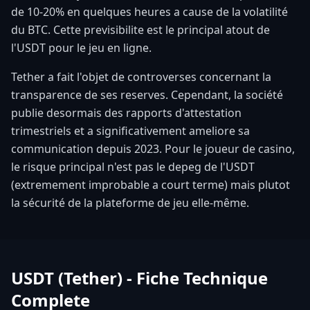
de 10-20% en quelques heures a cause de la volatilité
du BTC. Cette previsibilite est le principal atout de
l'USDT pour le jeu en ligne.
Tether a fait l'objet de controverses concernant la
transparence de ses reserves. Cependant, la société
publie desormais des rapports d'attestation
trimestriels et a significativement ameliore sa
communication depuis 2023. Pour le joueur de casino,
le risque principal n'est pas le depeg de l'USDT
(extremement improbable a court terme) mais plutot
la sécurité de la plateforme de jeu elle-même.
USDT (Tether) - Fiche Technique
Complete