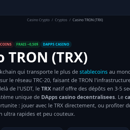
Casino Crypto
/
Cryptos
/
Casino TRON (TRX)
ECOINS
FRAIS ~0,50$
DAPPS CASINO
o TRON (TRX)
ckchain qui transporte le plus de
stablecoins
au monde
sur le réseau TRC-20, faisant de TRON l'infrastructure
elà de l'USDT, le
TRX
natif offre des dépôts en 3-5 se
ystème unique de
DApps casino decentralisees
. Le
c
tunite : jouer avec le TRX directement, ou profiter 
n ultra rapides et peu couteux.