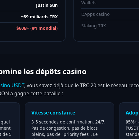
Wallets
Justin Sun
DApps casino
~89 milliards TRX
Staking TRX
$60B+ (#1 mondial)
omine les dépôts casino
asino USDT
, vous savez déjà que le TRC-20 est le réseau 
RON a gagne cette bataille :
Vitesse constante
Adopt
 quel
3-5 secondes de confirmation, 24/7.
95%+ 
ement
Pas de congestion, pas de blocs
l'USDT
t de 5
pleins, pas de "priority fees". Le
standa