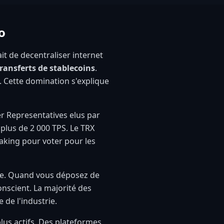
o
it de decentraliser internet
ransferts de stablecoins
.
. Cette domination s'explique
r Representatives elus par
plus de 2 000 TPS. Le TRX
taking pour voter pour les
ite. Quand vous déposez de
onscient. La majorité des
 de l'industrie.
lus actifs. Des plateformes