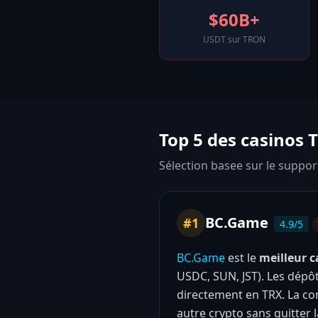
$60B+
USDT sur TRON
Top 5 des casinos
Sélection basee sur le support
BC.Game
#1
4.9/5
BC.Game
est le
meilleur 
USDC, SUN, JST). Les dépô
directement en TRX. La co
autre crypto sans quitter 