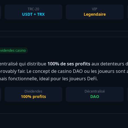
TRC-20
VIP
USDT + TRX
Legendaire
ividendes casino
ntralisé qui distribue
100% de ses profits
aux detenteurs d
provably fair. Le concept de casino DAO ou les joueurs sont 
ais fonctionnelle, ideal pour les joueurs DeFi.
Dividendes
Décentralisé
100% profits
DAO