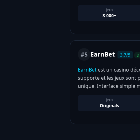
Jeux
3 000+
EarnBet
#5
3.7/5
D
EarnBet
est un casino déce
supporte et les jeux sont 
unique. Interface simple m
Jeux
Originals