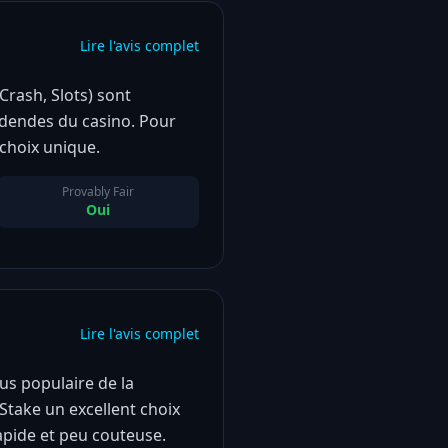
Lire l'avis complet
Crash, Slots) sont
videndes du casino. Pour
 choix unique.
Provably Fair
Oui
Lire l'avis complet
us populaire de la
Stake un excellent choix
apide et peu couteuse.