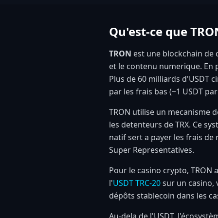
Qu'est-ce que TRON
TRON
est une blockchain de co
et le contenu numerique. En
Plus de 60 milliards d'USDT c
par les frais bas (~1 USDT par 
TRON utilise un mecanisme 
les detenteurs de TRX. Ce sys
natif sert a payer les frais d
Super Representatives.
Pour le casino crypto, TRON 
l'
USDT TRC-20
sur un casino, 
dépôts stablecoin dans les cas
Au-dela de l'USDT, l'écosystè