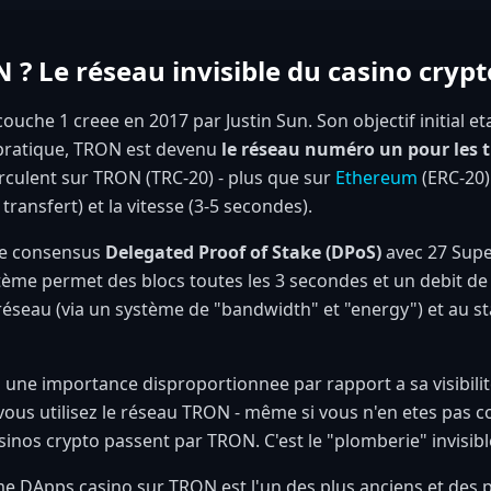
 ? Le réseau invisible du casino crypt
uche 1 creee en 2017 par Justin Sun. Son objectif initial eta
 pratique, TRON est devenu
le réseau numéro un pour les t
irculent sur TRON (TRC-20) - plus que sur
Ethereum
(ERC-20)
transfert) et la vitesse (3-5 secondes).
de consensus
Delegated Proof of Stake (DPoS)
avec 27 Supe
tème permet des blocs toutes les 3 secondes et un debit de 
e réseau (via un système de "bandwidth" et "energy") et au s
a une importance disproportionnee par rapport a sa visibil
vous utilisez le réseau TRON - même si vous n'en etes pas c
inos crypto passent par TRON. C'est le "plomberie" invisible
me DApps casino sur TRON est l'un des plus anciens et des p