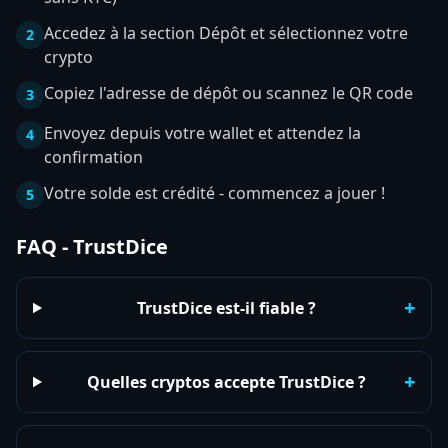
Accedez à la section Dépôt et sélectionnez votre
2
crypto
Copiez l'adresse de dépôt ou scannez le QR code
3
Envoyez depuis votre wallet et attendez la
4
confirmation
Votre solde est crédité - commencez a jouer !
5
FAQ - TrustDice
+
TrustDice est-il fiable ?
+
Quelles cryptos accepte TrustDice ?