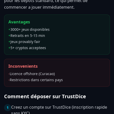
pour les dépôts standard, ce qui permet de
commencer a jouer immédiatement.
Avantages
+
3000+ jeux disponibles
+
Retraits en 5-15 min
+
Jeux provably fair
+
5+ cryptos acceptees
Inconvenients
-
Licence offshore (Curacao)
-
Restrictions dans certains pays
Comment déposer sur TrustDice
Creez un compte sur TrustDice (inscription rapide
1
sans KYC)