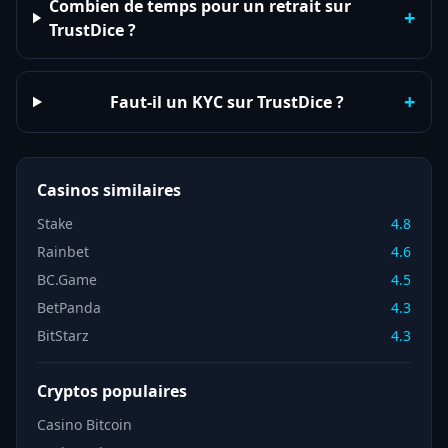
Combien de temps pour un retrait sur
+
TrustDice ?
+
Faut-il un KYC sur TrustDice ?
Casinos similaires
Stake
4.8
Rainbet
4.6
BC.Game
4.5
BetPanda
4.3
BitStarz
4.3
Cryptos populaires
Casino Bitcoin