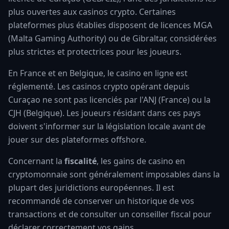
plus ouvertes aux casinos crypto. Certaines
plateformes plus établies disposent de licences MGA
(Malta Gaming Authority) ou de Gibraltar, considérées
plus strictes et protectrices pour les joueurs.
En France et en Belgique, le casino en ligne est
réglementé. Les casinos crypto opérant depuis
Curaçao ne sont pas licenciés par l'ANJ (France) ou la
CJH (Belgique). Les joueurs résidant dans ces pays
doivent s'informer sur la législation locale avant de
jouer sur des plateformes offshore.
Concernant la
fiscalité
, les gains de casino en
cryptomonnaie sont généralement imposables dans la
plupart des juridictions européennes. Il est
recommandé de conserver un historique de vos
transactions et de consulter un conseiller fiscal pour
déclarer correctement vos gains.