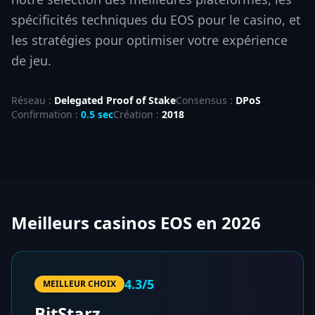
spécificités techniques du EOS pour le casino, et
les stratégies pour optimiser votre expérience
de jeu.
Réseau :
Delegated Proof of Stake
Consensus :
DPoS
Confirmation :
0.5 sec
Création :
2018
Meilleurs casinos EOS en 2026
4.3/5
MEILLEUR CHOIX
BitStarz