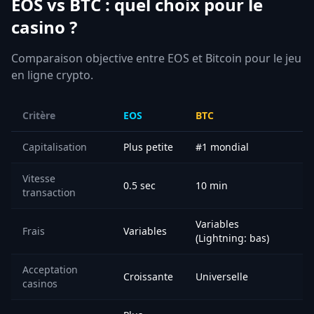
EOS vs BTC : quel choix pour le
casino ?
Comparaison objective entre EOS et Bitcoin pour le jeu
en ligne crypto.
Critère
EOS
BTC
Capitalisation
Plus petite
#1 mondial
Vitesse
0.5 sec
10 min
transaction
Variables
Frais
Variables
(Lightning: bas)
Acceptation
Croissante
Universelle
casinos