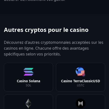
Autres cryptos pour le casino
Découvrez d'autres cryptomonnaies acceptées sur les
casinos en ligne. Chacune offre des avantages
spécifiques selon vos priorités.
Casino Solana
Casino TerraClassicUSD
SOL
USTC