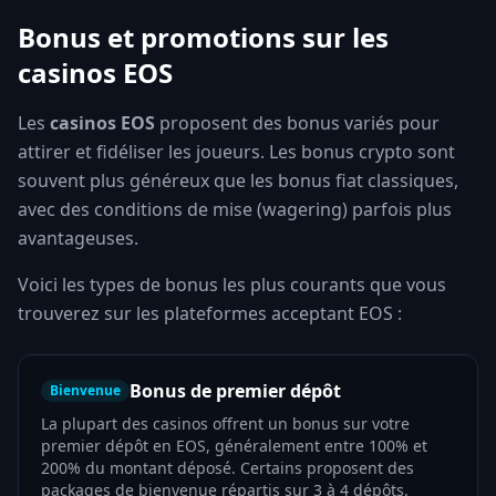
Bonus et promotions sur les
casinos EOS
Les
casinos EOS
proposent des bonus variés pour
attirer et fidéliser les joueurs. Les bonus crypto sont
souvent plus généreux que les bonus fiat classiques,
avec des conditions de mise (wagering) parfois plus
avantageuses.
Voici les types de bonus les plus courants que vous
trouverez sur les plateformes acceptant EOS :
Bonus de premier dépôt
Bienvenue
La plupart des casinos offrent un bonus sur votre
premier dépôt en EOS, généralement entre 100% et
200% du montant déposé. Certains proposent des
packages de bienvenue répartis sur 3 à 4 dépôts.