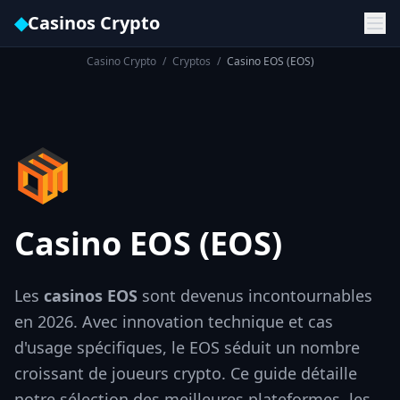
◆
Casinos Crypto
Casino Crypto
/
Cryptos
/
Casino EOS (EOS)
Casino EOS (EOS)
Les
casinos EOS
sont devenus incontournables
en 2026. Avec innovation technique et cas
d'usage spécifiques, le EOS séduit un nombre
croissant de joueurs crypto. Ce guide détaille
notre sélection des meilleures plateformes, les