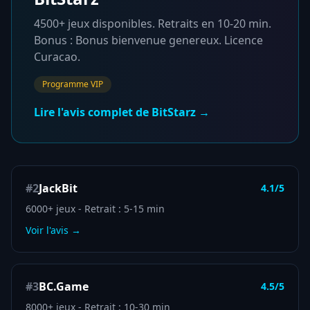
4500+ jeux disponibles. Retraits en 10-20 min.
Bonus : Bonus bienvenue genereux. Licence
Curacao.
Programme VIP
Lire l'avis complet de BitStarz →
#2
JackBit
4.1/5
6000+ jeux - Retrait : 5-15 min
Voir l'avis →
#3
BC.Game
4.5/5
8000+ jeux - Retrait : 10-30 min