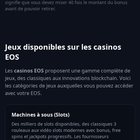
signifie que vous devez miser 40 fois le montant du bonus
avant de pouvoir retirer.
Jeux disponibles sur les casinos
EOS
Les
casinos EOS
proposent une gamme complète de
jeux, des classiques aux innovations blockchain. Voici
les catégories de jeux auxquelles vous pouvez accéder
avec votre EOS.
Machines à sous (Slots)
Des milliers de slots disponibles, des classiques 3
rouleaux aux vidéo slots modernes avec bonus, free
spins et jackpots progressifs. Les fournisseurs