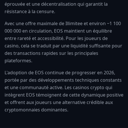
éprouvée et une décentralisation qui garantit la
résistance à la censure.
Avec une offre maximale de Illimitee et environ ~1 100
000 000 en circulation, EOS maintient un équilibre
entre rareté et accessibilité. Pour les joueurs de
casino, cela se traduit par une liquidité suffisante pour
des transactions rapides sur les principales
plateformes.
L'adoption de EOS continue de progresser en 2026,
portée par des développements techniques constants
et une communauté active. Les casinos crypto qui
intègrent EOS témoignent de cette dynamique positive
et offrent aux joueurs une alternative crédible aux
cryptomonnaies dominantes.