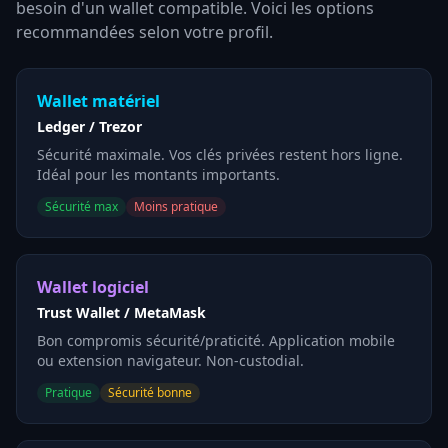
besoin d'un wallet compatible. Voici les options
recommandées selon votre profil.
Wallet matériel
Ledger / Trezor
Sécurité maximale. Vos clés privées restent hors ligne.
Idéal pour les montants importants.
Sécurité max
Moins pratique
Wallet logiciel
Trust Wallet / MetaMask
Bon compromis sécurité/praticité. Application mobile
ou extension navigateur. Non-custodial.
Pratique
Sécurité bonne