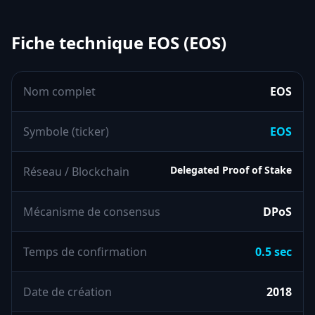
Fiche technique EOS (EOS)
Nom complet
EOS
Symbole (ticker)
EOS
Delegated Proof of Stake
Réseau / Blockchain
Mécanisme de consensus
DPoS
Temps de confirmation
0.5 sec
Date de création
2018