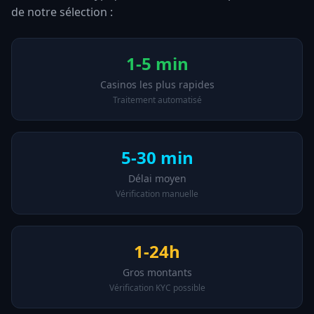
de notre sélection :
1-5 min
Casinos les plus rapides
Traitement automatisé
5-30 min
Délai moyen
Vérification manuelle
1-24h
Gros montants
Vérification KYC possible