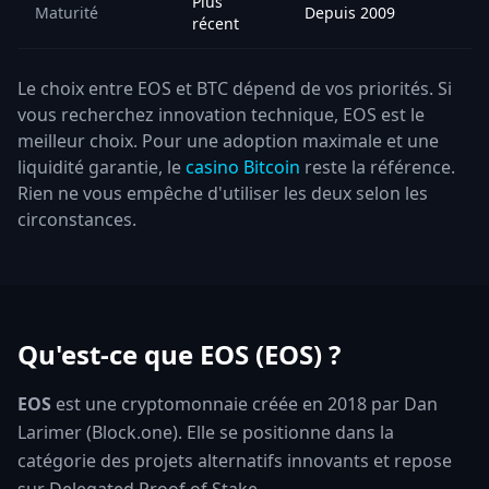
Plus
Maturité
Depuis 2009
récent
Le choix entre EOS et BTC dépend de vos priorités. Si
vous recherchez innovation technique, EOS est le
meilleur choix. Pour une adoption maximale et une
liquidité garantie, le
casino Bitcoin
reste la référence.
Rien ne vous empêche d'utiliser les deux selon les
circonstances.
Qu'est-ce que EOS (EOS) ?
EOS
est une cryptomonnaie créée en 2018 par Dan
Larimer (Block.one). Elle se positionne dans la
catégorie des projets alternatifs innovants et repose