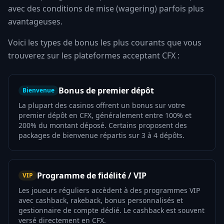
avec des conditions de mise (wagering) parfois plus
avantageuses.
Voici les types de bonus les plus courants que vous
trouverez sur les plateformes acceptant CFX :
Bonus de premier dépôt
Bienvenue
La plupart des casinos offrent un bonus sur votre
premier dépôt en CFX, généralement entre 100% et
200% du montant déposé. Certains proposent des
packages de bienvenue répartis sur 3 à 4 dépôts.
Programme de fidélité / VIP
VIP
Les joueurs réguliers accèdent à des programmes VIP
avec cashback, rakeback, bonus personnalisés et
gestionnaire de compte dédié. Le cashback est souvent
versé directement en CFX.