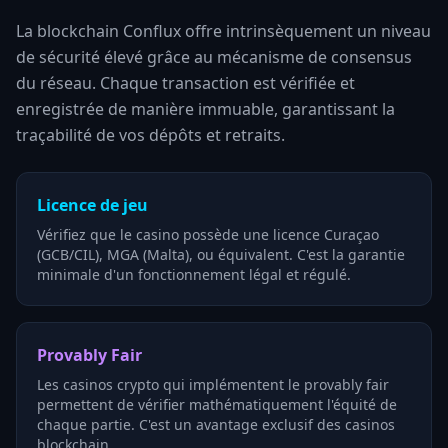
La blockchain Conflux offre intrinsèquement un niveau
de sécurité élevé grâce au mécanisme de consensus
du réseau. Chaque transaction est vérifiée et
enregistrée de manière immuable, garantissant la
traçabilité de vos dépôts et retraits.
Licence de jeu
Vérifiez que le casino possède une licence Curaçao
(GCB/CIL), MGA (Malta), ou équivalent. C'est la garantie
minimale d'un fonctionnement légal et régulé.
Provably Fair
Les casinos crypto qui implémentent le provably fair
permettent de vérifier mathématiquement l'équité de
chaque partie. C'est un avantage exclusif des casinos
blockchain.