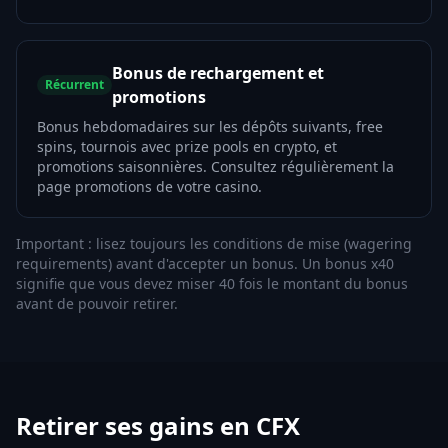
Bonus de rechargement et
Récurrent
promotions
Bonus hebdomadaires sur les dépôts suivants, free
spins, tournois avec prize pools en crypto, et
promotions saisonnières. Consultez régulièrement la
page promotions de votre casino.
Important : lisez toujours les conditions de mise (wagering
requirements) avant d'accepter un bonus. Un bonus x40
signifie que vous devez miser 40 fois le montant du bonus
avant de pouvoir retirer.
Retirer ses gains en CFX