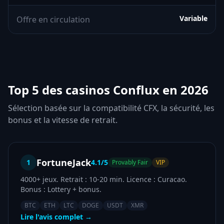
Variable
Offre en circulation
Top 5 des casinos Conflux en 2026
Sélection basée sur la compatibilité CFX, la sécurité, les
bonus et la vitesse de retrait.
FortuneJack
1
4.1/5
Provably Fair
VIP
4000+ jeux. Retrait : 10-20 min. Licence : Curacao.
Bonus : Lottery + bonus.
BTC
ETH
LTC
DOGE
USDT
XMR
Lire l'avis complet →