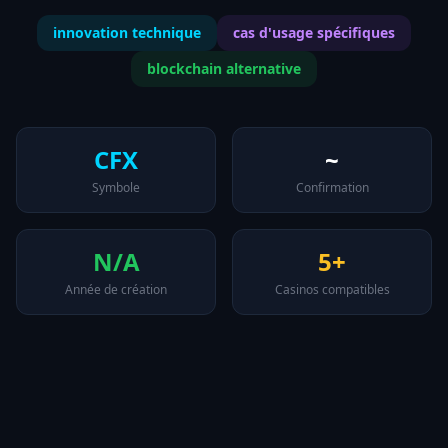
innovation technique
cas d'usage spécifiques
blockchain alternative
CFX
~
Symbole
Confirmation
N/A
5+
Année de création
Casinos compatibles