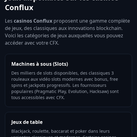
Conflux
Les
casinos Conflux
proposent une gamme complète
de jeux, des classiques aux innovations blockchain.
Voici les catégories de jeux auxquelles vous pouvez
accéder avec votre CFX.
Machines à sous (Slots)
Des milliers de slots disponibles, des classiques 3
rouleaux aux vidéo slots modernes avec bonus, free
spins et jackpots progressifs. Les fournisseurs
populaires (Pragmatic Play, Evolution, Hacksaw) sont
tous accessibles avec CFX.
Jeux de table
Blackjack, roulette, baccarat et poker dans leurs