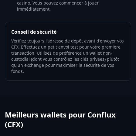
casino. Vous pouvez commencer à jouer
immédiatement.
Conseil de sécurité
Vérifiez toujours l'adresse de dépôt avant d'envoyer vos
CFX. Effectuez un petit envoi test pour votre première
transaction. Utilisez de préférence un wallet non-
custodial (dont vous contrôlez les clés privées) plutôt
qu'un exchange pour maximiser la sécurité de vos
fonds.
Meilleurs wallets pour Conflux
(CFX)