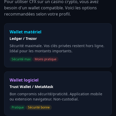
Pour utiliser CFX sur un casino crypto, vous avez
besoin d'un wallet compatible. Voici les options
recommandées selon votre profil.
Wallet matériel
Ledger / Trezor
Sécurité maximale. Vos clés privées restent hors ligne.
Idéal pour les montants importants.
Sécurité max
Moins pratique
Wallet logiciel
Trust Wallet / MetaMask
Bon compromis sécurité/praticité. Application mobile
ou extension navigateur. Non-custodial.
Pratique
Sécurité bonne