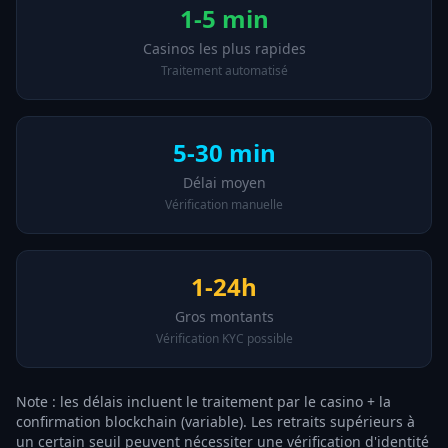
1-5 min
Casinos les plus rapides
Traitement automatisé
5-30 min
Délai moyen
Vérification manuelle
1-24h
Gros montants
Vérification KYC possible
Note : les délais incluent le traitement par le casino + la
confirmation blockchain (variable). Les retraits supérieurs à
un certain seuil peuvent nécessiter une vérification d'identité