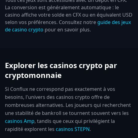
Tous ces jeux sont accessibles avec un dépôt en CFX.
La conversion est généralement automatique : le
casino affiche votre solde en CFX ou en équivalent USD
selon vos préférences. Consultez notre
guide des jeux
de casino crypto
pour en savoir plus.
Explorer les casinos crypto par
cryptomonnaie
Si Conflux ne correspond pas exactement à vos
besoins, l'univers des casinos crypto offre de
nombreuses alternatives. Les joueurs qui recherchent
une stabilité de bankroll se tournent souvent vers les
casinos Amp
, tandis que ceux qui privilégient la
rapidité explorent les
casinos STEPN
.