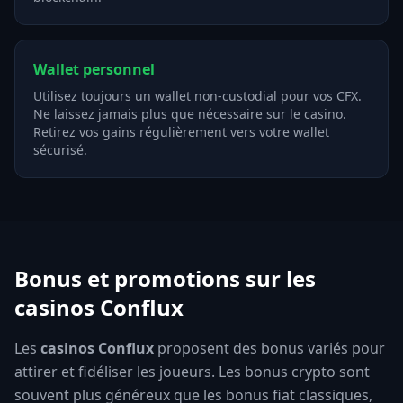
Wallet personnel
Utilisez toujours un wallet non-custodial pour vos CFX.
Ne laissez jamais plus que nécessaire sur le casino.
Retirez vos gains régulièrement vers votre wallet
sécurisé.
Bonus et promotions sur les
casinos Conflux
Les
casinos Conflux
proposent des bonus variés pour
attirer et fidéliser les joueurs. Les bonus crypto sont
souvent plus généreux que les bonus fiat classiques,