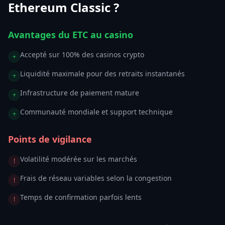
Ethereum Classic ?
Avantages du ETC au casino
Accepté sur 100% des casinos crypto
+
Liquidité maximale pour des retraits instantanés
+
Infrastructure de paiement mature
+
Communauté mondiale et support technique
+
Points de vigilance
Volatilité modérée sur les marchés
!
Frais de réseau variables selon la congestion
!
Temps de confirmation parfois lents
!