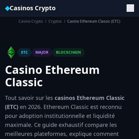
◆
Casinos Crypto
Casino Crypto
/
Cryptos
/
Casino Ethereum Classic (ETC)
ETC
MAJOR
BLOCKCHAIN
Casino Ethereum
Classic
Tout savoir sur les
casinos Ethereum Classic
(ETC)
en 2026. Ethereum Classic est reconnu
pour adoption institutionnelle et liquidité
maximale. Ce guide exhaustif compare les
meilleures plateformes, explique comment