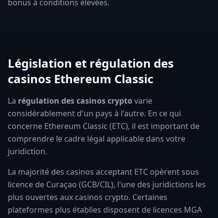
bonus à conditions élevées.
Législation et régulation des
casinos Ethereum Classic
La
régulation des casinos crypto
varie
considérablement d'un pays à l'autre. En ce qui
concerne Ethereum Classic (ETC), il est important de
comprendre le cadre légal applicable dans votre
juridiction.
La majorité des casinos acceptant ETC opèrent sous
licence de Curaçao (GCB/CIL), l'une des juridictions les
plus ouvertes aux casinos crypto. Certaines
plateformes plus établies disposent de licences MGA