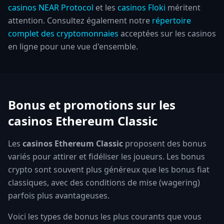
casinos NEAR Protocol
et les
casinos Floki
méritent
attention. Consultez également notre
répertoire
complet des cryptomonnaies
acceptées sur les casinos
en ligne pour une vue d'ensemble.
Bonus et promotions sur les
casinos Ethereum Classic
Les
casinos Ethereum Classic
proposent des bonus
variés pour attirer et fidéliser les joueurs. Les bonus
crypto sont souvent plus généreux que les bonus fiat
classiques, avec des conditions de mise (wagering)
parfois plus avantageuses.
Voici les types de bonus les plus courants que vous