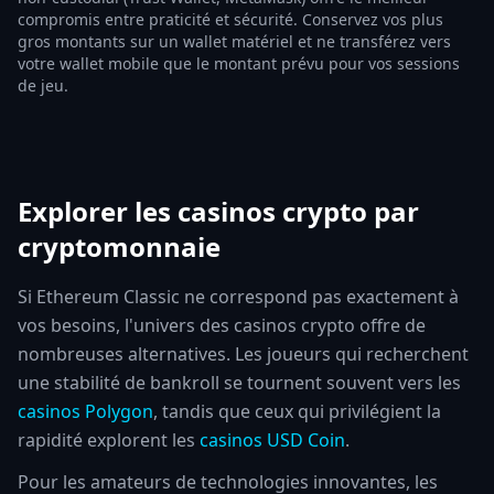
compromis entre praticité et sécurité. Conservez vos plus
gros montants sur un wallet matériel et ne transférez vers
votre wallet mobile que le montant prévu pour vos sessions
de jeu.
Explorer les casinos crypto par
cryptomonnaie
Si Ethereum Classic ne correspond pas exactement à
vos besoins, l'univers des casinos crypto offre de
nombreuses alternatives. Les joueurs qui recherchent
une stabilité de bankroll se tournent souvent vers les
casinos Polygon
, tandis que ceux qui privilégient la
rapidité explorent les
casinos USD Coin
.
Pour les amateurs de technologies innovantes, les