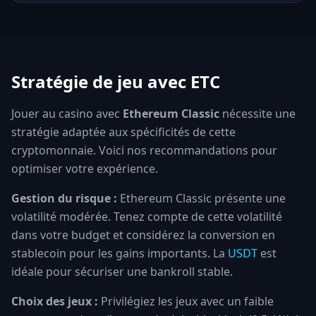
Stratégie de jeu avec ETC
Jouer au casino avec
Ethereum Classic
nécessite une
stratégie adaptée aux spécificités de cette
cryptomonnaie. Voici nos recommandations pour
optimiser votre expérience.
Gestion du risque :
Ethereum Classic présente une
volatilité modérée. Tenez compte de cette volatilité
dans votre budget et considérez la conversion en
stablecoin pour les gains importants. La
USDT
est
idéale pour sécuriser une bankroll stable.
Choix des jeux :
Privilégiez les jeux avec un faible