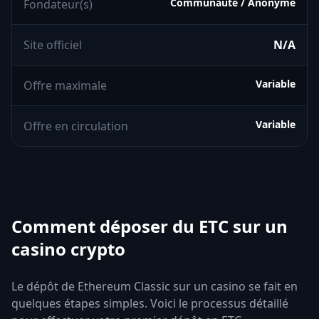
Communauté / Anonyme
Fondateur(s)
Site officiel
N/A
Variable
Offre maximale
Variable
Offre en circulation
Comment déposer du ETC sur un
casino crypto
Le dépôt de Ethereum Classic sur un casino se fait en
quelques étapes simples. Voici le processus détaillé