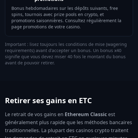
Bonus hebdomadaires sur les dépôts suivants, free
spins, tournois avec prize pools en crypto, et
promotions saisonnières. Consultez régulièrement la
page promotions de votre casino.
Important : lisez toujours les conditions de mise (wagering
requirements) avant d'accepter un bonus. Un bonus x40
signifie que vous devez miser 40 fois le montant du bonus
avant de pouvoir retirer.
Retirer ses gains en ETC
Le retrait de vos gains en
Ethereum Classic
est
généralement plus rapide que les méthodes bancaires
traditionnelles. La plupart des casinos crypto traitent