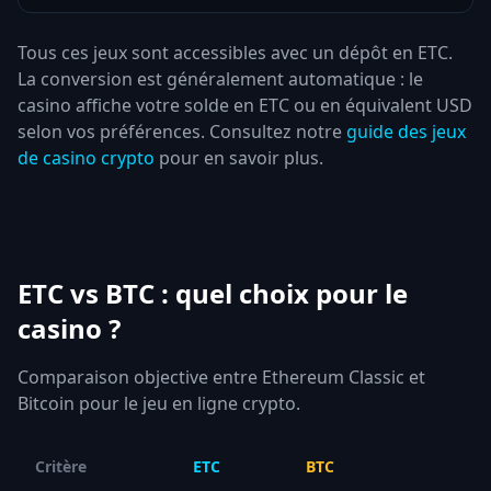
Tous ces jeux sont accessibles avec un dépôt en ETC.
La conversion est généralement automatique : le
casino affiche votre solde en ETC ou en équivalent USD
selon vos préférences. Consultez notre
guide des jeux
de casino crypto
pour en savoir plus.
ETC vs BTC : quel choix pour le
casino ?
Comparaison objective entre Ethereum Classic et
Bitcoin pour le jeu en ligne crypto.
Critère
ETC
BTC