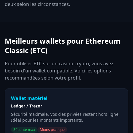
deux selon les circonstances.
Meilleurs wallets pour Ethereum
Classic (ETC)
Pour utiliser ETC sur un casino crypto, vous avez
besoin d'un wallet compatible. Voici les options
recommandées selon votre profil.
Wallet matériel
Ledger / Trezor
Sécurité maximale. Vos clés privées restent hors ligne.
Idéal pour les montants importants.
Sécurité max
Moins pratique