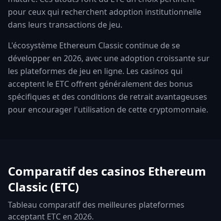
pour ceux qui recherchent adoption institutionnelle
dans leurs transactions de jeu.
L'écosystème Ethereum Classic continue de se
développer en 2026, avec une adoption croissante sur
les plateformes de jeu en ligne. Les casinos qui
acceptent le ETC offrent généralement des bonus
spécifiques et des conditions de retrait avantageuses
pour encourager l'utilisation de cette cryptomonnaie.
Comparatif des casinos Ethereum
Classic (ETC)
Tableau comparatif des meilleures plateformes
acceptant ETC en 2026.