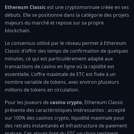
Ethereum Classic
est une cryptomonnaie créée en ses
débuts. Elle se positionne dans la catégorie des projets
majeurs du marché et repose sur sa propre
blockchain.
Le consensus utilisé par le réseau permet à Ethereum
Classic d'offrir des temps de confirmation de quelques
minutes, ce qui est particulièrement adapté aux
transactions de casino en ligne où la rapidité est
essentielle. L'offre maximale de ETC est fixée à un
nombre variable de tokens, avec environ plusieurs
millions de tokens en circulation.
Pour les joueurs de
casino crypto
, Ethereum Classic
présente des caractéristiques intéressantes : accepté
sur 100% des casinos crypto, liquidité maximale pour
des retraits instantanés et infrastructure de paiement
mature. Ces atouts font du ETC un choix pertinent