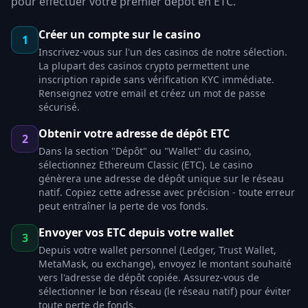
pour effectuer votre premier dépôt en ETC.
Créer un compte sur le casino
1
Inscrivez-vous sur l'un des casinos de notre sélection.
La plupart des casinos crypto permettent une
inscription rapide sans vérification KYC immédiate.
Renseignez votre email et créez un mot de passe
sécurisé.
Obtenir votre adresse de dépôt ETC
2
Dans la section "Dépôt" ou "Wallet" du casino,
sélectionnez Ethereum Classic (ETC). Le casino
génèrera une adresse de dépôt unique sur le réseau
natif. Copiez cette adresse avec précision - toute erreur
peut entraîner la perte de vos fonds.
Envoyer vos ETC depuis votre wallet
3
Depuis votre wallet personnel (Ledger, Trust Wallet,
MetaMask, ou exchange), envoyez le montant souhaité
vers l'adresse de dépôt copiée. Assurez-vous de
sélectionner le bon réseau (le réseau natif) pour éviter
toute perte de fonds.