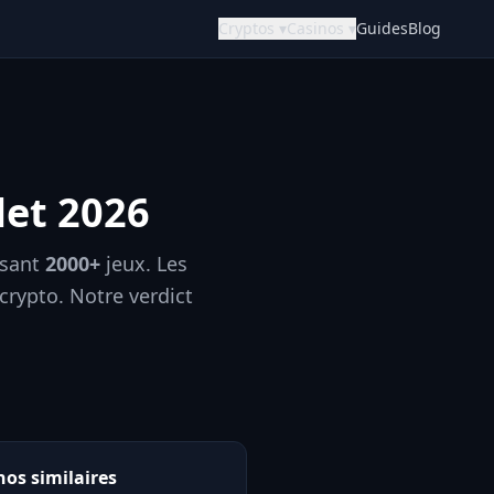
Cryptos ▾
Casinos ▾
Guides
Blog
let 2026
osant
2000+
jeux. Les
crypto. Notre verdict
nos similaires