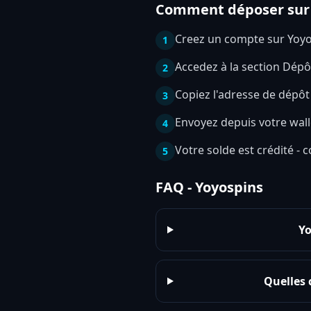
Comment déposer sur
Creez un compte sur Yoy
1
Accedez à la section Dépô
2
Copiez l'adresse de dépô
3
Envoyez depuis votre wall
4
Votre solde est crédité -
5
FAQ - Yoyospins
Yo
Quelles 