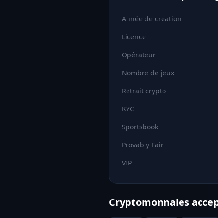
Année de creation
Licence
Opérateur
Nombre de jeux
Retrait crypto
KYC
Sportsbook
Provably Fair
VIP
Cryptomonnaies accep