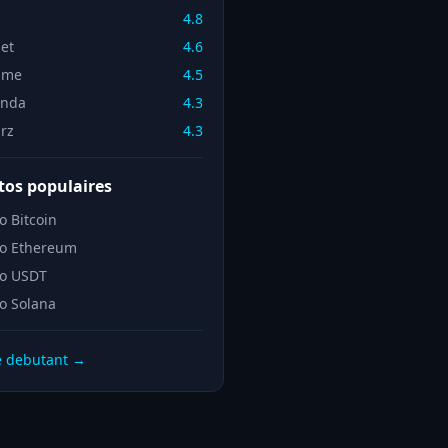
4.8
et
4.6
ame
4.5
anda
4.3
arz
4.3
tos populaires
o Bitcoin
no Ethereum
no USDT
o Solana
e debutant →