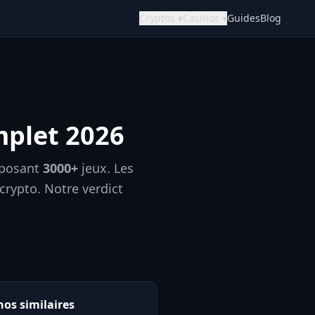
Cryptos ▾
Casinos ▾
Guides
Blog
mplet 2026
oposant
3000+
jeux. Les
crypto. Notre verdict
nos similaires