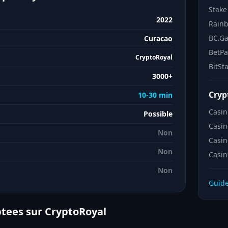
Stake
2022
Rainb
BC.G
Curacao
BetP
CryptoRoyal
BitSt
3000+
Cryp
10-30 min
Casin
Possible
Casi
Non
Casi
Non
Casin
Non
Guid
tees sur CryptoRoyal