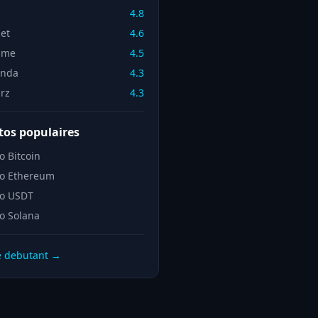
4.8
et
4.6
ame
4.5
anda
4.3
arz
4.3
tos populaires
o Bitcoin
no Ethereum
no USDT
o Solana
e debutant →