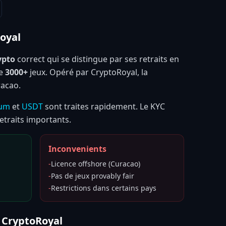
Royal
ypto
correct qui se distingue par ses retraits en
de
3000+
jeux. Opéré par CryptoRoyal, la
racao.
eum
et
USDT
sont traites rapidement. Le KYC
etraits importants.
Inconvenients
-
Licence offshore (Curacao)
-
Pas de jeux provably fair
-
Restrictions dans certains pays
 CryptoRoyal