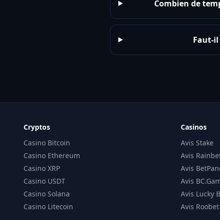
Combien de temps
Faut-i
Cryptos
Casinos
Casino Bitcoin
Avis Stake
Casino Ethereum
Avis Rainbe
Casino XRP
Avis BetPa
Casino USDT
Avis BC.Ga
Casino Solana
Avis Lucky 
Casino Litecoin
Avis Roobet