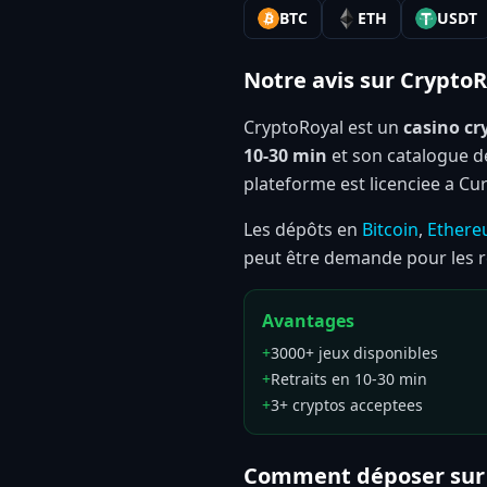
BTC
ETH
USDT
Notre avis sur Crypto
CryptoRoyal est un
casino cr
10-30 min
et son catalogue 
plateforme est licenciee a Cu
Les dépôts en
Bitcoin
,
Ether
peut être demande pour les r
Avantages
+
3000+ jeux disponibles
+
Retraits en 10-30 min
+
3+ cryptos acceptees
Comment déposer sur