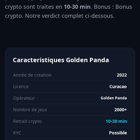
crypto sont traites en
10-30 min
. Bonus : Bonus
crypto. Notre verdict complet ci-dessous.
Caracteristiques Golden Panda
Année de creation
2022
Licence
Curacao
Opérateur
Golden Panda
Nombre de jeux
2000+
Retrait crypto
10-30 min
KYC
Possible