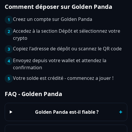
Comment déposer sur Golden Panda
Creez un compte sur Golden Panda
1
Accedez à la section Dépôt et sélectionnez votre
2
crypto
Copiez l'adresse de dépôt ou scannez le QR code
3
Envoyez depuis votre wallet et attendez la
4
confirmation
Votre solde est crédité - commencez a jouer !
5
FAQ - Golden Panda
+
Golden Panda est-il fiable ?