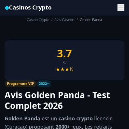
◆
Casinos Crypto
Casino Crypto
/
Avis Casinos
/
Golden Panda
3.7
/5
★★★½
Programme VIP
2022+
Avis Golden Panda - Test
Complet 2026
Golden Panda
est un
casino crypto
licencie
(Curacao) proposant
2000+
jeux. Les retraits