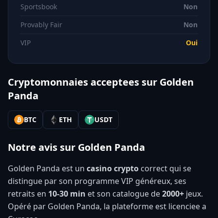
Sportsbook
Non
Provably Fair
Non
VIP
Oui
Cryptomonnaies acceptees sur Golden
Panda
BTC
ETH
USDT
Notre avis sur Golden Panda
Golden Panda est un
casino crypto
correct qui se
distingue par son programme VIP généreux, ses
retraits en
10-30 min
et son catalogue de
2000+
jeux.
Opéré par Golden Panda, la plateforme est licenciee a