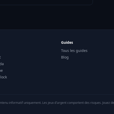
Guides
Tous les guides
t
Blog
nda
me
Block
ntenu informatif uniquement. Les jeux d'argent comportent des risques. Jouez d