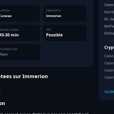
Stake
Licence
Opérateur
Rainb
Curacao
Immerion
BC.G
BetP
Retrait crypto
KYC
BitSt
10-30 min
Possible
Cryp
Provably Fair
Non
Casin
Casi
Casi
tees sur Immerion
Casin
Guid
on