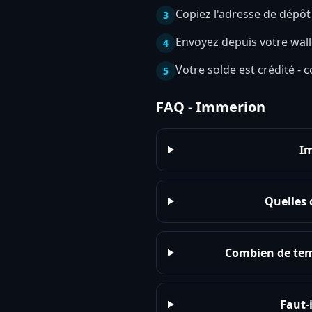
Copiez l'adresse de dépô
3
Envoyez depuis votre wall
4
Votre solde est crédité -
5
FAQ - Immerion
Im
Quelles 
Combien de tem
Faut-