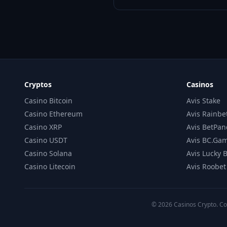
Cryptos
Casinos
Casino Bitcoin
Avis Stake
Casino Ethereum
Avis Rainbe
Casino XRP
Avis BetPa
Casino USDT
Avis BC.Ga
Casino Solana
Avis Lucky 
Casino Litecoin
Avis Roobet
© 2026 Casinos Crypto. Co