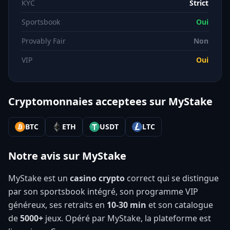
KYC
Strict
Sportsbook
Oui
Provably Fair
Non
VIP
Oui
Cryptomonnaies acceptees sur MyStake
BTC
ETH
USDT
LTC
Notre avis sur MyStake
MyStake est un
casino crypto
correct qui se distingue
par son sportsbook intégré, son programme VIP
généreux, ses retraits en
10-30 min
et son catalogue
de
5000+
jeux. Opéré par MyStake, la plateforme est