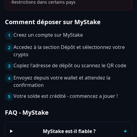
-
Restrictions dans certains pays
Comment déposer sur MyStake
Creez un compte sur MyStake
1
Accedez à la section Dépôt et sélectionnez votre
2
crypto
Copiez l'adresse de dépôt ou scannez le QR code
3
Envoyez depuis votre wallet et attendez la
4
confirmation
Votre solde est crédité - commencez a jouer !
5
FAQ - MyStake
+
MyStake est-il fiable ?