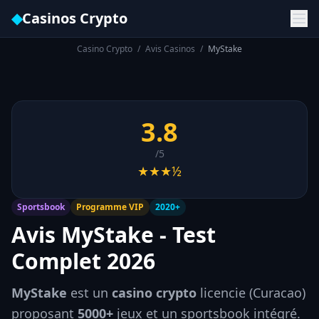
◆
Casinos Crypto
Casino Crypto
/
Avis Casinos
/
MyStake
3.8
/5
★★★½
Sportsbook
Programme VIP
2020+
Avis MyStake - Test
Complet 2026
MyStake
est un
casino crypto
licencie (Curacao)
proposant
5000+
jeux et un sportsbook intégré.