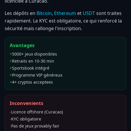
licenciee a Curacao.
Les dépôts en
Bitcoin
,
Ethereum
et
USDT
sont traites
rapidement. Le KYC est obligatoire, ce qui renforcé la
sécurité mais rallonge l'inscription.
Avantages
+
5000+ jeux disponibles
+
Retraits en 10-30 min
+
Sportsbook intégré
+
Programme VIP généreux
+
4+ cryptos acceptees
Inconvenients
-
Licence offshore (Curacao)
-
KYC obligatoire
-
Pas de jeux provably fair