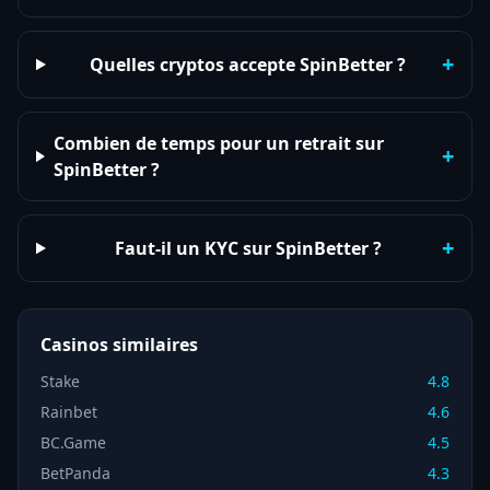
+
Quelles cryptos accepte SpinBetter ?
Combien de temps pour un retrait sur
+
SpinBetter ?
+
Faut-il un KYC sur SpinBetter ?
Casinos similaires
Stake
4.8
Rainbet
4.6
BC.Game
4.5
BetPanda
4.3