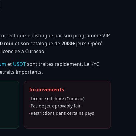
correct qui se distingue par son programme VIP
30 min
et son catalogue de
2000+
jeux. Opéré
 licenciee a Curacao.
eum
et
USDT
sont traites rapidement. Le KYC
etraits importants.
Inconvenients
-
Licence offshore (Curacao)
-
Pas de jeux provably fair
-
Restrictions dans certains pays