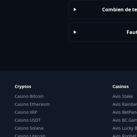
Combien de te
Faut
Cryptos
Casinos
Casino Bitcoin
Avis Stake
Casino Ethereum
Avis Rainbe
Casino XRP
Avis BetPa
Casino USDT
Avis BC.Ga
Casino Solana
Avis Lucky 
Casino Litecoin
Avis Roobet