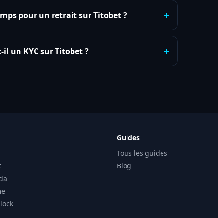
+
mps pour un retrait sur Titobet ?
+
-il un KYC sur Titobet ?
Guides
Tous les guides
t
Blog
nda
me
Block