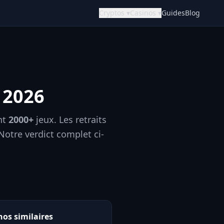
Cryptos ▾
Casinos ▾
Guides
Blog
t 2026
nt
2000+
jeux. Les retraits
Notre verdict complet ci-
nos similaires