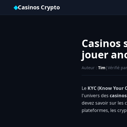
◆
Casinos Crypto
Casinos 
jouer a
Auteur :
Tim
|
Vérifié pa
Le
KYC (Know Your 
l'univers des
casinos
devez savoir sur les 
plateformes, les cryp