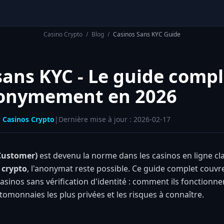
Casino Crypto
/
Blog
/
Casinos Sans KYC Guide
sans KYC - Le guide comp
nonymement en 2026
r
Casinos Crypto
|
Dernière mise à jour : 2026-02-17
Customer)
est devenu la norme dans les casinos en ligne cl
 crypto
, l'anonymat reste possible. Ce guide complet couvr
casinos sans vérification d'identité : comment ils fonctionne
tomonnaies les plus privées et les risques à connaître.