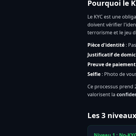
Pourquoi le K
Le KYC est une obliga
doivent vérifier l'id
terrorisme et le jeu d
Pièce d'identité
: Pa
Justificatif de domic
Preuve de paiement
Selfie
: Photo de vous
Ce processus prend 24
valorisent la
confiden
Les 3 niveau
Niveau 1 : No-KYC