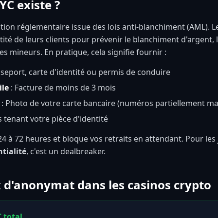
YC existe ?
tion réglementaire issue des lois anti-blanchiment (AML). Le
entité de leurs clients pour prévenir le blanchiment d'argent
es mineurs. En pratique, cela signifie fournir :
sseport, carte d'identité ou permis de conduire
ile
: Facture de moins de 3 mois
: Photo de votre carte bancaire (numéros partiellement m
 tenant votre pièce d'identité
 à 72 heures et bloque vos retraits en attendant. Pour les
tialité
, c'est un dealbreaker.
x d'anonymat dans les casinos crypto
 total