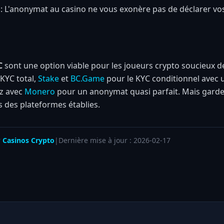
: L'anonymat au casino ne vous exonère pas de déclarer vos 
C
sont une option viable pour les joueurs crypto soucieux de 
KYC total,
Stake
et
BC.Game
pour le KYC conditionnel avec u
z avec
Monero
pour un anonymat quasi parfait. Mais gardez
s des plateformes établies.
r
Casinos Crypto
|
Dernière mise à jour : 2026-02-17