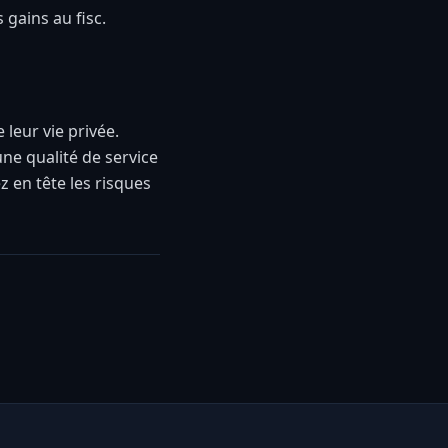
gains au fisc.
leur vie privée.
ne qualité de service
 en tête les risques