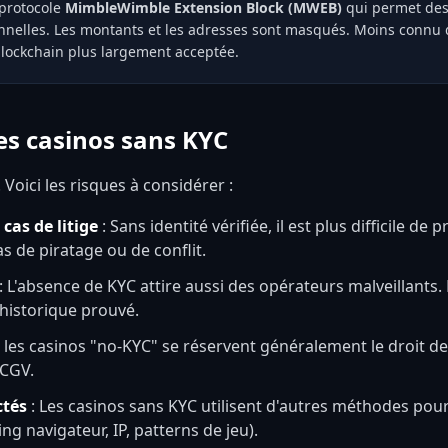
 protocole
MimbleWimble Extension Block (MWEB)
qui permet des
ionnelles. Les montants et les adresses sont masqués. Moins conn
blockchain plus largement acceptée.
es casinos sans KYC
 Voici les risques à considérer :
cas de litige
: Sans identité vérifiée, il est plus difficile d
s de piratage ou de conflit.
: L'absence de KYC attire aussi des opérateurs malveillants.
historique prouvé.
les casinos "no-KYC" se réservent généralement le droit 
 CGV.
ctés
: Les casinos sans KYC utilisent d'autres méthodes pour
ng navigateur, IP, patterns de jeu).