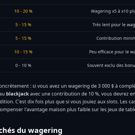
10 - 20 %
Wagering x5 à x10 plu
5 - 15 %
Très lent pour le wa
5 - 15 %
Contribution mini
10 - 15 %
Peu efficace pour le w
0 - 10 %
Souvent exclu des bonu
 concrètement : si vous avez un wagering de 3 000 $ à compl
 au
blackjack
avec une contribution de 10 %, vous devrez en
ition. C'est dix fois plus que si vous jouiez aux slots. Les ca
mpenser l'avantage maison plus faible sur les jeux de tabl
achés du wagering