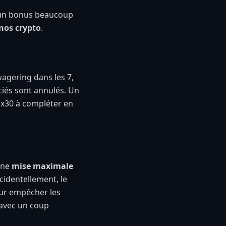
e un bonus beaucoup
nos crypto
.
wagering dans les 7,
ociés sont annulés. Un
 x30 à compléter en
une
mise maximale
cidentellement, le
our empêcher les
 avec un coup