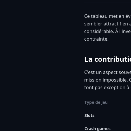
Ce tableau met en év
sembler attractif en
considérable. À l'inv
contrainte.
La contribut
C'est un aspect sou
mission impossible. 
font pas exception à 
Type de jeu
Slots
Crash games