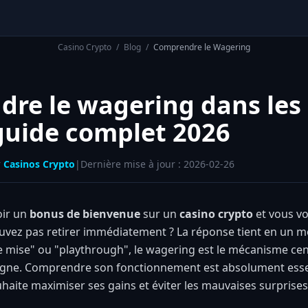
Casino Crypto
/
Blog
/
Comprendre le Wagering
re le wagering dans les 
 guide complet 2026
r
Casinos Crypto
|
Dernière mise à jour : 2026-02-26
oir un
bonus de bienvenue
sur un
casino crypto
et vous v
vez pas retirer immédiatement ? La réponse tient en un m
e mise" ou "playthrough", le wagering est le mécanisme cent
ligne. Comprendre son fonctionnement est absolument esse
haite maximiser ses gains et éviter les mauvaises surprises