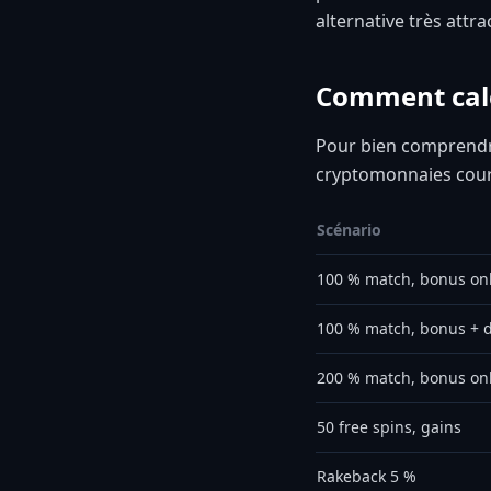
alternative très attr
Comment calc
Pour bien comprendr
cryptomonnaies cour
Scénario
100 % match, bonus on
100 % match, bonus + 
200 % match, bonus on
50 free spins, gains
Rakeback 5 %