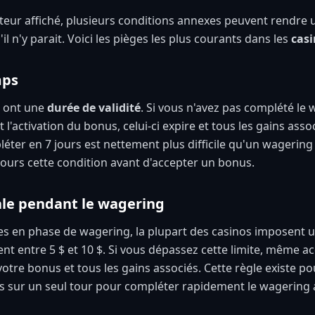
ateur affiché, plusieurs conditions annexes peuvent rendr
l n'y parait. Voici les pièges les plus courants dans les
casi
mps
s ont une
durée de validité
. Si vous n'avez pas complété le 
t l'activation du bonus, celui-ci expire et tous les gains ass
éter en 7 jours est nettement plus difficile qu'un wagering
ujours cette condition avant d'accepter un bonus.
le pendant le wagering
s en phase de wagering, la plupart des casinos imposent 
nt entre 5 $ et 10 $. Si vous dépassez cette limite, même ac
otre bonus et tous les gains associés. Cette règle existe p
s sur un seul tour pour compléter rapidement le wagering