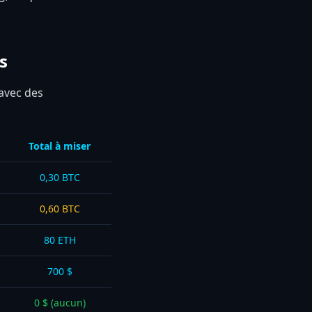
s
 avec des
Total à miser
0,30 BTC
0,60 BTC
80 ETH
700 $
0 $ (aucun)