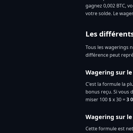
gagnez 0,002 BTC, vo
votre solde. Le wager
Les différent
Tous les wagerings ne 
différence peut repr
Wagering sur l
C'est la formule la 
bonus reçu. Si vous 
miser 100 $ x 30 =
3 
Wagering sur le
Cette formule est ne