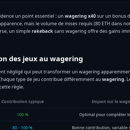
idence un point essentiel : un
wagering x40
sur un bonus d
 apparence, mais le volume de mises requis (80 ETH dans no
erse, un simple
rakeback
sans wagering offre des gains imm
ion des jeux au wagering
vent négligé qui peut transformer un wagering apparemmen
Chaque type de jeu contribue différemment au
wagering
. 
cette règle.
Contribution typique
Impact sur le wage
100 %
Optimal pour compléter l
80 - 100 %
Bonne contribution, variable 