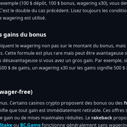
exemple (100 $ dépôt, 100 $ bonus, wagering x30), vous dev
 C'est le double du cas précédent. Lisez toujours les condit
e wagering est utilisé.
s gains du bonus
liquent le wagering non pas sur le montant du bonus, mais 
s. Cette formule est plus rare mais peut être avantageuse 
ès désavantageuse si vous avez un gros gain. Par exemple, 
00 $ de gains, un wagering x30 sur les gains signifie 500 $ 
wager-free)
onus. Certains casinos crypto proposent des bonus ou des
f
gnifie que tout gain est immédiatement retirable. Ces offres
 de gain ou de mises maximales réduites. Le
rakeback
propos
Stake
ou
BC.Game
fonctionne généralement sans wagering,