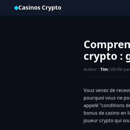
◆
Casinos Crypto
Comprend
crypto :
Auteur :
Tim
|
Vérifié pa
Vous venez de recev
pourquoi vous ne pou
appelé "conditions d
bonus de casino en 
joueur crypto qui sou