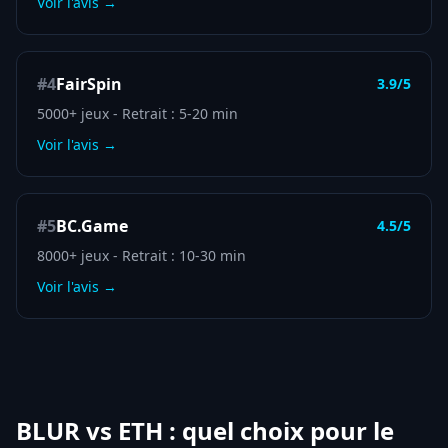
Voir l'avis →
#4
FairSpin
3.9/5
5000+ jeux - Retrait : 5-20 min
Voir l'avis →
#5
BC.Game
4.5/5
8000+ jeux - Retrait : 10-30 min
Voir l'avis →
BLUR vs ETH : quel choix pour le