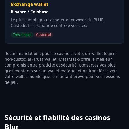
Exchange wallet
Binance / Coinbase
Le plus simple pour acheter et envoyer du BLUR.
Custodial - l'exchange contrôle vos clés.
Très simple
Custodial
Recommandation : pour le casino crypto, un wallet logiciel
non-custodial (Trust Wallet, MetaMask) offre le meilleur
compromis entre praticité et sécurité. Conservez vos plus
gros montants sur un wallet matériel et ne transférez vers
votre wallet mobile que le montant prévu pour vos sessions
de jeu.
Sécurité et fiabilité des casinos
Blur