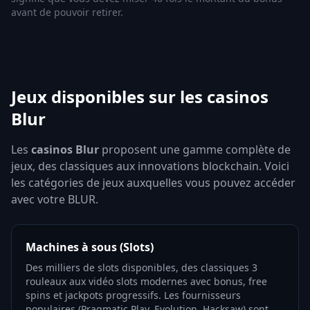
avant de pouvoir retirer.
Jeux disponibles sur les casinos
Blur
Les
casinos Blur
proposent une gamme complète de
jeux, des classiques aux innovations blockchain. Voici
les catégories de jeux auxquelles vous pouvez accéder
avec votre BLUR.
Machines à sous (Slots)
Des milliers de slots disponibles, des classiques 3
rouleaux aux vidéo slots modernes avec bonus, free
spins et jackpots progressifs. Les fournisseurs
populaires (Pragmatic Play, Evolution, Hacksaw) sont