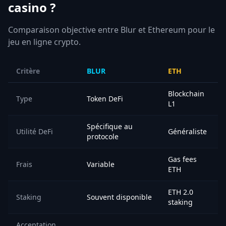
casino ?
Comparaison objective entre Blur et Ethereum pour le
jeu en ligne crypto.
Critère
BLUR
ETH
Blockchain
Type
Token DeFi
L1
Spécifique au
Utilité DeFi
Généraliste
protocole
Gas fees
Frais
Variable
ETH
ETH 2.0
Staking
Souvent disponible
staking
Acceptation