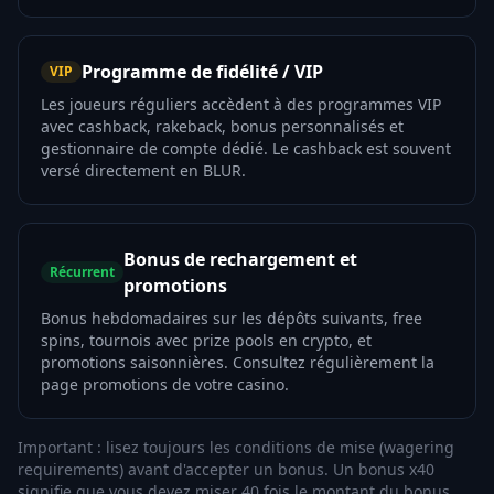
Programme de fidélité / VIP
VIP
Les joueurs réguliers accèdent à des programmes VIP
avec cashback, rakeback, bonus personnalisés et
gestionnaire de compte dédié. Le cashback est souvent
versé directement en BLUR.
Bonus de rechargement et
Récurrent
promotions
Bonus hebdomadaires sur les dépôts suivants, free
spins, tournois avec prize pools en crypto, et
promotions saisonnières. Consultez régulièrement la
page promotions de votre casino.
Important : lisez toujours les conditions de mise (wagering
requirements) avant d'accepter un bonus. Un bonus x40
signifie que vous devez miser 40 fois le montant du bonus