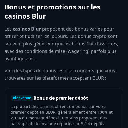
Bonus et promotions sur les
casinos Blur
Les
casinos Blur
proposent des bonus variés pour
attirer et fidéliser les joueurs. Les bonus crypto sont
souvent plus généreux que les bonus fiat classiques,
avec des conditions de mise (wagering) parfois plus
avantageuses.
Voici les types de bonus les plus courants que vous
trouverez sur les plateformes acceptant BLUR :
Bonus de premier dépôt
Bienvenue
La plupart des casinos offrent un bonus sur votre
premier dépôt en BLUR, généralement entre 100% et
200% du montant déposé. Certains proposent des
packages de bienvenue répartis sur 3 à 4 dépôts.