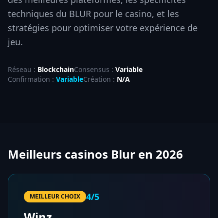
techniques du BLUR pour le casino, et les
stratégies pour optimiser votre expérience de
jeu.
Réseau :
Blockchain
Consensus :
Variable
Confirmation :
Variable
Création :
N/A
Meilleurs casinos Blur en 2026
4/5
MEILLEUR CHOIX
Winz