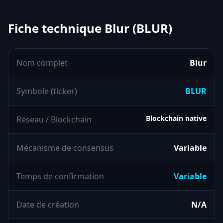
Fiche technique Blur (BLUR)
Nom complet
Blur
Symbole (ticker)
BLUR
Blockchain native
Réseau / Blockchain
Mécanisme de consensus
Variable
Temps de confirmation
Variable
Date de création
N/A