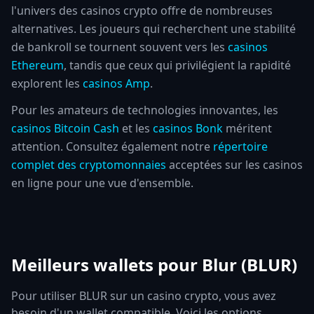
l'univers des casinos crypto offre de nombreuses
alternatives. Les joueurs qui recherchent une stabilité
de bankroll se tournent souvent vers les
casinos
Ethereum
, tandis que ceux qui privilégient la rapidité
explorent les
casinos Amp
.
Pour les amateurs de technologies innovantes, les
casinos Bitcoin Cash
et les
casinos Bonk
méritent
attention. Consultez également notre
répertoire
complet des cryptomonnaies
acceptées sur les casinos
en ligne pour une vue d'ensemble.
Meilleurs wallets pour Blur (BLUR)
Pour utiliser BLUR sur un casino crypto, vous avez
besoin d'un wallet compatible. Voici les options