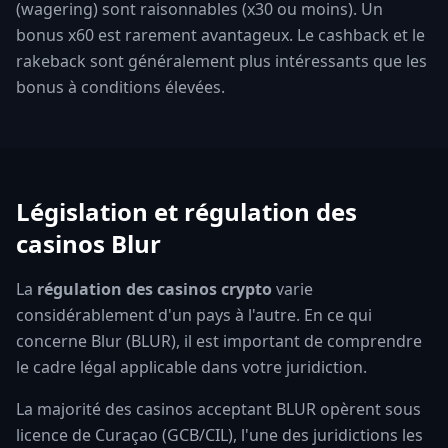
(wagering) sont raisonnables (x30 ou moins). Un
bonus x60 est rarement avantageux. Le cashback et le
rakeback sont généralement plus intéressants que les
bonus à conditions élevées.
Législation et régulation des
casinos Blur
La
régulation des casinos crypto
varie
considérablement d'un pays à l'autre. En ce qui
concerne Blur (BLUR), il est important de comprendre
le cadre légal applicable dans votre juridiction.
La majorité des casinos acceptant BLUR opèrent sous
licence de Curaçao (GCB/CIL), l'une des juridictions les