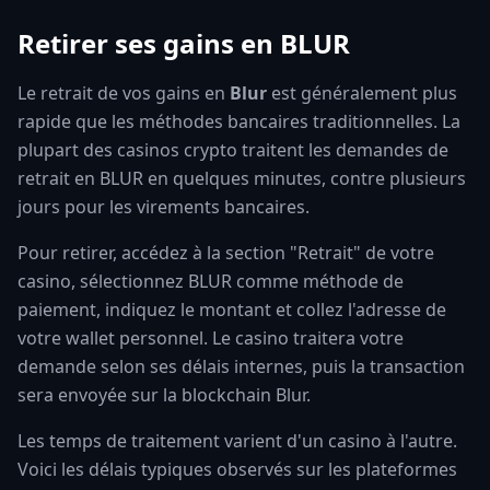
Retirer ses gains en BLUR
Le retrait de vos gains en
Blur
est généralement plus
rapide que les méthodes bancaires traditionnelles. La
plupart des casinos crypto traitent les demandes de
retrait en BLUR en quelques minutes, contre plusieurs
jours pour les virements bancaires.
Pour retirer, accédez à la section "Retrait" de votre
casino, sélectionnez BLUR comme méthode de
paiement, indiquez le montant et collez l'adresse de
votre wallet personnel. Le casino traitera votre
demande selon ses délais internes, puis la transaction
sera envoyée sur la blockchain Blur.
Les temps de traitement varient d'un casino à l'autre.
Voici les délais typiques observés sur les plateformes