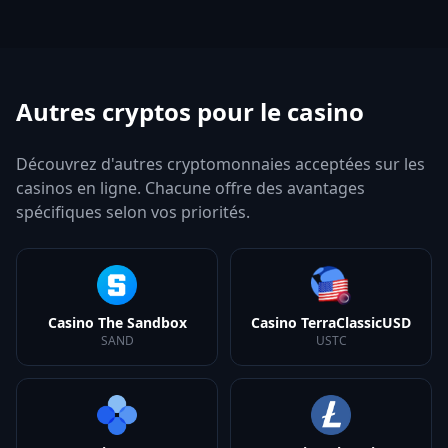
Autres cryptos pour le casino
Découvrez d'autres cryptomonnaies acceptées sur les
casinos en ligne. Chacune offre des avantages
spécifiques selon vos priorités.
Casino The Sandbox
Casino TerraClassicUSD
SAND
USTC