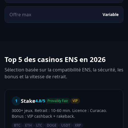
Offre max
Variable
Top 5 des casinos ENS en 2026
Sélection basée sur la compatibilité ENS, la sécurité, les
bonus et la vitesse de retrait.
Stake
1
4.8/5
Provably Fair
VIP
3000+ jeux. Retrait : 10-60 min. Licence : Curacao.
Bonus : VIP cashback + rakeback.
BTC
ETH
LTC
DOGE
USDT
XRP