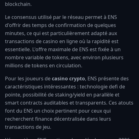
blockchain.
Le consensus utilisé par le réseau permet à ENS
d'offrir des temps de confirmation de quelques
minutes, ce qui est particulièrement adapté aux
transactions de casino en ligne où la rapidité est
essentielle. L'offre maximale de ENS est fixée à un
nombre variable de tokens, avec environ plusieurs
millions de tokens en circulation.
Pour les joueurs de
casino crypto
, ENS présente des
caractéristiques intéressantes : technologie defi de
pointe, possibilité de staking/yield en parallèle et
smart contracts auditables et transparents. Ces atouts
font du ENS un choix pertinent pour ceux qui
recherchent finance décentralisée dans leurs
transactions de jeu.