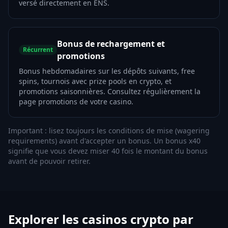
versé directement en ENS.
Bonus de rechargement et
Récurrent
promotions
Bonus hebdomadaires sur les dépôts suivants, free
spins, tournois avec prize pools en crypto, et
promotions saisonnières. Consultez régulièrement la
page promotions de votre casino.
Important : lisez toujours les conditions de mise (wagering
requirements) avant d'accepter un bonus. Un bonus x40
signifie que vous devez miser 40 fois le montant du bonus
avant de pouvoir retirer.
Explorer les casinos crypto par