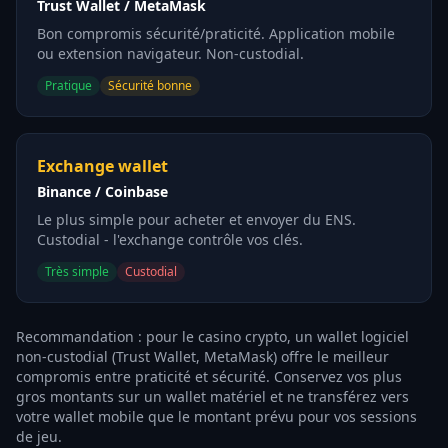
Trust Wallet / MetaMask
Bon compromis sécurité/praticité. Application mobile
ou extension navigateur. Non-custodial.
Pratique
Sécurité bonne
Exchange wallet
Binance / Coinbase
Le plus simple pour acheter et envoyer du ENS.
Custodial - l'exchange contrôle vos clés.
Très simple
Custodial
Recommandation : pour le casino crypto, un wallet logiciel
non-custodial (Trust Wallet, MetaMask) offre le meilleur
compromis entre praticité et sécurité. Conservez vos plus
gros montants sur un wallet matériel et ne transférez vers
votre wallet mobile que le montant prévu pour vos sessions
de jeu.