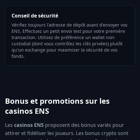
Conseil de sécurité
Vérifiez toujours l'adresse de dépôt avant d'envoyer vos
ENS. Effectuez un petit envoi test pour votre première
transaction. Utilisez de préférence un wallet non-
custodial (dont vous contrôlez les clés privées) plutôt
qu'un exchange pour maximiser la sécurité de vos
fonds.
Bonus et promotions sur les
casinos ENS
Les
casinos ENS
proposent des bonus variés pour
attirer et fidéliser les joueurs. Les bonus crypto sont