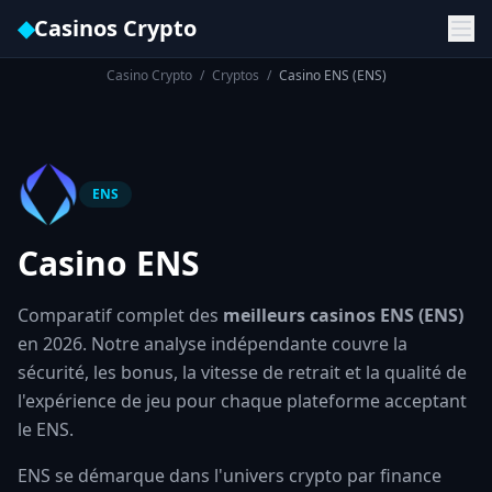
◆
Casinos Crypto
Casino Crypto
/
Cryptos
/
Casino ENS (ENS)
ENS
Casino ENS
Comparatif complet des
meilleurs casinos ENS (ENS)
en 2026. Notre analyse indépendante couvre la
sécurité, les bonus, la vitesse de retrait et la qualité de
l'expérience de jeu pour chaque plateforme acceptant
le ENS.
ENS se démarque dans l'univers crypto par finance