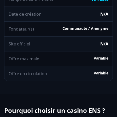
Date de création
N/A
Communauté / Anonyme
Fondateur(s)
Site officiel
N/A
Variable
Offre maximale
Variable
Offre en circulation
Pourquoi choisir un casino ENS ?