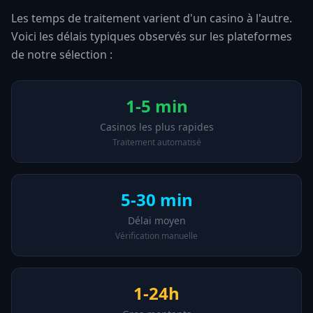
Les temps de traitement varient d'un casino à l'autre.
Voici les délais typiques observés sur les plateformes
de notre sélection :
1-5 min
Casinos les plus rapides
Traitement automatisé
5-30 min
Délai moyen
Vérification manuelle
1-24h