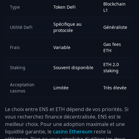
Blockchain
Type
Token DeFi
L1
Spécifique au
Utilité DeFi
Généraliste
protocole
Gas fees
Frais
Variable
ETH
ETH 2.0
Staking
Souvent disponible
staking
Acceptation
Limitée
Très élevée
casinos
Le choix entre ENS et ETH dépend de vos priorités. Si
vous recherchez finance décentralisée, ENS est le
meilleur choix. Pour une adoption maximale et une
liquidité garantie, le
casino Ethereum
reste la