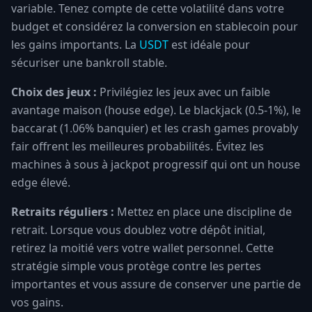
variable. Tenez compte de cette volatilité dans votre
budget et considérez la conversion en stablecoin pour
les gains importants. La
USDT
est idéale pour
sécuriser une bankroll stable.
Choix des jeux :
Privilégiez les jeux avec un faible
avantage maison (house edge). Le blackjack (0.5-1%), le
baccarat (1.06% banquier) et les crash games provably
fair offrent les meilleures probabilités. Évitez les
machines à sous à jackpot progressif qui ont un house
edge élevé.
Retraits réguliers :
Mettez en place une discipline de
retrait. Lorsque vous doublez votre dépôt initial,
retirez la moitié vers votre wallet personnel. Cette
stratégie simple vous protège contre les pertes
importantes et vous assure de conserver une partie de
vos gains.