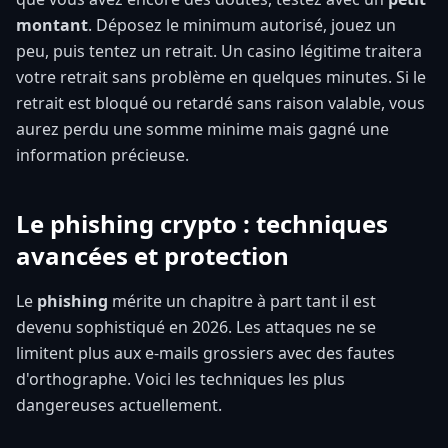
montant
. Déposez le minimum autorisé, jouez un
peu, puis tentez un retrait. Un casino légitime traitera
votre retrait sans problème en quelques minutes. Si le
retrait est bloqué ou retardé sans raison valable, vous
aurez perdu une somme minime mais gagné une
information précieuse.
Le phishing crypto : techniques
avancées et protection
Le
phishing
mérite un chapitre à part tant il est
devenu sophistiqué en 2026. Les attaques ne se
limitent plus aux e-mails grossiers avec des fautes
d'orthographe. Voici les techniques les plus
dangereuses actuellement.