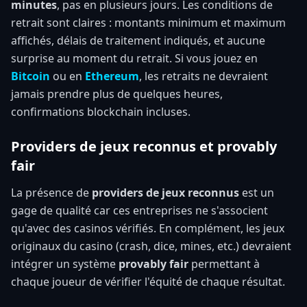
minutes
, pas en plusieurs jours. Les conditions de
retrait sont claires : montants minimum et maximum
affichés, délais de traitement indiqués, et aucune
surprise au moment du retrait. Si vous jouez en
Bitcoin
ou en
Ethereum
, les retraits ne devraient
jamais prendre plus de quelques heures,
confirmations blockchain incluses.
Providers de jeux reconnus et provably
fair
La présence de
providers de jeux reconnus
est un
gage de qualité car ces entreprises ne s'associent
qu'avec des casinos vérifiés. En complément, les jeux
originaux du casino (crash, dice, mines, etc.) devraient
intégrer un système
provably fair
permettant à
chaque joueur de vérifier l'équité de chaque résultat.