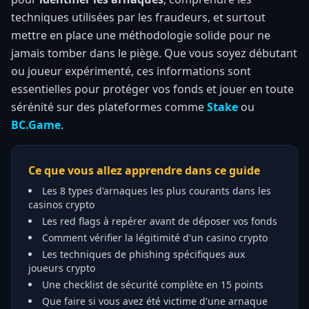
techniques utilisées par les fraudeurs, et surtout
mettre en place une méthodologie solide pour ne
jamais tomber dans le piège. Que vous soyez débutant
ou joueur expérimenté, ces informations sont
essentielles pour protéger vos fonds et jouer en toute
sérénité sur des plateformes comme
Stake
ou
BC.Game
.
Ce que vous allez apprendre dans ce guide
Les 8 types d'arnaques les plus courants dans les
casinos crypto
Les red flags à repérer avant de déposer vos fonds
Comment vérifier la légitimité d'un casino crypto
Les techniques de phishing spécifiques aux
joueurs crypto
Une checklist de sécurité complète en 15 points
Que faire si vous avez été victime d'une arnaque