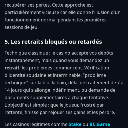
récupérer ses pertes. Cette approche est
particulièrement vicieuse car elle donne l'illusion d'un
fonctionnement normal pendant les premières
sessions de jeu.
5. Les retraits bloqués ou retardés
Technique classique : le casino accepte vos dépôts
instantanément, mais quand vous demandez un
retrait
, les problèmes commencent. Vérification
d'identité soudaine et interminable, "problème
technique" sur la blockchain, délai de traitement de 7 à
14 jours qui s'allonge indéfiniment, ou demande de
documents supplémentaires à chaque tentative.
L'objectif est simple : que le joueur, frustré par
l'attente, finisse par rejouer ses gains et les perdre.
Les casinos légitimes comme
Stake
ou
BC.Game