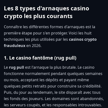
Les 8 types d'arnaques casino
crypto les plus courants
Connaître les différentes formes d'arnaques est la
première étape pour s'en protéger. Voici les huit
techniques les plus utilisées par les
casinos crypto
frauduleux
en 2026.
1. Le casino fantôme (rug pull)
Le
rug pull
est l'arnaque la plus brutale. Le casino
fonctionne normalement pendant quelques semaines
ou mois, acceptant les dépôts et payant même
quelques petits retraits pour construire sa crédibilité.
Puis, du jour au lendemain, le site disparaît avec tous
les fonds des joueurs. Les domaines sont abandonnés,
les serveurs coupés, et les responsables introuvables.