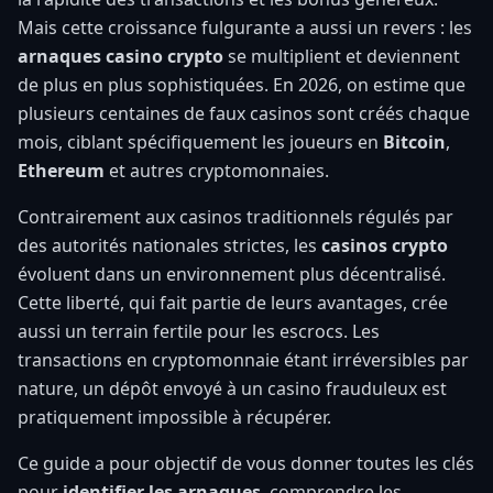
Mais cette croissance fulgurante a aussi un revers : les
arnaques casino crypto
se multiplient et deviennent
de plus en plus sophistiquées. En 2026, on estime que
plusieurs centaines de faux casinos sont créés chaque
mois, ciblant spécifiquement les joueurs en
Bitcoin
,
Ethereum
et autres cryptomonnaies.
Contrairement aux casinos traditionnels régulés par
des autorités nationales strictes, les
casinos crypto
évoluent dans un environnement plus décentralisé.
Cette liberté, qui fait partie de leurs avantages, crée
aussi un terrain fertile pour les escrocs. Les
transactions en cryptomonnaie étant irréversibles par
nature, un dépôt envoyé à un casino frauduleux est
pratiquement impossible à récupérer.
Ce guide a pour objectif de vous donner toutes les clés
pour
identifier les arnaques
, comprendre les