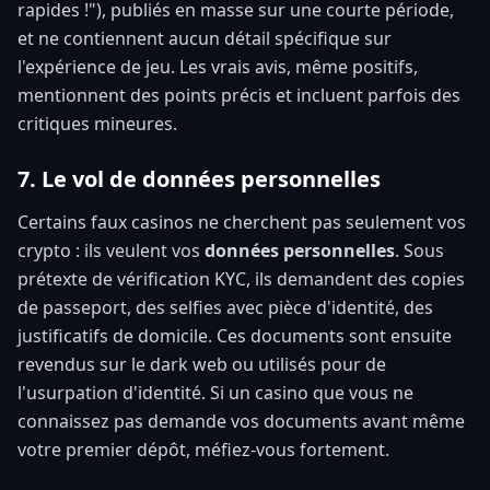
rapides !"), publiés en masse sur une courte période,
et ne contiennent aucun détail spécifique sur
l'expérience de jeu. Les vrais avis, même positifs,
mentionnent des points précis et incluent parfois des
critiques mineures.
7. Le vol de données personnelles
Certains faux casinos ne cherchent pas seulement vos
crypto : ils veulent vos
données personnelles
. Sous
prétexte de vérification KYC, ils demandent des copies
de passeport, des selfies avec pièce d'identité, des
justificatifs de domicile. Ces documents sont ensuite
revendus sur le dark web ou utilisés pour de
l'usurpation d'identité. Si un casino que vous ne
connaissez pas demande vos documents avant même
votre premier dépôt, méfiez-vous fortement.