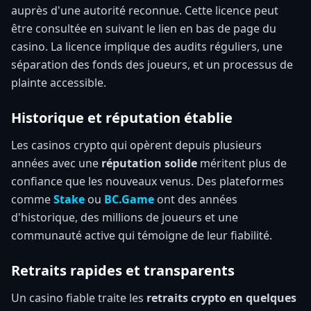
auprès d'une autorité reconnue. Cette licence peut
être consultée en suivant le lien en bas de page du
casino. La licence implique des audits réguliers, une
séparation des fonds des joueurs, et un processus de
plainte accessible.
Historique et réputation établie
Les casinos crypto qui opèrent depuis plusieurs
années avec une
réputation solide
méritent plus de
confiance que les nouveaux venus. Des plateformes
comme
Stake
ou
BC.Game
ont des années
d'historique, des millions de joueurs et une
communauté active qui témoigne de leur fiabilité.
Retraits rapides et transparents
Un casino fiable traite les
retraits crypto en quelques