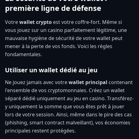
première ligne de défense
Votre
wallet crypto
est votre coffre-fort. Même si
vous jouez sur un casino parfaitement légitime, une
mauvaise hygiène de sécurité de votre wallet peut
mener à la perte de vos fonds. Voici les règles
fondamentales.
Utiliser un wallet dédié au jeu
Ne jouez jamais avec votre
wallet principal
contenant
l'ensemble de vos cryptomonnaies. Créez un wallet
séparé dédié uniquement au jeu en casino. Transférez-
y uniquement la somme que vous êtes prêt à jouer
lors de votre session. Ainsi, même dans le pire des cas
(phishing, smart contract malveillant), vos économies
principales restent protégées.