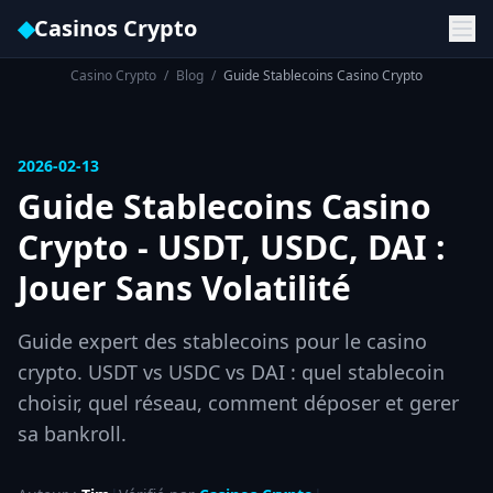
◆
Casinos Crypto
Casino Crypto
/
Blog
/
Guide Stablecoins Casino Crypto
2026-02-13
Guide Stablecoins Casino
Crypto - USDT, USDC, DAI :
Jouer Sans Volatilité
Guide expert des stablecoins pour le casino
crypto. USDT vs USDC vs DAI : quel stablecoin
choisir, quel réseau, comment déposer et gerer
sa bankroll.