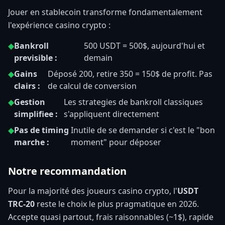
Jouer en stablecoin transforme fondamentalement
l'expérience casino crypto :
◆
Bankroll
500 USDT = 500$, aujourd'hui et
previsible :
demain
◆
Gains
Déposé 200, retire 350 = 150$ de profit. Pas
clairs :
de calcul de conversion
◆
Gestion
Les strategies de bankroll classiques
simplifiee :
s'appliquent directement
◆
Pas de timing
Inutile de se demander si c'est le "bon
marche :
moment" pour déposer
Notre recommandation
Pour la majorité des joueurs casino crypto, l'
USDT
TRC-20
reste le choix le plus pragmatique en 2026.
Accepte quasi partout, frais raisonnables (~1$), rapide