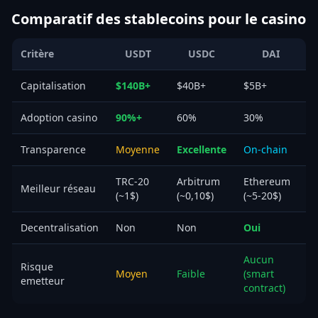
Comparatif des stablecoins pour le casino
Critère
USDT
USDC
DAI
Capitalisation
$140B+
$40B+
$5B+
Adoption casino
90%+
60%
30%
Transparence
Moyenne
Excellente
On-chain
TRC-20
Arbitrum
Ethereum
Meilleur réseau
(~1$)
(~0,10$)
(~5-20$)
Decentralisation
Non
Non
Oui
Aucun
Risque
Moyen
Faible
(smart
emetteur
contract)