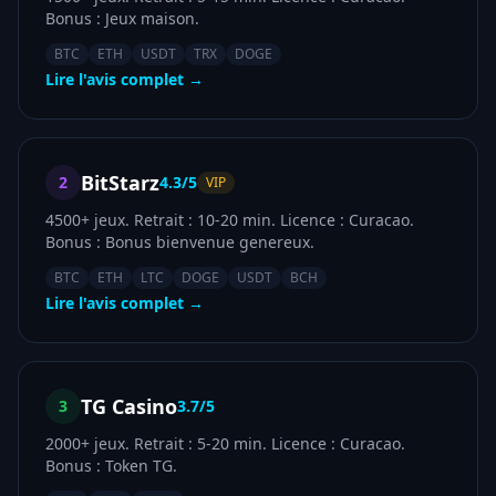
Bonus : Jeux maison.
BTC
ETH
USDT
TRX
DOGE
Lire l'avis complet →
BitStarz
2
4.3/5
VIP
4500+ jeux. Retrait : 10-20 min. Licence : Curacao.
Bonus : Bonus bienvenue genereux.
BTC
ETH
LTC
DOGE
USDT
BCH
Lire l'avis complet →
TG Casino
3
3.7/5
2000+ jeux. Retrait : 5-20 min. Licence : Curacao.
Bonus : Token TG.