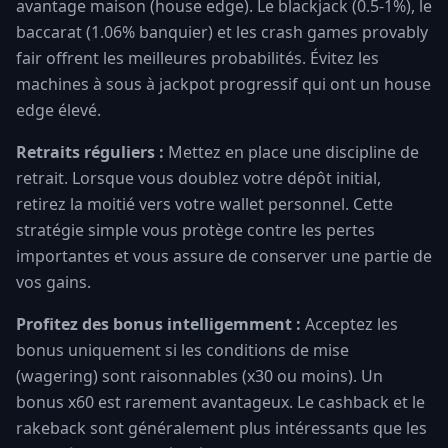
avantage maison (house edge). Le blackjack (0.5-1%), le
baccarat (1.06% banquier) et les crash games provably
fair offrent les meilleures probabilités. Évitez les
machines à sous à jackpot progressif qui ont un house
edge élevé.
Retraits réguliers :
Mettez en place une discipline de
retrait. Lorsque vous doublez votre dépôt initial,
retirez la moitié vers votre wallet personnel. Cette
stratégie simple vous protège contre les pertes
importantes et vous assure de conserver une partie de
vos gains.
Profitez des bonus intelligemment :
Acceptez les
bonus uniquement si les conditions de mise
(wagering) sont raisonnables (x30 ou moins). Un
bonus x60 est rarement avantageux. Le cashback et le
rakeback sont généralement plus intéressants que les