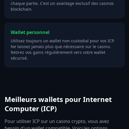
chaque partie. C'est un avantage exclusif des casinos
blockchain.
Wallet personnel
Utilisez toujours un wallet non-custodial pour vos ICP.
Ne laissez jamais plus que nécessaire sur le casino.
Retirez vos gains régulièrement vers votre wallet
sécurisé.
Meilleurs wallets pour Internet
Computer (ICP)
Pour utiliser ICP sur un casino crypto, vous avez
besoin d'un wallet compatible. Voici les options