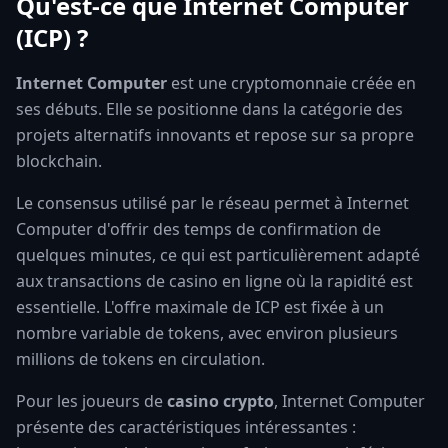
Qu'est-ce que Internet Computer
(ICP) ?
Internet Computer
est une cryptomonnaie créée en
ses débuts. Elle se positionne dans la catégorie des
projets alternatifs innovants et repose sur sa propre
blockchain.
Le consensus utilisé par le réseau permet à Internet
Computer d'offrir des temps de confirmation de
quelques minutes, ce qui est particulièrement adapté
aux transactions de casino en ligne où la rapidité est
essentielle. L'offre maximale de ICP est fixée à un
nombre variable de tokens, avec environ plusieurs
millions de tokens en circulation.
Pour les joueurs de
casino crypto
, Internet Computer
présente des caractéristiques intéressantes :