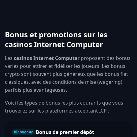
Bonus et promotions sur les
casinos Internet Computer
Les
casinos Internet Computer
proposent des bonus
variés pour attirer et fidéliser les joueurs. Les bonus
crypto sont souvent plus généreux que les bonus fiat
classiques, avec des conditions de mise (wagering)
parfois plus avantageuses.
Voici les types de bonus les plus courants que vous
trouverez sur les plateformes acceptant ICP :
Bonus de premier dépôt
Bienvenue