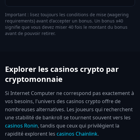
Important : lisez toujours les conditions de mise (wagering
requirements) avant d'accepter un bonus. Un bonus x40
signifie que vous devez miser 40 fois le montant du bonus
avant de pouvoir retirer.
Explorer les casinos crypto par
cryptomonnaie
Si Internet Computer ne correspond pas exactement à
vos besoins, l'univers des casinos crypto offre de
nombreuses alternatives. Les joueurs qui recherchent
une stabilité de bankroll se tournent souvent vers les
casinos Ronin
, tandis que ceux qui privilégient la
rapidité explorent les
casinos Chainlink
.