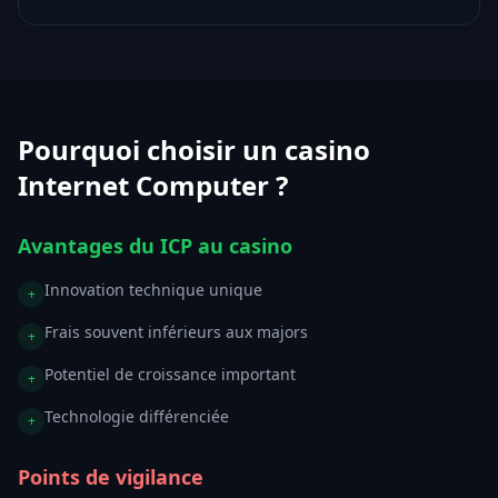
Pourquoi choisir un casino
Internet Computer ?
Avantages du ICP au casino
Innovation technique unique
+
Frais souvent inférieurs aux majors
+
Potentiel de croissance important
+
Technologie différenciée
+
Points de vigilance