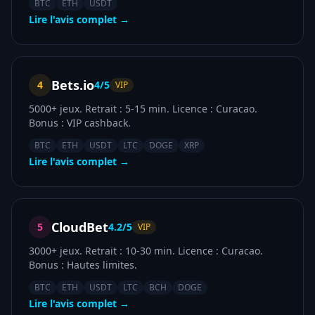
BTC
ETH
USDT
Lire l'avis complet →
Bets.io
4
4/5
VIP
5000+ jeux. Retrait : 5-15 min. Licence : Curacao.
Bonus : VIP cashback.
BTC
ETH
USDT
LTC
DOGE
XRP
Lire l'avis complet →
CloudBet
5
4.2/5
VIP
3000+ jeux. Retrait : 10-30 min. Licence : Curacao.
Bonus : Hautes limites.
BTC
ETH
USDT
LTC
BCH
DOGE
Lire l'avis complet →