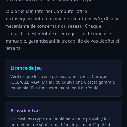
La blockchain Internet Computer offre
intrinsèquement un niveau de sécurité élevé grâce au
mécanisme de consensus du réseau. Chaque
transaction est vérifiée et enregistrée de manière
immuable, garantissant la traçabilité de vos dépôts et
retraits.
Licence de jeu
Vérifiez que le casino possède une licence Curaçao
(GCB/CIL), MGA (Malta), ou équivalent. C'est la garantie
minimale d'un fonctionnement légal et régulé.
Provably Fair
Les casinos crypto qui implémentent le provably fair
permettent de vérifier mathématiquement l'équité de