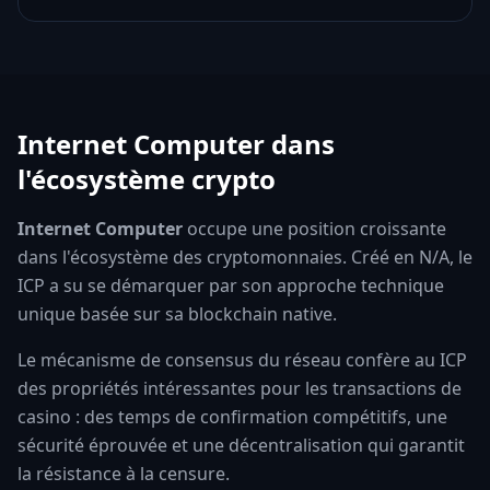
Internet Computer dans
l'écosystème crypto
Internet Computer
occupe une position croissante
dans l'écosystème des cryptomonnaies. Créé en N/A, le
ICP a su se démarquer par son approche technique
unique basée sur sa blockchain native.
Le mécanisme de consensus du réseau confère au ICP
des propriétés intéressantes pour les transactions de
casino : des temps de confirmation compétitifs, une
sécurité éprouvée et une décentralisation qui garantit
la résistance à la censure.