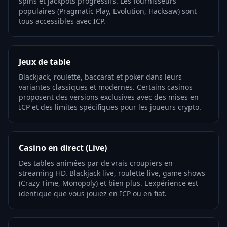
spins et jackpots progressifs. Les fournisseurs
populaires (Pragmatic Play, Evolution, Hacksaw) sont
tous accessibles avec ICP.
Jeux de table
Blackjack, roulette, baccarat et poker dans leurs
variantes classiques et modernes. Certains casinos
proposent des versions exclusives avec des mises en
ICP et des limites spécifiques pour les joueurs crypto.
Casino en direct (Live)
Des tables animées par de vrais croupiers en
streaming HD. Blackjack live, roulette live, game shows
(Crazy Time, Monopoly) et bien plus. L'expérience est
identique que vous jouiez en ICP ou en fiat.