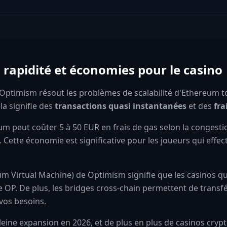
 rapidité et économies pour le casino
 Optimism résout les problèmes de scalabilité d'Ethereum to
la signifie des
transactions quasi instantanées
et des
fra
m peut coûter 5 à 50 EUR en frais de gas selon la congesti
 Cette économie est significative pour les joueurs qui eff
um Virtual Machine) de Optimism signifie que les casinos 
e OP. De plus, les bridges cross-chain permettent de transf
vos besoins.
leine expansion en 2026, et de plus en plus de casinos crypt