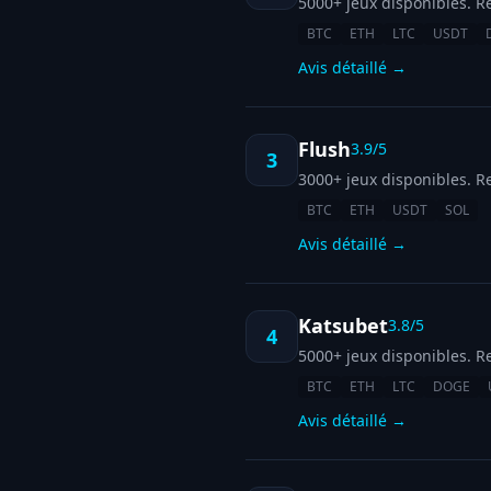
5000+ jeux disponibles. Ret
BTC
ETH
LTC
USDT
Avis détaillé →
Flush
3.9/5
3
3000+ jeux disponibles. Re
BTC
ETH
USDT
SOL
Avis détaillé →
Katsubet
3.8/5
4
5000+ jeux disponibles. R
BTC
ETH
LTC
DOGE
Avis détaillé →