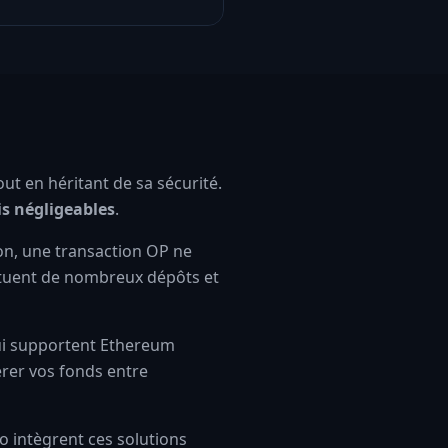
ut en héritant de sa sécurité.
is négligeables
.
on, une transaction OP ne
ectuent de nombreux dépôts et
qui supportent Ethereum
érer vos fonds entre
o intègrent ces solutions