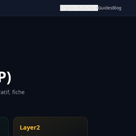
Cryptos ▾
Casinos ▾
Guides
Blog
P)
tif, fiche
Layer2