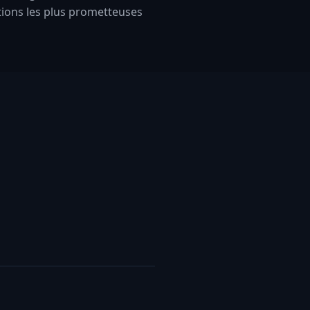
tions les plus prometteuses