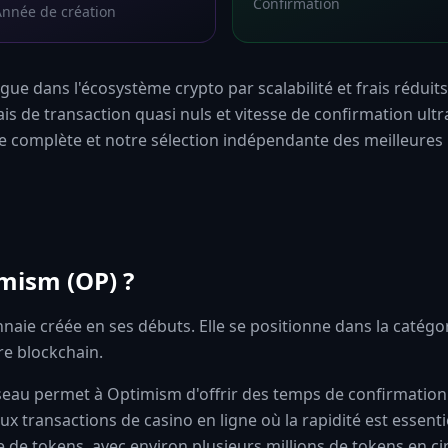
Confirmation
Année de création
ue dans l'écosystème crypto par scalabilité et frais réduits
rais de transaction quasi nuls et vitesse de confirmation ul
e complète et notre sélection indépendante des meilleures
mism (OP) ?
ie créée en ses débuts. Elle se positionne dans la catégori
re blockchain.
éseau permet à Optimism d'offrir des temps de confirmation
x transactions de casino en ligne où la rapidité est essenti
 de tokens, avec environ plusieurs millions de tokens en cir