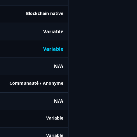
Blockchain native
Variable
Variable
N/A
Communauté / Anonyme
N/A
Variable
Variable