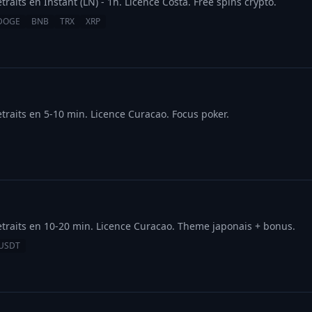
raits en Instant (LN) - 1h. Licence Costa. Free spins crypto.
DOGE
BNB
TRX
XRP
traits en 5-10 min. Licence Curacao. Focus poker.
etraits en 10-20 min. Licence Curacao. Theme japonais + bonus.
USDT