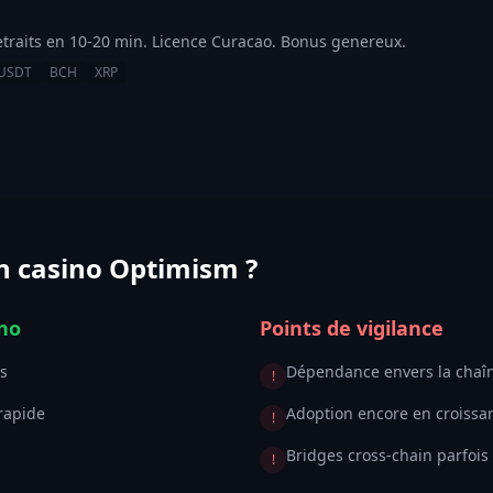
etraits en 10-20 min. Licence Curacao. Bonus genereux.
USDT
BCH
XRP
n casino Optimism ?
no
Points de vigilance
ls
Dépendance envers la chaîn
!
 rapide
Adoption encore en croissa
!
Bridges cross-chain parfois
!