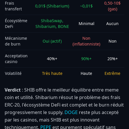
Frais
0,50-10$
0,01$ (Shibarium)
~0,01$
transfert
(gas)
Écosystème
ShibaSwap,
Minimal
Aucun
DeFi
Shibarium, BONE
Mécanisme
Non
Oui (actif)
Non
de burn
(inflationniste)
Acceptation
40%+
90%+
20%+
casino
Volatilité
Très haute
Haute
Extrême
Verdict
: SHIB offre le meilleur équilibre entre meme
coin et utilité. Shibarium résout le problème des frais
ERC-20, l'écosystème DeFi est complet et le burn réduit
progressivement le supply.
DOGE
reste plus accepté
par les casinos, mais SHIB est plus innovant
techniquement.
PEPE
est purement spéculatif sans