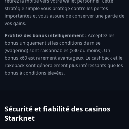
retirez la moitié vers votre wallet personnel. Cette
stratégie simple vous protège contre les pertes
importantes et vous assure de conserver une partie de
vos gains.
Profitez des bonus intelligemment :
Acceptez les
bonus uniquement si les conditions de mise
(wagering) sont raisonnables (x30 ou moins). Un
bonus x60 est rarement avantageux. Le cashback et le
rakeback sont généralement plus intéressants que les
bonus à conditions élevées.
Sécurité et fiabilité des casinos
Starknet