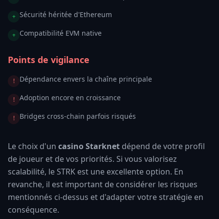
Sécurité héritée d'Ethereum
+
Compatibilité EVM native
+
Points de vigilance
Dépendance envers la chaîne principale
!
Adoption encore en croissance
!
Bridges cross-chain parfois risqués
!
Le choix d'un
casino Starknet
dépend de votre profil
de joueur et de vos priorités. Si vous valorisez
scalabilité, le STRK est une excellente option. En
revanche, il est important de considérer les risques
mentionnés ci-dessus et d'adapter votre stratégie en
conséquence.