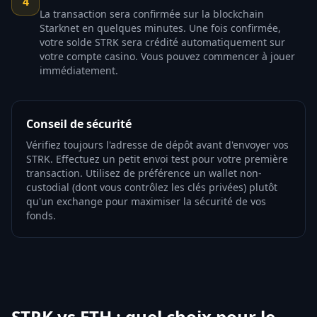
4
La transaction sera confirmée sur la blockchain
Starknet en quelques minutes. Une fois confirmée,
votre solde STRK sera crédité automatiquement sur
votre compte casino. Vous pouvez commencer à jouer
immédiatement.
Conseil de sécurité
Vérifiez toujours l'adresse de dépôt avant d'envoyer vos
STRK. Effectuez un petit envoi test pour votre première
transaction. Utilisez de préférence un wallet non-
custodial (dont vous contrôlez les clés privées) plutôt
qu'un exchange pour maximiser la sécurité de vos
fonds.
STRK vs ETH : quel choix pour le