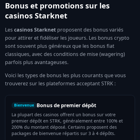
Bonus et promotions sur les
casinos Starknet
Les
casinos Starknet
proposent des bonus variés
pour attirer et fidéliser les joueurs. Les bonus crypto
sont souvent plus généreux que les bonus fiat
classiques, avec des conditions de mise (wagering)
parfois plus avantageuses.
Voici les types de bonus les plus courants que vous
trouverez sur les plateformes acceptant STRK :
Bonus de premier dépôt
Bienvenue
La plupart des casinos offrent un bonus sur votre
premier dépôt en STRK, généralement entre 100% et
200% du montant déposé. Certains proposent des
packages de bienvenue répartis sur 3 à 4 dépôts.