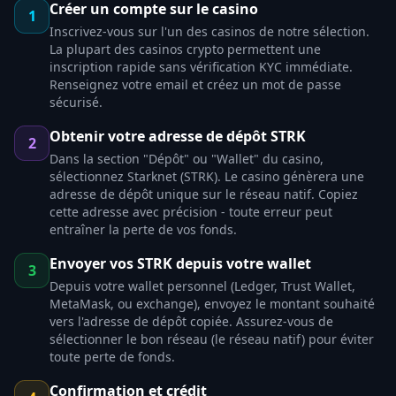
Créer un compte sur le casino
1
Inscrivez-vous sur l'un des casinos de notre sélection.
La plupart des casinos crypto permettent une
inscription rapide sans vérification KYC immédiate.
Renseignez votre email et créez un mot de passe
sécurisé.
Obtenir votre adresse de dépôt STRK
2
Dans la section "Dépôt" ou "Wallet" du casino,
sélectionnez Starknet (STRK). Le casino génèrera une
adresse de dépôt unique sur le réseau natif. Copiez
cette adresse avec précision - toute erreur peut
entraîner la perte de vos fonds.
Envoyer vos STRK depuis votre wallet
3
Depuis votre wallet personnel (Ledger, Trust Wallet,
MetaMask, ou exchange), envoyez le montant souhaité
vers l'adresse de dépôt copiée. Assurez-vous de
sélectionner le bon réseau (le réseau natif) pour éviter
toute perte de fonds.
Confirmation et crédit