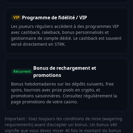
Programme de fidélité / VIP
VIP
Les joueurs réguliers accèdent à des programmes VIP
avec cashback, rakeback, bonus personnalisés et
gestionnaire de compte dédié. Le cashback est souvent
versé directement en STRK.
Bonus de rechargement et
Récurrent
promotions
Bonus hebdomadaires sur les dépôts suivants, free
spins, tournois avec prize pools en crypto, et
promotions saisonnières. Consultez régulièrement la
page promotions de votre casino.
Important : lisez toujours les conditions de mise (wagering
requirements) avant d'accepter un bonus. Un bonus x40
signifie que vous devez miser 40 fois le montant du bonus