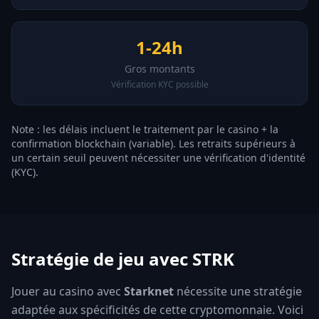
1-24h
Gros montants
Vérification KYC possible
Note : les délais incluent le traitement par le casino + la
confirmation blockchain (variable). Les retraits supérieurs à
un certain seuil peuvent nécessiter une vérification d'identité
(KYC).
Stratégie de jeu avec STRK
Jouer au casino avec
Starknet
nécessite une stratégie
adaptée aux spécificités de cette cryptomonnaie. Voici