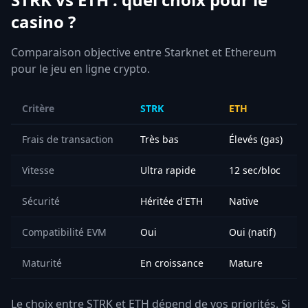
casino ?
Comparaison objective entre Starknet et Ethereum
pour le jeu en ligne crypto.
Critère
STRK
ETH
Frais de transaction
Très bas
Élevés (gas)
Vitesse
Ultra rapide
12 sec/bloc
Sécurité
Héritée d'ETH
Native
Compatibilité EVM
Oui
Oui (natif)
Maturité
En croissance
Mature
Le choix entre STRK et ETH dépend de vos priorités. Si