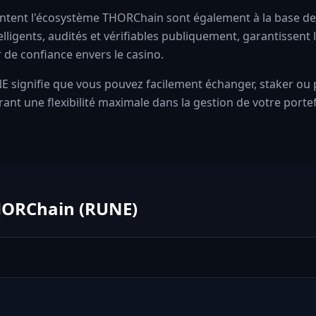
entent l'écosystème THORChain sont également à la base d
telligents, audités et vérifiables publiquement, garantissen
 de confiance envers le casino.
NE signifie que vous pouvez facilement échanger, staker ou 
nt une flexibilité maximale dans la gestion de votre portefe
HORChain (RUNE)