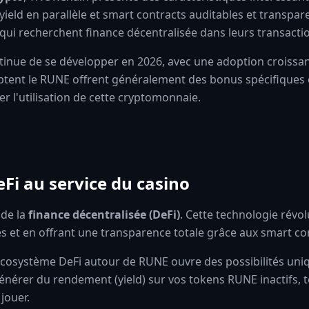
/yield en parallèle et smart contracts auditables et transpa
qui recherchent finance décentralisée dans leurs transactio
nue de se développer en 2026, avec une adoption croissant
eptent le RUNE offrent généralement des bonus spécifiques e
 l'utilisation de cette cryptomonnaie.
Fi au service du casino
 de la
finance décentralisée (DeFi)
. Cette technologie révol
es et en offrant une transparence totale grâce aux smart co
'écosystème DeFi autour de RUNE ouvre des possibilités uni
nérer du rendement (yield) sur vos tokens RUNE inactifs, t
 jouer.