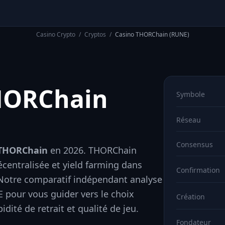
Casino Crypto
/
Cryptos
/
Casino THORChain (RUNE)
HORChain
Symbole
Réseau
Consensus
 THORChain
en 2026. THORChain
écentralisée et yield farming dans
Confirmation
 Notre comparatif indépendant analyse
 pour vous guider vers le choix
Création
dité de retrait et qualité de jeu.
Fondateur