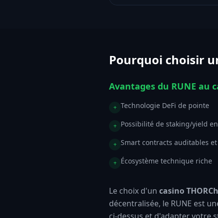
Pourquoi choisir 
Avantages du RUNE au c
Technologie DeFi de pointe
+
Possibilité de staking/yield en
+
Smart contracts auditables et
+
Écosystème technique riche
+
Le choix d'un
casino THORCh
décentralisée, le RUNE est un
ci-dessus et d'adapter votre 