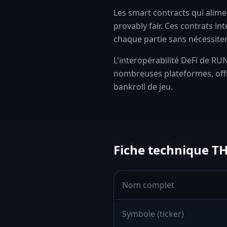
Les smart contracts qui alim
provably fair. Ces contrats in
chaque partie sans nécessiter
L'interopérabilité DeFi de RU
nombreuses plateformes, offra
bankroll de jeu.
Fiche technique T
Nom complet
Symbole (ticker)