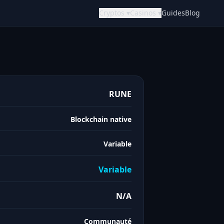
Cryptos ▾
Casinos ▾
Guides
Blog
RUNE
Blockchain native
Variable
Variable
N/A
Communauté