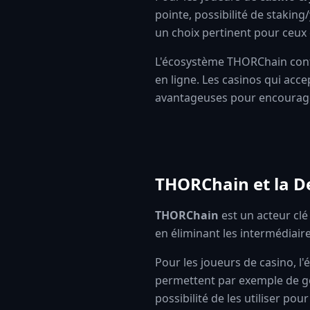
pointe, possibilité de staking
un choix pertinent pour ceux 
L'écosystème THORChain conti
en ligne. Les casinos qui acc
avantageuses pour encourager
THORChain et la De
THORChain
est un acteur clé
en éliminant les intermédiair
Pour les joueurs de casino, l
permettent par exemple de gé
possibilité de les utiliser pour