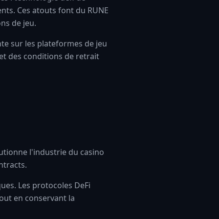
rents. Ces atouts font du RUNE
ns de jeu.
e sur les plateformes de jeu
t des conditions de retrait
utionne l'industrie du casino
ntracts.
ques. Les protocoles DeFi
out en conservant la