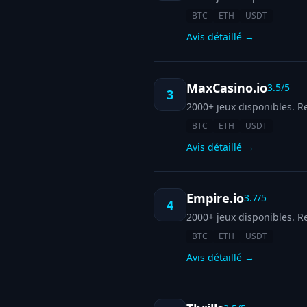
BTC
ETH
USDT
Avis détaillé →
MaxCasino.io
3.5/5
3
2000+ jeux disponibles. R
BTC
ETH
USDT
Avis détaillé →
Empire.io
3.7/5
4
2000+ jeux disponibles. R
BTC
ETH
USDT
Avis détaillé →