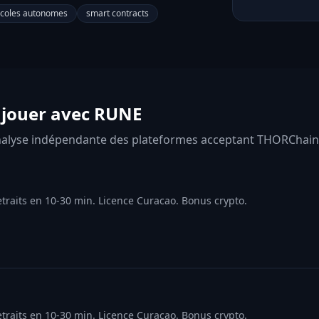
ocoles autonomes
smart contracts
 jouer avec RUNE
nalyse indépendante des plateformes acceptant THORChain
etraits en 10-30 min. Licence Curacao. Bonus crypto.
etraits en 10-30 min. Licence Curacao. Bonus crypto.