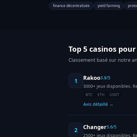
finance décentralisée
yield farming
prot
Top 5 casinos pour
Classement basé sur notre a
Rakoo
3.8/5
1
3000+ jeux disponibles. R
BTC
ETH
USDT
Avis détaillé →
Changer
3.6/5
2
2500+ jeux disponibles. R