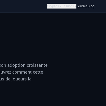
Cryptos ▾
Casinos ▾
Guides
Blog
son adoption croissante
couvrez comment cette
us de joueurs la