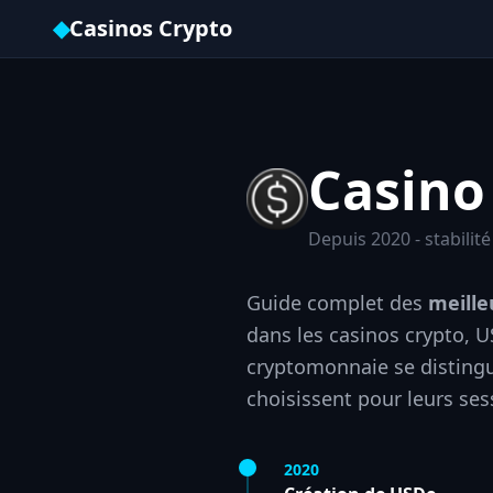
◆
Casinos Crypto
Casino
Depuis 2020 - stabilit
Guide complet des
meille
dans les casinos crypto,
cryptomonnaie se distingue
choisissent pour leurs ses
2020