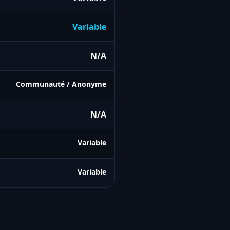
Variable
N/A
Communauté / Anonyme
N/A
Variable
Variable