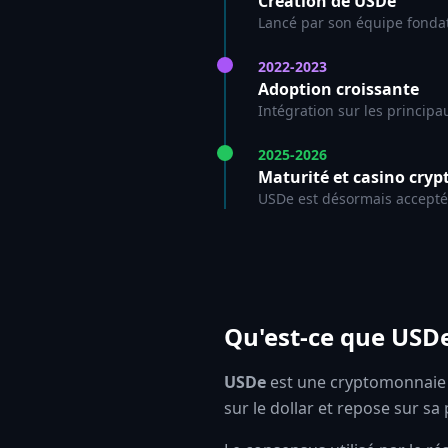
Création de USDe
Lancé par son équipe fondatr
2022-2023
Adoption croissante
Intégration sur les principa
2025-2026
Maturité et casino cryp
USDe est désormais accepté 
Qu'est-ce que USDe
USDe
est une cryptomonnaie c
sur le dollar et repose sur sa