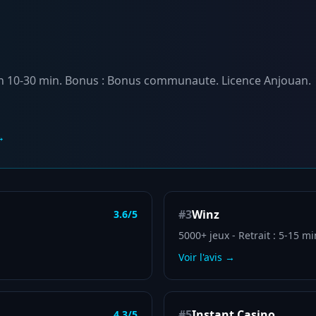
 en 10-30 min. Bonus : Bonus communaute. Licence Anjouan.
→
#3
Winz
3.6/5
5000+ jeux - Retrait : 5-15 mi
Voir l'avis →
#5
Instant Casino
4.3/5