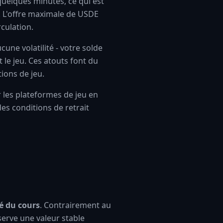
quelques minutes, ce qui est
e. L'offre maximale de USDE
culation.
une volatilité - votre solde
 le jeu. Ces atouts font du
ions de jeu.
 les plateformes de jeu en
es conditions de retrait
té du cours
. Contrairement au
serve une valeur stable