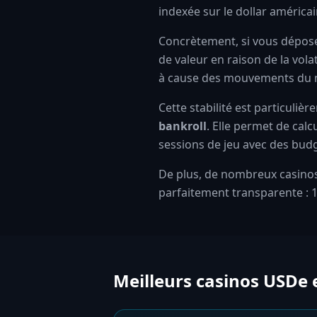
indexée sur le dollar américai
Concrètement, si vous dépose
de valeur en raison de la vol
à cause des mouvements du 
Cette stabilité est particuli
bankroll
. Elle permet de calc
sessions de jeu avec des budge
De plus, de nombreux casinos 
parfaitement transparente : 1
Meilleurs casinos USDe 