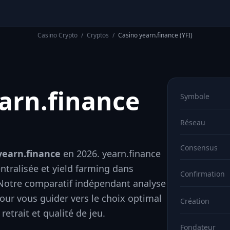
Casino Crypto
/
Cryptos
/
Casino yearn.finance (YFI)
arn.finance
Symbole
Réseau
Consensus
yearn.finance
en 2026. yearn.finance
entralisée et yield farming dans
Confirmation
 Notre comparatif indépendant analyse
pour vous guider vers le choix optimal
Création
retrait et qualité de jeu.
Fondateur