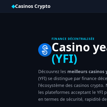
◆
Casinos Crypto
FINANCE DÉCENTRALISÉE
Casino ye
(YFI)
Découvrez les
meilleurs casinos 
(YFI) se distingue par finance déc
l'écosystème des casinos crypto.
les plateformes acceptant le YFI 
en termes de sécurité, rapidité de 