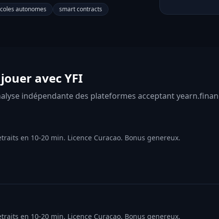
ocoles autonomes
smart contracts
 jouer avec YFI
alyse indépendante des plateformes acceptant yearn.finan
etraits en 10-20 min. Licence Curacao. Bonus genereux.
etraits en 10-20 min. Licence Curacao. Bonus genereux.