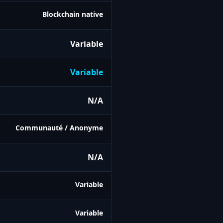
Blockchain native
Variable
Variable
N/A
Communauté / Anonyme
N/A
Variable
Variable