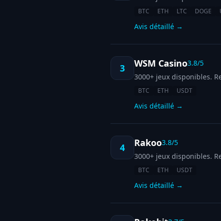
BTC
ETH
LTC
DOGE
Avis détaillé →
WSM Casino
3.8/5
3
3000+ jeux disponibles. R
BTC
ETH
USDT
Avis détaillé →
Rakoo
3.8/5
4
3000+ jeux disponibles. R
BTC
ETH
USDT
Avis détaillé →