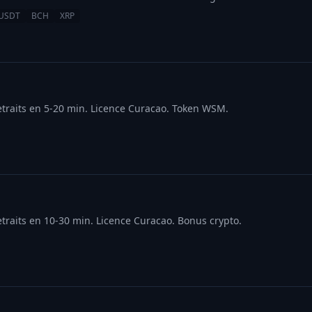
USDT
BCH
XRP
etraits en 5-20 min. Licence Curacao. Token WSM.
etraits en 10-30 min. Licence Curacao. Bonus crypto.