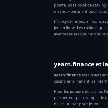
pointe, possibilité de staking
un choix pertinent pour ceux 
L'écosystème yearn.finance c
jeu en ligne. Les casinos qui 
avantageuses pour encourager
yearn.finance et la
yearn.finance
est un acteur c
casino en éliminant les inter
Pour les joueurs de casino, l
permettent par exemple de gén
de les utiliser pour jouer.