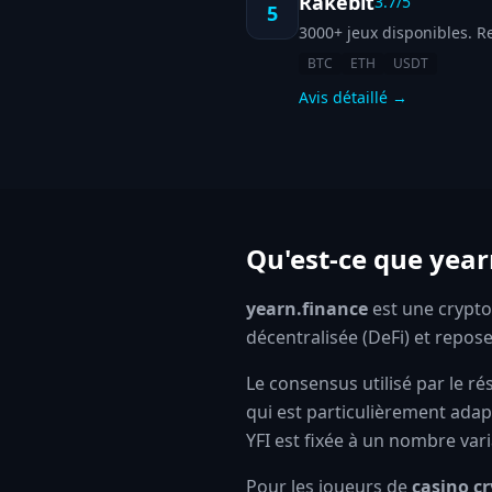
Rakebit
3.7/5
5
3000+ jeux disponibles. R
BTC
ETH
USDT
Avis détaillé →
Qu'est-ce que yearn
yearn.finance
est une crypto
décentralisée (DeFi) et repos
Le consensus utilisé par le r
qui est particulièrement adapt
YFI est fixée à un nombre vari
Pour les joueurs de
casino c