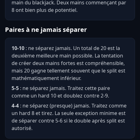
main du blackjack. Deux mains commençant par
8 ont bien plus de potentiel.
Paires à ne jamais séparer
10-10
: ne séparez jamais. Un total de 20 est la
deuxième meilleure main possible. La tentation
de créer deux mains fortes est compréhensible,
mais 20 gagne tellement souvent que le split est
mathématiquement inférieur.
5-5
: ne séparez jamais. Traitez cette paire
comme un hard 10 et doublez contre 2-9.
4-4
: ne séparez (presque) jamais. Traitez comme
un hard 8 et tirez. La seule exception minime est
de séparer contre 5-6 si le double après split est
autorisé.