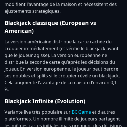
modifient l'avantage de la maison et nécessitent des
ajustements stratégiques.
Blackjack classique (European vs
American)
La version américaine distribue la carte cachée du
croupier immédiatement (et vérifie le blackjack avant
que le joueur agisse). La version européenne ne
distribue la seconde carte qu'après les décisions du
joueur. En version européenne, le joueur peut perdre
ses doubles et splits si le croupier révèle un blackjack.
Cela augmente l'avantage de la maison d'environ 0,1
%.
Blackjack Infinite (Evolution)
Variante live très populaire sur
BC.Game
et d'autres
plateformes. Un nombre illimité de joueurs partagent
les mêmes cartes initiales mais prennent des décisions