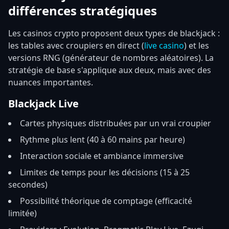
différences stratégiques
Les casinos crypto proposent deux types de blackjack :
les tables avec croupiers en direct (
live casino
) et les
versions RNG (générateur de nombres aléatoires). La
stratégie de base s'applique aux deux, mais avec des
nuances importantes.
Blackjack Live
Cartes physiques distribuées par un vrai croupier
Rythme plus lent (40 à 60 mains par heure)
Interaction sociale et ambiance immersive
Limites de temps pour les décisions (15 à 25
secondes)
Possibilité théorique de comptage (efficacité
limitée)