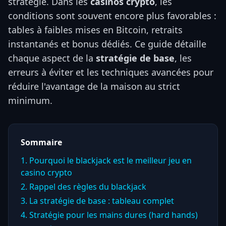
stratégie. Dans les
casinos crypto
, les
conditions sont souvent encore plus favorables :
tables à faibles mises en Bitcoin, retraits
instantanés et bonus dédiés. Ce guide détaille
chaque aspect de la
stratégie de base
, les
erreurs à éviter et les techniques avancées pour
réduire l'avantage de la maison au strict
minimum.
Sommaire
Pourquoi le blackjack est le meilleur jeu en
casino crypto
Rappel des règles du blackjack
La stratégie de base : tableau complet
Stratégie pour les mains dures (hard hands)