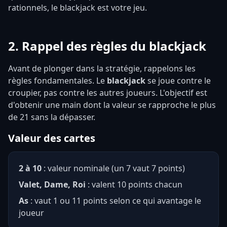
rationnels, le blackjack est votre jeu.
2. Rappel des règles du blackjack
Avant de plonger dans la stratégie, rappelons les
règles fondamentales. Le
blackjack
se joue contre le
croupier, pas contre les autres joueurs. L'objectif est
d'obtenir une main dont la valeur se rapproche le plus
de 21 sans la dépasser.
Valeur des cartes
2 à 10
: valeur nominale (un 7 vaut 7 points)
Valet, Dame, Roi
: valent 10 points chacun
As
: vaut 1 ou 11 points selon ce qui avantage le
joueur