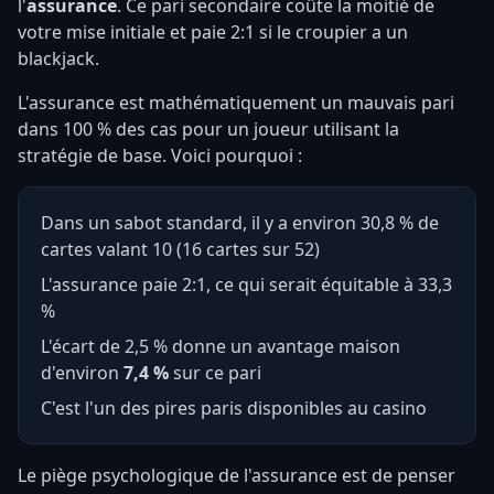
l'
assurance
. Ce pari secondaire coûte la moitié de
votre mise initiale et paie 2:1 si le croupier a un
blackjack.
L'assurance est mathématiquement un mauvais pari
dans 100 % des cas pour un joueur utilisant la
stratégie de base. Voici pourquoi :
Dans un sabot standard, il y a environ 30,8 % de
cartes valant 10 (16 cartes sur 52)
L'assurance paie 2:1, ce qui serait équitable à 33,3
%
L'écart de 2,5 % donne un avantage maison
d'environ
7,4 %
sur ce pari
C'est l'un des pires paris disponibles au casino
Le piège psychologique de l'assurance est de penser