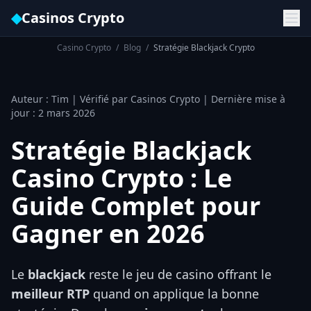
◆
Casinos Crypto
Casino Crypto
/
Blog
/
Stratégie Blackjack Crypto
Auteur : Tim | Vérifié par Casinos Crypto | Dernière mise à
jour : 2 mars 2026
Stratégie Blackjack
Casino Crypto : Le
Guide Complet pour
Gagner en 2026
Le
blackjack
reste le jeu de casino offrant le
meilleur RTP
quand on applique la bonne