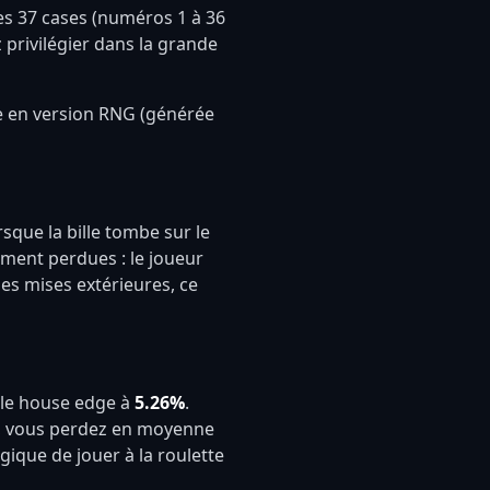
ses 37 cases (numéros 1 à 36
z privilégier dans la grande
le en version RNG (générée
rsque la bille tombe sur le
ement perdues : le joueur
les mises extérieures, ce
t le house edge à
5.26%
.
s, vous perdez en moyenne
ique de jouer à la roulette