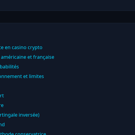
te en casino crypto
américaine et française
babilités
ionnement et limites
rt
re
rtingale inversée)
ond
méthode conservatrice