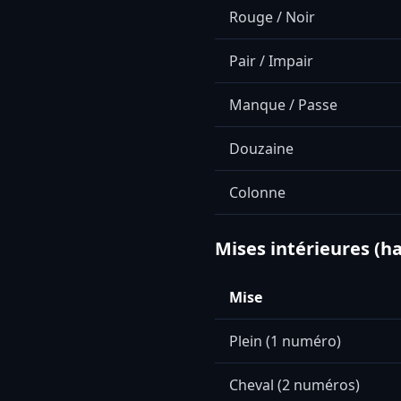
Rouge / Noir
Pair / Impair
Manque / Passe
Douzaine
Colonne
Mises intérieures (ha
Mise
Plein (1 numéro)
Cheval (2 numéros)