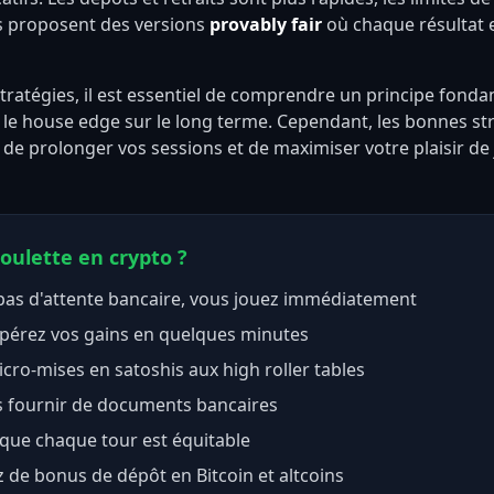
nos proposent des versions
provably fair
où chaque résultat e
tratégies, il est essentiel de comprendre un principe fonda
le house edge sur le long terme. Cependant, les bonnes st
 de prolonger vos sessions et de maximiser votre plaisir de 
roulette en crypto ?
pas d'attente bancaire, vous jouez immédiatement
upérez vos gains en quelques minutes
icro-mises en satoshis aux high roller tables
s fournir de documents bancaires
z que chaque tour est équitable
z de bonus de dépôt en Bitcoin et altcoins