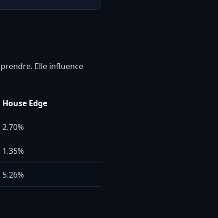
prendre. Elle influence
House Edge
2.70%
1.35%
5.26%