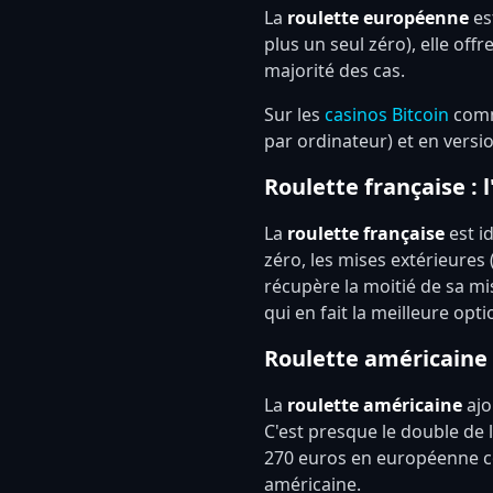
La
roulette européenne
es
plus un seul zéro), elle of
majorité des cas.
Sur les
casinos Bitcoin
com
par ordinateur) et en versio
Roulette française : 
La
roulette française
est i
zéro, les mises extérieures
récupère la moitié de sa mi
qui en fait la meilleure opti
Roulette américaine :
La
roulette américaine
ajo
C'est presque le double de
270 euros en européenne con
américaine.