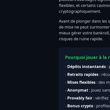
flexibles, et certains casi
cryptographiquement.
Avant de plonger dans les s
de mise ne peut surmonter 
mieux gérer votre bankroll,
risques de ruine rapide.
Pourquoi jouer à la 
-
Dépôts instantanés
: 
-
Retraits rapides
: réc
-
Mises flexibles
: des m
-
Anonymat
: jouez san
-
Provably fair
: vérifie
-
Bonus crypto
: profite