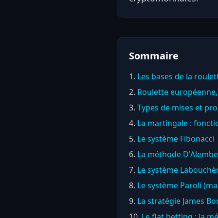
Sommaire
Les bases de la roulet
Roulette européenne, 
Types de mises et pro
La martingale : fonct
Le système Fibonacci
La méthode D'Alembe
Le système Labouchè
Le système Paroli (ma
La stratégie James B
Le flat betting : la 