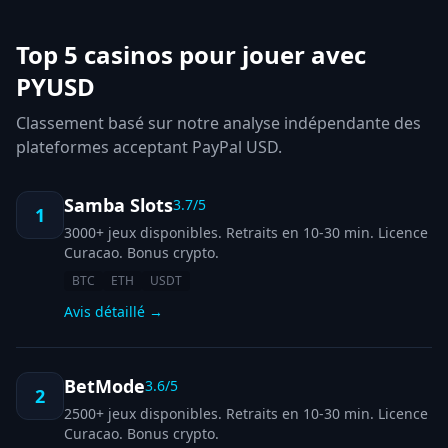
Top 5 casinos pour jouer avec
PYUSD
Classement basé sur notre analyse indépendante des
plateformes acceptant PayPal USD.
Samba Slots
3.7/5
1
3000+ jeux disponibles. Retraits en 10-30 min. Licence
Curacao. Bonus crypto.
BTC
ETH
USDT
Avis détaillé →
BetMode
3.6/5
2
2500+ jeux disponibles. Retraits en 10-30 min. Licence
Curacao. Bonus crypto.