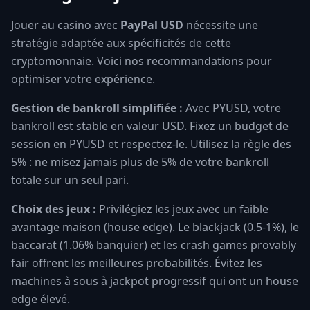
Jouer au casino avec
PayPal USD
nécessite une
stratégie adaptée aux spécificités de cette
cryptomonnaie. Voici nos recommandations pour
optimiser votre expérience.
Gestion de bankroll simplifiée :
Avec PYUSD, votre
bankroll est stable en valeur USD. Fixez un budget de
session en PYUSD et respectez-le. Utilisez la règle des
5% : ne misez jamais plus de 5% de votre bankroll
totale sur un seul pari.
Choix des jeux :
Privilégiez les jeux avec un faible
avantage maison (house edge). Le blackjack (0.5-1%), le
baccarat (1.06% banquier) et les crash games provably
fair offrent les meilleures probabilités. Évitez les
machines à sous à jackpot progressif qui ont un house
edge élevé.