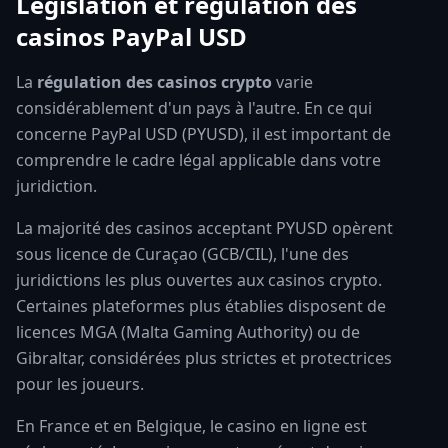
Législation et régulation des
casinos PayPal USD
La
régulation des casinos crypto
varie
considérablement d'un pays à l'autre. En ce qui
concerne PayPal USD (PYUSD), il est important de
comprendre le cadre légal applicable dans votre
juridiction.
La majorité des casinos acceptant PYUSD opèrent
sous licence de Curaçao (GCB/CIL), l'une des
juridictions les plus ouvertes aux casinos crypto.
Certaines plateformes plus établies disposent de
licences MGA (Malta Gaming Authority) ou de
Gibraltar, considérées plus strictes et protectrices
pour les joueurs.
En France et en Belgique, le casino en ligne est