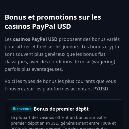
Bonus et promotions sur les
casinos PayPal USD
Les
casinos PayPal USD
proposent des bonus variés
pour attirer et fidéliser les joueurs. Les bonus crypto
sont souvent plus généreux que les bonus fiat
classiques, avec des conditions de mise (wagering)
parfois plus avantageuses.
Voici les types de bonus les plus courants que vous
trouverez sur les plateformes acceptant PYUSD :
Bonus de premier dépôt
Bienvenue
La plupart des casinos offrent un bonus sur votre
premier dépôt en PYUSD, généralement entre 100% et
200% du montant déposé. Certains proposent des