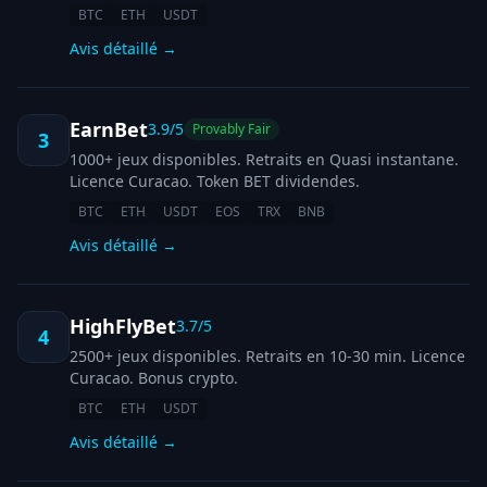
BTC
ETH
USDT
Avis détaillé →
EarnBet
3.9/5
Provably Fair
3
1000+ jeux disponibles. Retraits en Quasi instantane.
Licence Curacao. Token BET dividendes.
BTC
ETH
USDT
EOS
TRX
BNB
Avis détaillé →
HighFlyBet
3.7/5
4
2500+ jeux disponibles. Retraits en 10-30 min. Licence
Curacao. Bonus crypto.
BTC
ETH
USDT
Avis détaillé →