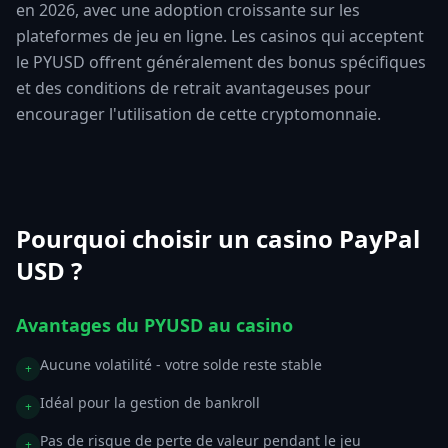
en 2026, avec une adoption croissante sur les
plateformes de jeu en ligne. Les casinos qui acceptent
le PYUSD offrent généralement des bonus spécifiques
et des conditions de retrait avantageuses pour
encourager l'utilisation de cette cryptomonnaie.
Pourquoi choisir un casino PayPal
USD ?
Avantages du PYUSD au casino
Aucune volatilité - votre solde reste stable
+
Idéal pour la gestion de bankroll
+
Pas de risque de perte de valeur pendant le jeu
+