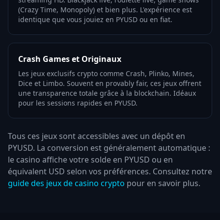
(Crazy Time, Monopoly) et bien plus. L'expérience est
identique que vous jouiez en PYUSD ou en fiat.
Crash Games et Originaux
Les jeux exclusifs crypto comme Crash, Plinko, Mines,
Dice et Limbo. Souvent en provably fair, ces jeux offrent
une transparence totale grâce à la blockchain. Idéaux
pour les sessions rapides en PYUSD.
Tous ces jeux sont accessibles avec un dépôt en
PYUSD. La conversion est généralement automatique :
le casino affiche votre solde en PYUSD ou en
équivalent USD selon vos préférences. Consultez notre
guide des jeux de casino crypto
pour en savoir plus.