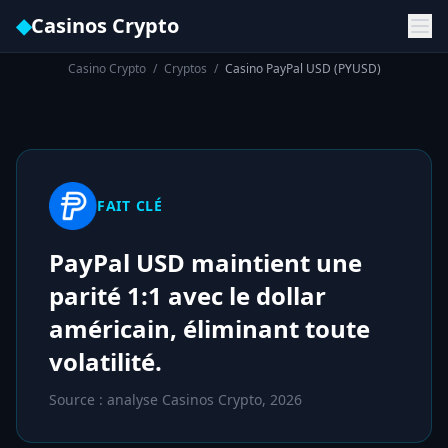
◆
Casinos Crypto
Casino Crypto
/
Cryptos
/
Casino PayPal USD (PYUSD)
FAIT CLÉ
PayPal USD maintient une
parité 1:1 avec le dollar
américain, éliminant toute
volatilité.
Source : analyse Casinos Crypto, 2026