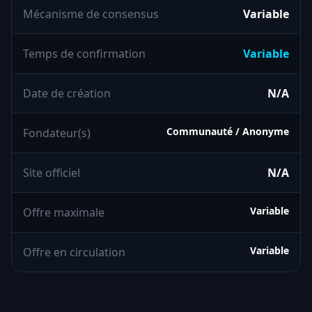
Mécanisme de consensus
Variable
Temps de confirmation
Variable
Date de création
N/A
Communauté / Anonyme
Fondateur(s)
Site officiel
N/A
Variable
Offre maximale
Variable
Offre en circulation