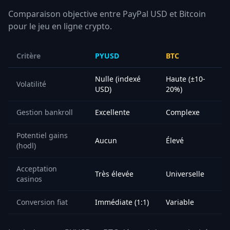
Comparaison objective entre PayPal USD et Bitcoin
pour le jeu en ligne crypto.
Critère
PYUSD
BTC
Nulle (indexé
Haute (±10-
Volatilité
USD)
20%)
Gestion bankroll
Excellente
Complexe
Potentiel gains
Aucun
Élevé
(hodl)
Acceptation
Très élevée
Universelle
casinos
Conversion fiat
Immédiate (1:1)
Variable