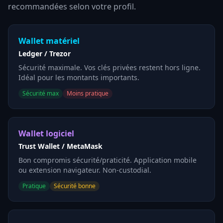
recommandées selon votre profil.
Wallet matériel
Ledger / Trezor
Sécurité maximale. Vos clés privées restent hors ligne.
Idéal pour les montants importants.
Sécurité max
Moins pratique
Wallet logiciel
Trust Wallet / MetaMask
Bon compromis sécurité/praticité. Application mobile
ou extension navigateur. Non-custodial.
Pratique
Sécurité bonne