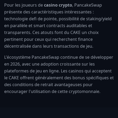
Pour les joueurs de
casino crypto
, PancakeSwap
présente des caractéristiques intéressantes :
technologie defi de pointe, possibilité de staking/yield
en parallèle et smart contracts auditables et
transparents. Ces atouts font du CAKE un choix
pertinent pour ceux qui recherchent finance
décentralisée dans leurs transactions de jeu.
L'écosystème PancakeSwap continue de se développer
en 2026, avec une adoption croissante sur les
plateformes de jeu en ligne. Les casinos qui acceptent
le CAKE offrent généralement des bonus spécifiques et
des conditions de retrait avantageuses pour
encourager l'utilisation de cette cryptomonnaie.