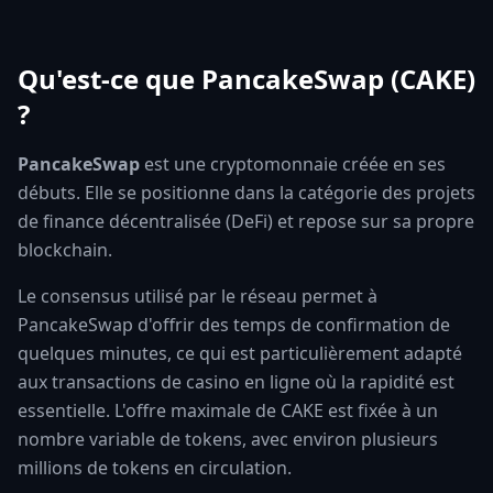
Qu'est-ce que PancakeSwap (CAKE)
?
PancakeSwap
est une cryptomonnaie créée en ses
débuts. Elle se positionne dans la catégorie des projets
de finance décentralisée (DeFi) et repose sur sa propre
blockchain.
Le consensus utilisé par le réseau permet à
PancakeSwap d'offrir des temps de confirmation de
quelques minutes, ce qui est particulièrement adapté
aux transactions de casino en ligne où la rapidité est
essentielle. L'offre maximale de CAKE est fixée à un
nombre variable de tokens, avec environ plusieurs
millions de tokens en circulation.