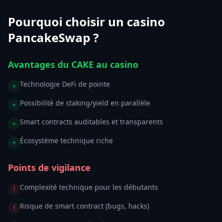
Pourquoi choisir un casino
PancakeSwap ?
Avantages du CAKE au casino
Technologie DeFi de pointe
+
Possibilité de staking/yield en parallèle
+
Smart contracts auditables et transparents
+
Écosystème technique riche
+
Points de vigilance
Complexité technique pour les débutants
!
Risque de smart contract (bugs, hacks)
!