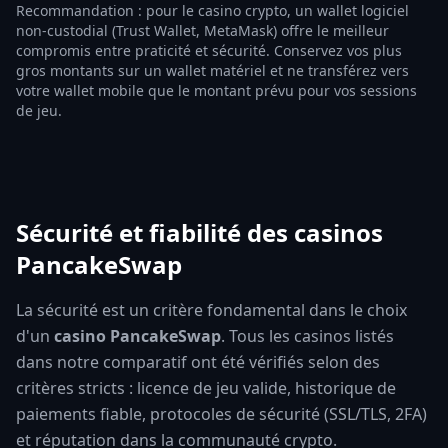
Recommandation : pour le casino crypto, un wallet logiciel
non-custodial (Trust Wallet, MetaMask) offre le meilleur
compromis entre praticité et sécurité. Conservez vos plus
gros montants sur un wallet matériel et ne transférez vers
votre wallet mobile que le montant prévu pour vos sessions
de jeu.
Sécurité et fiabilité des casinos
PancakeSwap
La sécurité est un critère fondamental dans le choix
d'un
casino PancakeSwap
. Tous les casinos listés
dans notre comparatif ont été vérifiés selon des
critères stricts : licence de jeu valide, historique de
paiements fiable, protocoles de sécurité (SSL/TLS, 2FA)
et réputation dans la communauté crypto.