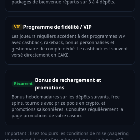
packages de bienvenue répartis sur 3 à 4 dépôts.
Programme de fidélité / VIP
VIP
Les joueurs réguliers accèdent à des programmes VIP
avec cashback, rakeback, bonus personnalisés et
gestionnaire de compte dédié. Le cashback est souvent
versé directement en CAKE.
Bonus de rechargement et
Récurrent
promotions
Bonus hebdomadaires sur les dépôts suivants, free
spins, tournois avec prize pools en crypto, et
promotions saisonnières. Consultez régulièrement la
page promotions de votre casino.
Important : lisez toujours les conditions de mise (wagering
requirements) avant d'accepter un bonus. Un bonus x40