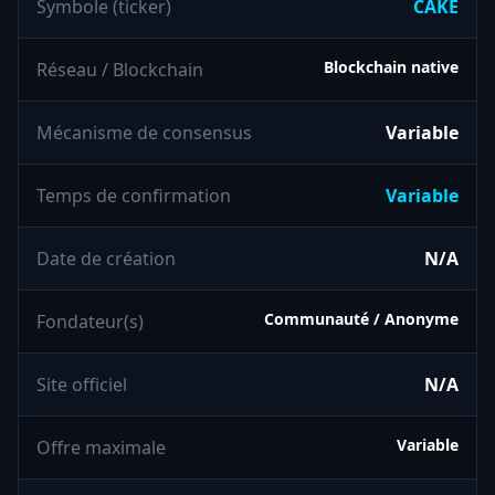
Symbole (ticker)
CAKE
Blockchain native
Réseau / Blockchain
Mécanisme de consensus
Variable
Temps de confirmation
Variable
Date de création
N/A
Communauté / Anonyme
Fondateur(s)
Site officiel
N/A
Variable
Offre maximale