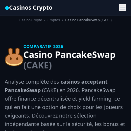
◆
Casinos Crypto
Casino Crypto
/
Cryptos
/
Casino PancakeSwap (CAKE)
COMPARATIF 2026
Casino PancakeSwap
(CAKE)
Analyse complète des
casinos acceptant
PancakeSwap
(CAKE) en 2026. PancakeSwap
offre finance décentralisée et yield farming, ce
qui en fait une option de choix pour les joueurs
exigeants. Découvrez notre sélection
indépendante basée sur la sécurité, les bonus et