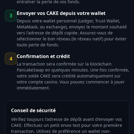
entraîner la perte de vos fonds.
Envoyer vos CAKE depuis votre wallet
3
Depuis votre wallet personnel (Ledger, Trust Wallet,
MetaMask, ou exchange), envoyez le montant souhaité
vers l'adresse de dépôt copiée. Assurez-vous de
sélectionner le bon réseau (le réseau natif) pour éviter
toute perte de fonds.
Confirmation et crédit
4
La transaction sera confirmée sur la blockchain
PancakeSwap en quelques minutes. Une fois confirmée,
votre solde CAKE sera crédité automatiquement sur
votre compte casino. Vous pouvez commencer à jouer
immédiatement.
Conseil de sécurité
Vérifiez toujours l'adresse de dépôt avant d'envoyer vos
CAKE. Effectuez un petit envoi test pour votre première
transaction. Utilisez de préférence un wallet non-