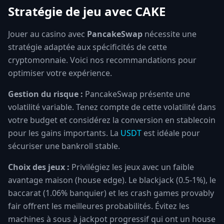
Stratégie de jeu avec CAKE
Jouer au casino avec
PancakeSwap
nécessite une
stratégie adaptée aux spécificités de cette
cryptomonnaie. Voici nos recommandations pour
optimiser votre expérience.
Gestion du risque :
PancakeSwap présente une
volatilité variable. Tenez compte de cette volatilité dans
votre budget et considérez la conversion en stablecoin
pour les gains importants. La
USDT
est idéale pour
sécuriser une bankroll stable.
Choix des jeux :
Privilégiez les jeux avec un faible
avantage maison (house edge). Le blackjack (0.5-1%), le
baccarat (1.06% banquier) et les crash games provably
fair offrent les meilleures probabilités. Évitez les
machines à sous à jackpot progressif qui ont un house