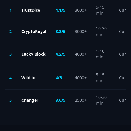
5-15
1
TrustDice
4.1/5
3000+
Curac
min
10-30
2
CryptoRoyal
3.8/5
3000+
Curac
min
1-10
3
Lucky Block
4.2/5
4000+
Curac
min
5-15
4
Wild.io
4/5
4000+
Curac
min
10-30
5
Changer
3.6/5
2500+
Curac
min