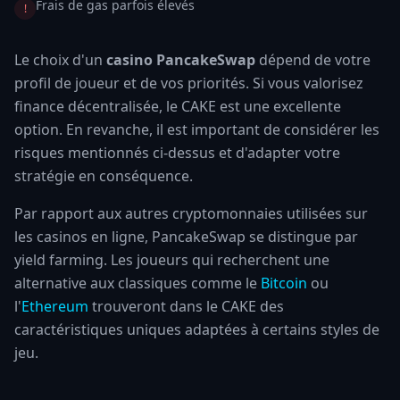
Frais de gas parfois élevés
!
Le choix d'un
casino PancakeSwap
dépend de votre
profil de joueur et de vos priorités. Si vous valorisez
finance décentralisée, le CAKE est une excellente
option. En revanche, il est important de considérer les
risques mentionnés ci-dessus et d'adapter votre
stratégie en conséquence.
Par rapport aux autres cryptomonnaies utilisées sur
les casinos en ligne, PancakeSwap se distingue par
yield farming. Les joueurs qui recherchent une
alternative aux classiques comme le
Bitcoin
ou
l'
Ethereum
trouveront dans le CAKE des
caractéristiques uniques adaptées à certains styles de
jeu.