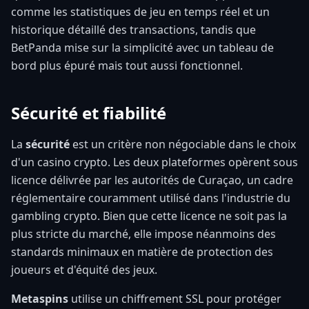
comme les statistiques de jeu en temps réel et un
historique détaillé des transactions, tandis que
BetPanda mise sur la simplicité avec un tableau de
bord plus épuré mais tout aussi fonctionnel.
Sécurité et fiabilité
La
sécurité
est un critère non négociable dans le choix
d'un casino crypto. Les deux plateformes opèrent sous
licence délivrée par les autorités de Curaçao, un cadre
réglementaire couramment utilisé dans l'industrie du
gambling crypto. Bien que cette licence ne soit pas la
plus stricte du marché, elle impose néanmoins des
standards minimaux en matière de protection des
joueurs et d'équité des jeux.
Metaspins
utilise un chiffrement SSL pour protéger