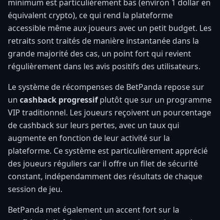
minimum est particulièrement bas (environ 1 dollar en
équivalent crypto), ce qui rend la plateforme
accessible même aux joueurs avec un petit budget. Les
retraits sont traités de manière instantanée dans la
grande majorité des cas, un point fort qui revient
régulièrement dans les avis positifs des utilisateurs.
Le système de récompenses de BetPanda repose sur
un
cashback progressif
plutôt que sur un programme
VIP traditionnel. Les joueurs reçoivent un pourcentage
de cashback sur leurs pertes, avec un taux qui
augmente en fonction de leur activité sur la
plateforme. Ce système est particulièrement apprécié
des joueurs réguliers car il offre un filet de sécurité
constant, indépendamment des résultats de chaque
session de jeu.
BetPanda met également un accent fort sur la