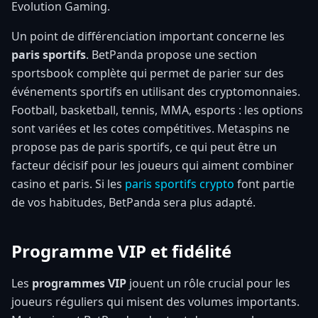
Evolution Gaming.
Un point de différenciation important concerne les
paris sportifs
. BetPanda propose une section
sportsbook complète qui permet de parier sur des
événements sportifs en utilisant des cryptomonnaies.
Football, basketball, tennis, MMA, esports : les options
sont variées et les cotes compétitives. Metaspins ne
propose pas de paris sportifs, ce qui peut être un
facteur décisif pour les joueurs qui aiment combiner
casino et paris. Si les
paris sportifs crypto
font partie
de vos habitudes, BetPanda sera plus adapté.
Programme VIP et fidélité
Les
programmes VIP
jouent un rôle crucial pour les
joueurs réguliers qui misent des volumes importants.