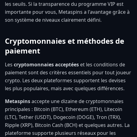
les seuils. Si la transparence du programme VIP est
importante pour vous, Metaspins a l'avantage grâce à
son système de niveaux clairement défini.
Cryptomonnaies et méthodes de
paiement
Les
cryptomonnaies acceptées
et les conditions de
paiement sont des critères essentiels pour tout joueur
crypto. Les deux plateformes supportent les devises
les plus populaires, mais avec quelques différences.
Metaspins
accepte une dizaine de cryptomonnaies
principales : Bitcoin (BTC), Ethereum (ETH), Litecoin
(LTC), Tether (USDT), Dogecoin (DOGE), Tron (TRX),
Ripple (XRP), Bitcoin Cash (BCH) et quelques autres. La
plateforme supporte plusieurs réseaux pour les