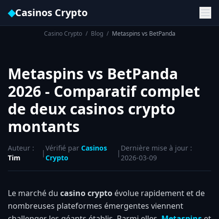
◆
Casinos Crypto
Casino Crypto
/
Blog
/
Metaspins vs BetPanda
Metaspins vs BetPanda
2026 - Comparatif complet
de deux casinos crypto
montants
Auteur :
Vérifié par
Casinos
Dernière mise à jour :
|
|
Tim
Crypto
2026-03-09
Le marché du
casino crypto
évolue rapidement et de
nombreuses plateformes émergentes viennent
challenger les géants établis. Parmi elles,
Metaspins
et