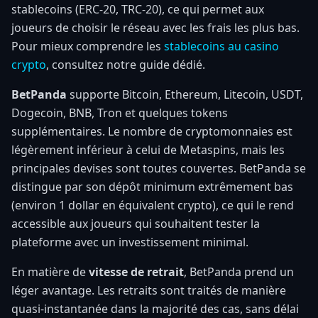
stablecoins (ERC-20, TRC-20), ce qui permet aux
joueurs de choisir le réseau avec les frais les plus bas.
Pour mieux comprendre les
stablecoins au casino
crypto
, consultez notre guide dédié.
BetPanda
supporte Bitcoin, Ethereum, Litecoin, USDT,
Dogecoin, BNB, Tron et quelques tokens
supplémentaires. Le nombre de cryptomonnaies est
légèrement inférieur à celui de Metaspins, mais les
principales devises sont toutes couvertes. BetPanda se
distingue par son dépôt minimum extrêmement bas
(environ 1 dollar en équivalent crypto), ce qui le rend
accessible aux joueurs qui souhaitent tester la
plateforme avec un investissement minimal.
En matière de
vitesse de retrait
, BetPanda prend un
léger avantage. Les retraits sont traités de manière
quasi-instantanée dans la majorité des cas, sans délai