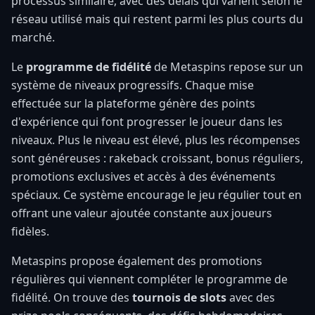
processus similaire, avec des délais qui varient selon le
réseau utilisé mais qui restent parmi les plus courts du
marché.
Le
programme de fidélité
de Metaspins repose sur un
système de niveaux progressifs. Chaque mise
effectuée sur la plateforme génère des points
d'expérience qui font progresser le joueur dans les
niveaux. Plus le niveau est élevé, plus les récompenses
sont généreuses : rakeback croissant, bonus réguliers,
promotions exclusives et accès à des événements
spéciaux. Ce système encourage le jeu régulier tout en
offrant une valeur ajoutée constante aux joueurs
fidèles.
Metaspins propose également des promotions
régulières qui viennent compléter le programme de
fidélité. On trouve des
tournois de slots
avec des