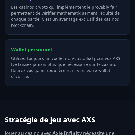
Les casinos crypto qui implémentent le provably fair
permettent de vérifier mathématiquement l'équité de
chaque partie. C'est un avantage exclusif des casinos
blockchain.
Wallet personnel
Utilisez toujours un wallet non-custodial pour vos AXS.
Ne laissez jamais plus que nécessaire sur le casino.
Retirez vos gains régulièrement vers votre wallet
sécurisé.
Stratégie de jeu avec AXS
Jouer au casino avec
Axie Infinity
nécessite une