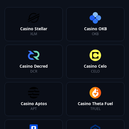
Casino Stellar
Casino OKB
XLM
OKB
Casino Decred
Casino Celo
DCR
CELO
Casino Aptos
Casino Theta Fuel
APT
TFUEL