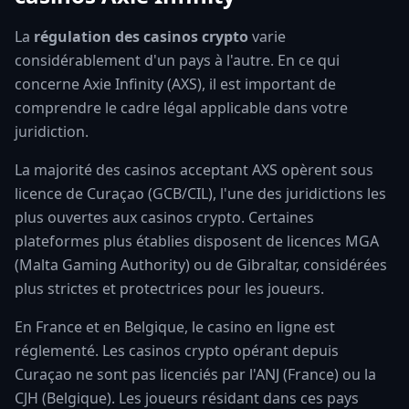
La
régulation des casinos crypto
varie
considérablement d'un pays à l'autre. En ce qui
concerne Axie Infinity (AXS), il est important de
comprendre le cadre légal applicable dans votre
juridiction.
La majorité des casinos acceptant AXS opèrent sous
licence de Curaçao (GCB/CIL), l'une des juridictions les
plus ouvertes aux casinos crypto. Certaines
plateformes plus établies disposent de licences MGA
(Malta Gaming Authority) ou de Gibraltar, considérées
plus strictes et protectrices pour les joueurs.
En France et en Belgique, le casino en ligne est
réglementé. Les casinos crypto opérant depuis
Curaçao ne sont pas licenciés par l'ANJ (France) ou la
CJH (Belgique). Les joueurs résidant dans ces pays