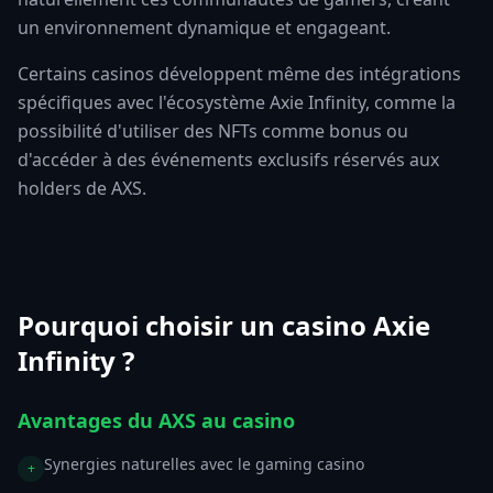
un environnement dynamique et engageant.
Certains casinos développent même des intégrations
spécifiques avec l'écosystème Axie Infinity, comme la
possibilité d'utiliser des NFTs comme bonus ou
d'accéder à des événements exclusifs réservés aux
holders de AXS.
Pourquoi choisir un casino Axie
Infinity ?
Avantages du AXS au casino
Synergies naturelles avec le gaming casino
+