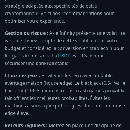
stratégie adaptée aux spécificités de cette
cryptomonnaie. Voici nos recommandations pour
optimiser votre expérience.
Gestion du risque :
Axie Infinity présente une volatilité
variable. Tenez compte de cette volatilité dans votre
budget et considérez la conversion en stablecoin pour
les gains importants. La
USDT
est idéale pour
sécuriser une bankroll stable.
Choix des jeux :
Privilégiez les jeux avec un faible
avantage maison (house edge). Le blackjack (0.5-1%), le
baccarat (1.06% banquier) et les crash games provably
fair offrent les meilleures probabilités. Évitez les
machines à sous à jackpot progressif qui ont un house
edge élevé.
Retraits réguliers :
Mettez en place une discipline de