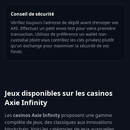
Conseil de sécurité
Vérifiez toujours l'adresse de dépôt avant d'envoyer vos
AXS. Effectuez un petit envoi test pour votre première
transaction. Utilisez de préférence un wallet non-
custodial (dont vous contrôlez les clés privées) plutôt
qu'un exchange pour maximiser la sécurité de vos
fonds.
Jeux disponibles sur les casinos
Axie Infinity
Les
casinos Axie Infinity
proposent une gamme
complète de jeux, des classiques aux innovations
blockchain. Voici les catégories de jeux auxquelles