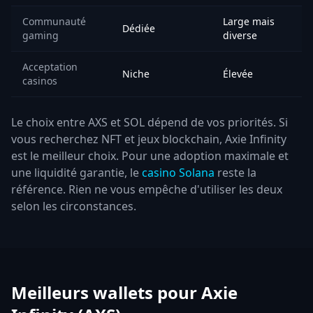
Communauté
Large mais
Dédiée
gaming
diverse
Acceptation
Niche
Élevée
casinos
Le choix entre AXS et SOL dépend de vos priorités. Si
vous recherchez NFT et jeux blockchain, Axie Infinity
est le meilleur choix. Pour une adoption maximale et
une liquidité garantie, le
casino Solana
reste la
référence. Rien ne vous empêche d'utiliser les deux
selon les circonstances.
Meilleurs wallets pour Axie