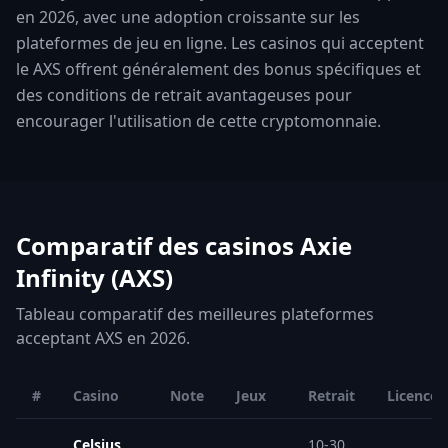
en 2026, avec une adoption croissante sur les
plateformes de jeu en ligne. Les casinos qui acceptent
le AXS offrent généralement des bonus spécifiques et
des conditions de retrait avantageuses pour
encourager l'utilisation de cette cryptomonnaie.
Comparatif des casinos Axie
Infinity (AXS)
Tableau comparatif des meilleures plateformes
acceptant AXS en 2026.
#
Casino
Note
Jeux
Retrait
Licence
Celsius
10-30