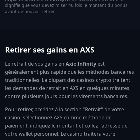
signifie que vous devez miser 40 fois le montant du bonus
avant de pouvoir retirer.
Retirer ses gains en AXS
Le retrait de vos gains en
Axie Infinity
est
généralement plus rapide que les méthodes bancaires
traditionnelles. La plupart des casinos crypto traitent
les demandes de retrait en AXS en quelques minutes,
contre plusieurs jours pour les virements bancaires.
Pour retirer, accédez à la section "Retrait" de votre
casino, sélectionnez AXS comme méthode de
paiement, indiquez le montant et collez l'adresse de
votre wallet personnel. Le casino traitera votre