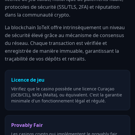
protocoles de sécurité (SSL/TLS, 2FA) et réputation
dans la communauté crypto.
La blockchain IoTeX offre intrinsèquement un niveau
de sécurité élevé grâce au mécanisme de consensus
du réseau. Chaque transaction est vérifiée et
enregistrée de manière immuable, garantissant la
traçabilité de vos dépôts et retraits.
Licence de jeu
Vérifiez que le casino possède une licence Curaçao
(GCB/CIL), MGA (Malta), ou équivalent. C'est la garantie
minimale d'un fonctionnement légal et régulé.
Provably Fair
Les casinos crypto qui implémentent le provably fair