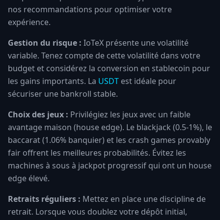
nos recommandations pour optimiser votre
expérience.
Gestion du risque :
IoTeX présente une volatilité
variable. Tenez compte de cette volatilité dans votre
budget et considérez la conversion en stablecoin pour
les gains importants. La
USDT
est idéale pour
sécuriser une bankroll stable.
Choix des jeux :
Privilégiez les jeux avec un faible
avantage maison (house edge). Le blackjack (0.5-1%), le
baccarat (1.06% banquier) et les crash games provably
fair offrent les meilleures probabilités. Évitez les
machines à sous à jackpot progressif qui ont un house
edge élevé.
Retraits réguliers :
Mettez en place une discipline de
retrait. Lorsque vous doublez votre dépôt initial,