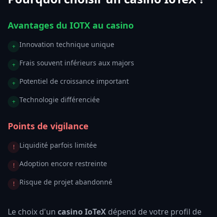
Avantages du IOTX au casino
Innovation technique unique
+
Frais souvent inférieurs aux majors
+
Potentiel de croissance important
+
Technologie différenciée
+
Points de vigilance
Liquidité parfois limitée
!
Adoption encore restreinte
!
Risque de projet abandonné
!
Le choix d'un
casino IoTeX
dépend de votre profil de