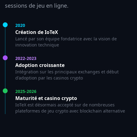
sessions de jeu en ligne.
2020
Création de IoTeX
Lancé par son équipe fondatrice avec la vision de
innovation technique
2022-2023
Adoption croissante
Intégration sur les principaux exchanges et début
d'adoption par les casinos crypto
2025-2026
Maturité et casino crypto
IoTeX est désormais accepté sur de nombreuses
plateformes de jeu crypto avec blockchain alternative