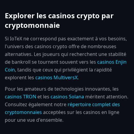
Explorer les casinos crypto par
cryptomonnaie
Si IoTeX ne correspond pas exactement à vos besoins,
l'univers des casinos crypto offre de nombreuses
alternatives. Les joueurs qui recherchent une stabilité
de bankroll se tournent souvent vers les
casinos Enjin
Coin
, tandis que ceux qui privilégient la rapidité
explorent les
casinos MultiversX
.
Pour les amateurs de technologies innovantes, les
casinos TRON
et les
casinos Solana
méritent attention.
Consultez également notre
répertoire complet des
cryptomonnaies
acceptées sur les casinos en ligne
pour une vue d'ensemble.