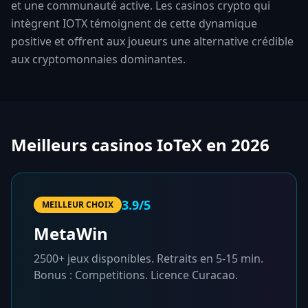
et une communauté active. Les casinos crypto qui
intègrent IOTX témoignent de cette dynamique
positive et offrent aux joueurs une alternative crédible
aux cryptomonnaies dominantes.
Meilleurs casinos IoTeX en 2026
3.9/5
MEILLEUR CHOIX
MetaWin
2500+ jeux disponibles. Retraits en 5-15 min.
Bonus : Competitions. Licence Curacao.