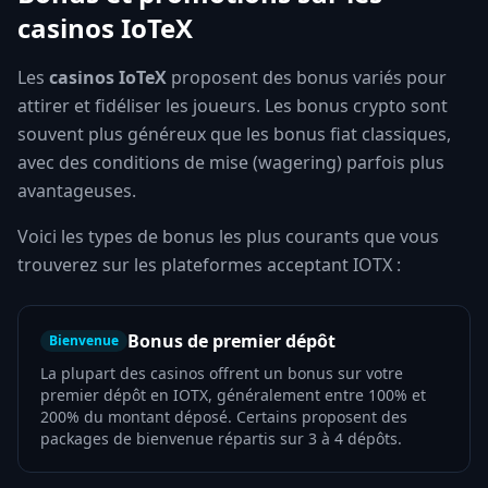
casinos IoTeX
Les
casinos IoTeX
proposent des bonus variés pour
attirer et fidéliser les joueurs. Les bonus crypto sont
souvent plus généreux que les bonus fiat classiques,
avec des conditions de mise (wagering) parfois plus
avantageuses.
Voici les types de bonus les plus courants que vous
trouverez sur les plateformes acceptant IOTX :
Bonus de premier dépôt
Bienvenue
La plupart des casinos offrent un bonus sur votre
premier dépôt en IOTX, généralement entre 100% et
200% du montant déposé. Certains proposent des
packages de bienvenue répartis sur 3 à 4 dépôts.