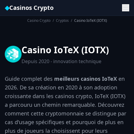
◆
Casinos Crypto
Casino Crypto
/
Cryptos
/
Casino IoTeX (IOTX)
Casino IoTeX (IOTX)
Depuis 2020 - innovation technique
Guide complet des
meilleurs casinos IoTeX
en
2026. De sa création en 2020 à son adoption
croissante dans les casinos crypto, IoTeX (IOTX)
a parcouru un chemin remarquable. Découvrez
comment cette cryptomonnaie se distingue par
cas d'usage spécifiques et pourquoi de plus en
plus de joueurs la choisissent pour leurs