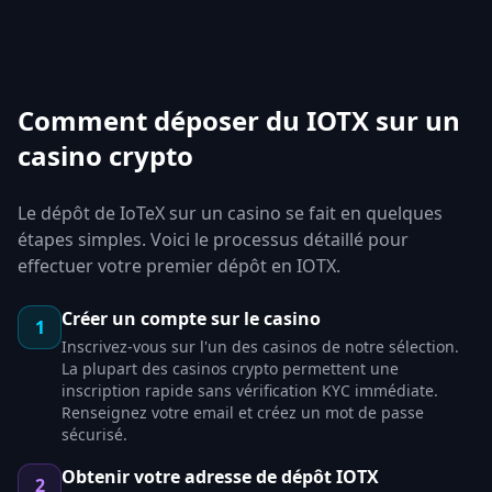
Comment déposer du IOTX sur un
casino crypto
Le dépôt de IoTeX sur un casino se fait en quelques
étapes simples. Voici le processus détaillé pour
effectuer votre premier dépôt en IOTX.
Créer un compte sur le casino
1
Inscrivez-vous sur l'un des casinos de notre sélection.
La plupart des casinos crypto permettent une
inscription rapide sans vérification KYC immédiate.
Renseignez votre email et créez un mot de passe
sécurisé.
Obtenir votre adresse de dépôt IOTX
2