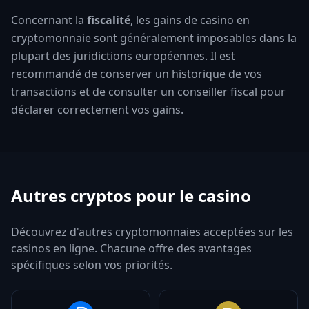
Concernant la
fiscalité
, les gains de casino en
cryptomonnaie sont généralement imposables dans la
plupart des juridictions européennes. Il est
recommandé de conserver un historique de vos
transactions et de consulter un conseiller fiscal pour
déclarer correctement vos gains.
Autres cryptos pour le casino
Découvrez d'autres cryptomonnaies acceptées sur les
casinos en ligne. Chacune offre des avantages
spécifiques selon vos priorités.