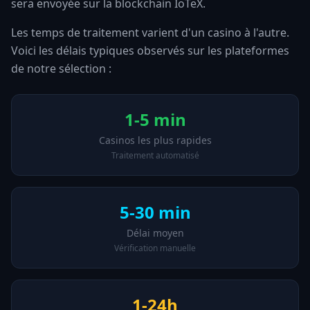
sera envoyée sur la blockchain IoTeX.
Les temps de traitement varient d'un casino à l'autre.
Voici les délais typiques observés sur les plateformes
de notre sélection :
1-5 min
Casinos les plus rapides
Traitement automatisé
5-30 min
Délai moyen
Vérification manuelle
1-24h