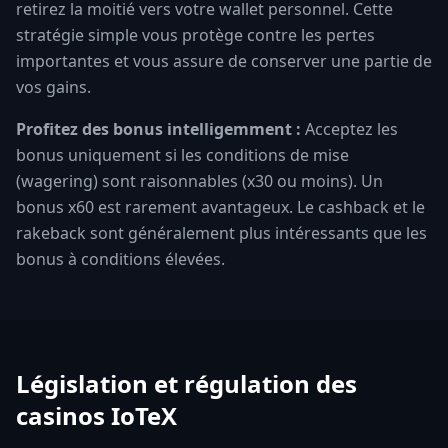
retirez la moitié vers votre wallet personnel. Cette
stratégie simple vous protège contre les pertes
importantes et vous assure de conserver une partie de
vos gains.
Profitez des bonus intelligemment :
Acceptez les
bonus uniquement si les conditions de mise
(wagering) sont raisonnables (x30 ou moins). Un
bonus x60 est rarement avantageux. Le cashback et le
rakeback sont généralement plus intéressants que les
bonus à conditions élevées.
Législation et régulation des
casinos IoTeX