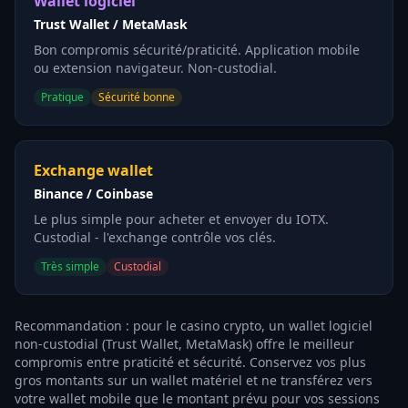
Wallet logiciel
Trust Wallet / MetaMask
Bon compromis sécurité/praticité. Application mobile
ou extension navigateur. Non-custodial.
Pratique
Sécurité bonne
Exchange wallet
Binance / Coinbase
Le plus simple pour acheter et envoyer du IOTX.
Custodial - l'exchange contrôle vos clés.
Très simple
Custodial
Recommandation : pour le casino crypto, un wallet logiciel
non-custodial (Trust Wallet, MetaMask) offre le meilleur
compromis entre praticité et sécurité. Conservez vos plus
gros montants sur un wallet matériel et ne transférez vers
votre wallet mobile que le montant prévu pour vos sessions