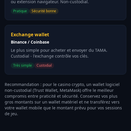
ou extension navigateur. Non-custodial.
Pratique
Sécurité bonne
Exchange wallet
Binance / Coinbase
Le plus simple pour acheter et envoyer du TAMA.
Custodial - l'exchange contrôle vos clés.
Très simple
Custodial
Recommandation : pour le casino crypto, un wallet logiciel
non-custodial (Trust Wallet, MetaMask) offre le meilleur
compromis entre praticité et sécurité. Conservez vos plus
gros montants sur un wallet matériel et ne transférez vers
votre wallet mobile que le montant prévu pour vos sessions
de jeu.