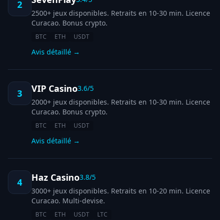
2
2500+ jeux disponibles. Retraits en 10-30 min. Licence
Curacao. Bonus crypto.
BTC
ETH
USDT
Avis détaillé →
VIP Casino
3.6/5
3
2000+ jeux disponibles. Retraits en 10-30 min. Licence
Curacao. Bonus crypto.
BTC
ETH
USDT
Avis détaillé →
Haz Casino
3.8/5
4
3000+ jeux disponibles. Retraits en 10-20 min. Licence
Curacao. Multi-devise.
BTC
ETH
USDT
LTC