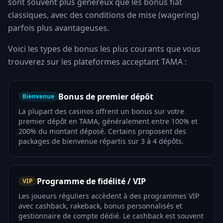
sont souvent plus généreux que les bonus fiat
classiques, avec des conditions de mise (wagering)
parfois plus avantageuses.
Voici les types de bonus les plus courants que vous
trouverez sur les plateformes acceptant TAMA :
Bonus de premier dépôt
Bienvenue
La plupart des casinos offrent un bonus sur votre
premier dépôt en TAMA, généralement entre 100% et
200% du montant déposé. Certains proposent des
packages de bienvenue répartis sur 3 à 4 dépôts.
Programme de fidélité / VIP
VIP
Les joueurs réguliers accèdent à des programmes VIP
avec cashback, rakeback, bonus personnalisés et
gestionnaire de compte dédié. Le cashback est souvent