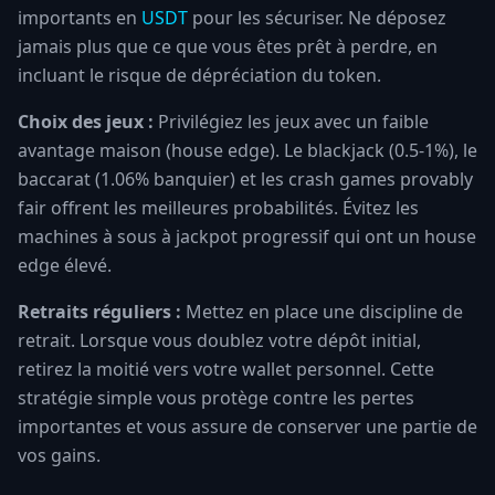
importants en
USDT
pour les sécuriser. Ne déposez
jamais plus que ce que vous êtes prêt à perdre, en
incluant le risque de dépréciation du token.
Choix des jeux :
Privilégiez les jeux avec un faible
avantage maison (house edge). Le blackjack (0.5-1%), le
baccarat (1.06% banquier) et les crash games provably
fair offrent les meilleures probabilités. Évitez les
machines à sous à jackpot progressif qui ont un house
edge élevé.
Retraits réguliers :
Mettez en place une discipline de
retrait. Lorsque vous doublez votre dépôt initial,
retirez la moitié vers votre wallet personnel. Cette
stratégie simple vous protège contre les pertes
importantes et vous assure de conserver une partie de
vos gains.