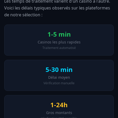
Les temps de traitement varient d'un casino à l'autre.
Voici les délais typiques observés sur les plateformes
de notre sélection :
1-5 min
Casinos les plus rapides
Traitement automatisé
5-30 min
Délai moyen
Vérification manuelle
1-24h
Gros montants