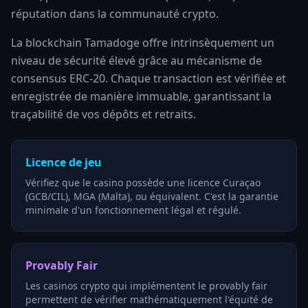
réputation dans la communauté crypto.
La blockchain Tamadoge offre intrinsèquement un
niveau de sécurité élevé grâce au mécanisme de
consensus ERC-20. Chaque transaction est vérifiée et
enregistrée de manière immuable, garantissant la
traçabilité de vos dépôts et retraits.
Licence de jeu
Vérifiez que le casino possède une licence Curaçao
(GCB/CIL), MGA (Malta), ou équivalent. C'est la garantie
minimale d'un fonctionnement légal et régulé.
Provably Fair
Les casinos crypto qui implémentent le provably fair
permettent de vérifier mathématiquement l'équité de