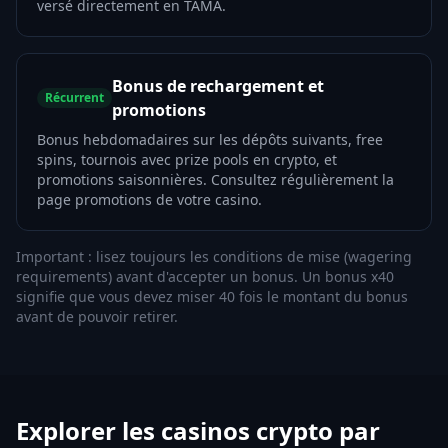
versé directement en TAMA.
Bonus de rechargement et
Récurrent
promotions
Bonus hebdomadaires sur les dépôts suivants, free
spins, tournois avec prize pools en crypto, et
promotions saisonnières. Consultez régulièrement la
page promotions de votre casino.
Important : lisez toujours les conditions de mise (wagering
requirements) avant d'accepter un bonus. Un bonus x40
signifie que vous devez miser 40 fois le montant du bonus
avant de pouvoir retirer.
Explorer les casinos crypto par