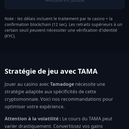
Vérification KYC possible
Note : les délais incluent le traitement par le casino + la
confirmation blockchain (12 sec). Les retraits supérieurs à un
certain seuil peuvent nécessiter une vérification d'identité
(KYC).
Stratégie de jeu avec TAMA
Jouer au casino avec
Tamadoge
nécessite une
stratégie adaptée aux spécificités de cette
cryptomonnaie. Voici nos recommandations pour
optimiser votre expérience.
Attention à la volatilité :
Le cours du TAMA peut
varier drastiquement. Convertissez vos gains