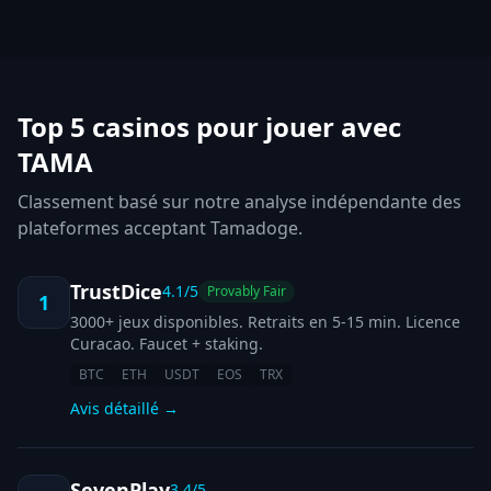
Top 5 casinos pour jouer avec
TAMA
Classement basé sur notre analyse indépendante des
plateformes acceptant Tamadoge.
TrustDice
4.1/5
Provably Fair
1
3000+ jeux disponibles. Retraits en 5-15 min. Licence
Curacao. Faucet + staking.
BTC
ETH
USDT
EOS
TRX
Avis détaillé →
SevenPlay
3.4/5