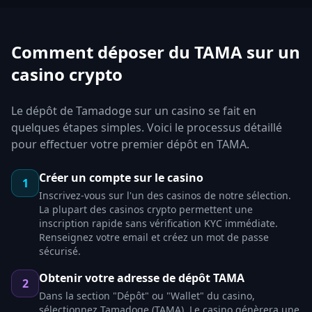
Comment déposer du TAMA sur un
casino crypto
Le dépôt de Tamadoge sur un casino se fait en
quelques étapes simples. Voici le processus détaillé
pour effectuer votre premier dépôt en TAMA.
Créer un compte sur le casino
1
Inscrivez-vous sur l'un des casinos de notre sélection.
La plupart des casinos crypto permettent une
inscription rapide sans vérification KYC immédiate.
Renseignez votre email et créez un mot de passe
sécurisé.
Obtenir votre adresse de dépôt TAMA
2
Dans la section "Dépôt" ou "Wallet" du casino,
sélectionnez Tamadoge (TAMA). Le casino génèrera une