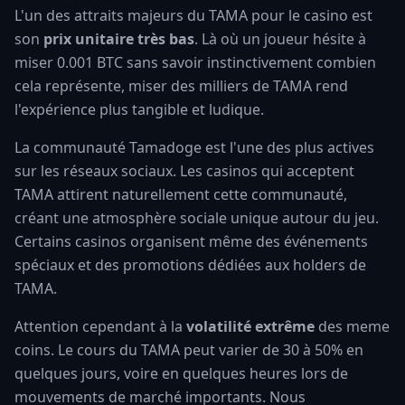
L'un des attraits majeurs du TAMA pour le casino est
son
prix unitaire très bas
. Là où un joueur hésite à
miser 0.001 BTC sans savoir instinctivement combien
cela représente, miser des milliers de TAMA rend
l'expérience plus tangible et ludique.
La communauté Tamadoge est l'une des plus actives
sur les réseaux sociaux. Les casinos qui acceptent
TAMA attirent naturellement cette communauté,
créant une atmosphère sociale unique autour du jeu.
Certains casinos organisent même des événements
spéciaux et des promotions dédiées aux holders de
TAMA.
Attention cependant à la
volatilité extrême
des meme
coins. Le cours du TAMA peut varier de 30 à 50% en
quelques jours, voire en quelques heures lors de
mouvements de marché importants. Nous