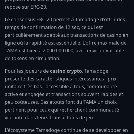
repose sur ERC-20.
Le consensus ERC-20 permet à Tamadoge d'offrir des
temps de confirmation de 12 sec, ce qui est
particulièrement adapté aux transactions de casino en
ligne où la rapidité est essentielle. L'offre maximale de
TAMA est fixée à 2 000 000 000, avec environ Variable
de tokens en circulation.
Pour les joueurs de
casino crypto
, Tamadoge
présente des caractéristiques intéressantes : prix
unitaire très bas - accessible à tous, communauté
active et engagée et transactions souvent rapides et
peu coûteuses. Ces atouts font du TAMA un choix
pertinent pour ceux qui recherchent communauté
vibrante dans leurs transactions de jeu.
L'écosystème Tamadoge continue de se développer en