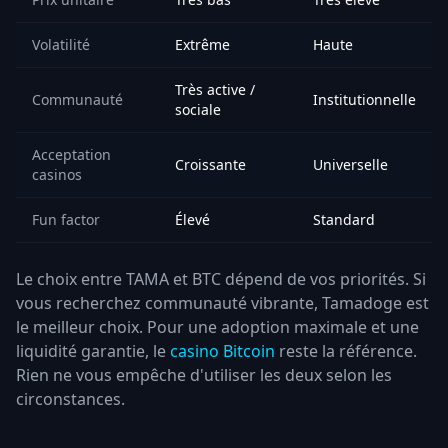
Volatilité
Extrême
Haute
Très active /
Communauté
Institutionnelle
sociale
Acceptation
Croissante
Universelle
casinos
Fun factor
Élevé
Standard
Le choix entre TAMA et BTC dépend de vos priorités. Si
vous recherchez communauté vibrante, Tamadoge est
le meilleur choix. Pour une adoption maximale et une
liquidité garantie, le
casino Bitcoin
reste la référence.
Rien ne vous empêche d'utiliser les deux selon les
circonstances.