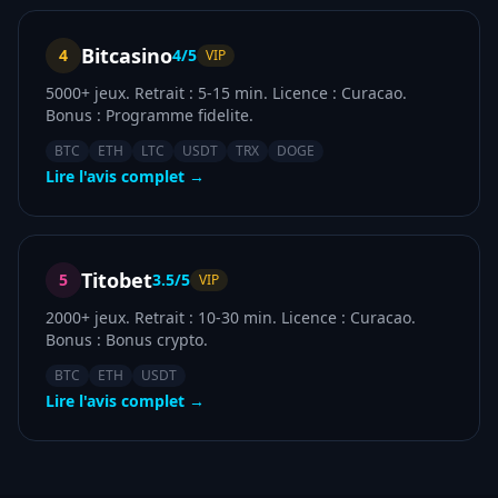
Bitcasino
4
4/5
VIP
5000+ jeux. Retrait : 5-15 min. Licence : Curacao.
Bonus : Programme fidelite.
BTC
ETH
LTC
USDT
TRX
DOGE
Lire l'avis complet →
Titobet
5
3.5/5
VIP
2000+ jeux. Retrait : 10-30 min. Licence : Curacao.
Bonus : Bonus crypto.
BTC
ETH
USDT
Lire l'avis complet →