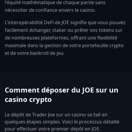
l'équité mathématique de chaque partie sans
nécessiter de confiance envers le casino.
L'interopérabilité DeFi de JOE signifie que vous pouvez
facilement échanger, staker ou prêter vos tokens sur
de nombreuses plateformes, offrant une flexibilité
maximale dans la gestion de votre portefeuille crypto
et de votre bankroll de jeu.
Comment déposer du JOE sur un
casino crypto
Le dépôt de Trader Joe sur un casino se fait en
quelques étapes simples. Voici le processus détaillé
pour effectuer votre premier dépôt en JOE.