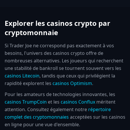
Explorer les casinos crypto par
cryptomonnaie
Si Trader Joe ne correspond pas exactement à vos
besoins, l'univers des casinos crypto offre de
nombreuses alternatives. Les joueurs qui recherchent
une stabilité de bankroll se tournent souvent vers les
casinos Litecoin
, tandis que ceux qui privilégient la
rapidité explorent les
casinos Optimism
.
Pour les amateurs de technologies innovantes, les
casinos TrumpCoin
et les
casinos Conflux
méritent
attention. Consultez également notre
répertoire
complet des cryptomonnaies
acceptées sur les casinos
en ligne pour une vue d'ensemble.