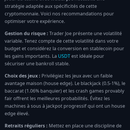
stratégie adaptée aux spécificités de cette
cryptomonnaie. Voici nos recommandations pour
optimiser votre expérience.
Gestion du risque :
Trader Joe présente une volatilité
variable. Tenez compte de cette volatilité dans votre
budget et considérez la conversion en stablecoin pour
les gains importants. La
USDT
est idéale pour
sécuriser une bankroll stable.
Choix des jeux :
Privilégiez les jeux avec un faible
avantage maison (house edge). Le blackjack (0.5-1%), le
baccarat (1.06% banquier) et les crash games provably
fair offrent les meilleures probabilités. Évitez les
machines à sous à jackpot progressif qui ont un house
edge élevé.
Retraits réguliers :
Mettez en place une discipline de