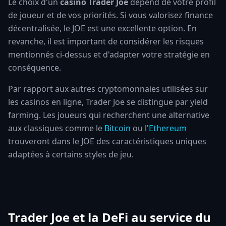
Le choix d'un
casino Trader Joe
dépend de votre profil
de joueur et de vos priorités. Si vous valorisez finance
décentralisée, le JOE est une excellente option. En
revanche, il est important de considérer les risques
mentionnés ci-dessus et d'adapter votre stratégie en
conséquence.
Par rapport aux autres cryptomonnaies utilisées sur
les casinos en ligne, Trader Joe se distingue par yield
farming. Les joueurs qui recherchent une alternative
aux classiques comme le
Bitcoin
ou l'
Ethereum
trouveront dans le JOE des caractéristiques uniques
adaptées à certains styles de jeu.
Trader Joe et la DeFi au service du