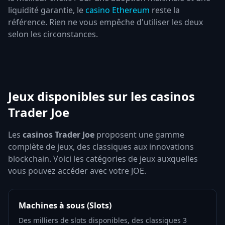
liquidité garantie, le
casino Ethereum
reste la
référence. Rien ne vous empêche d'utiliser les deux
selon les circonstances.
Jeux disponibles sur les casinos
Trader Joe
Les
casinos Trader Joe
proposent une gamme
complète de jeux, des classiques aux innovations
blockchain. Voici les catégories de jeux auxquelles
vous pouvez accéder avec votre JOE.
Machines à sous (Slots)
Des milliers de slots disponibles, des classiques 3