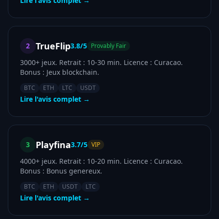
Lire l'avis complet →
TrueFlip
2
3.8/5
Provably Fair
3000+ jeux. Retrait : 10-30 min. Licence : Curacao.
Bonus : Jeux blockchain.
BTC
ETH
LTC
USDT
Lire l'avis complet →
Playfina
3
3.7/5
VIP
4000+ jeux. Retrait : 10-20 min. Licence : Curacao.
Bonus : Bonus genereux.
BTC
ETH
USDT
LTC
Lire l'avis complet →