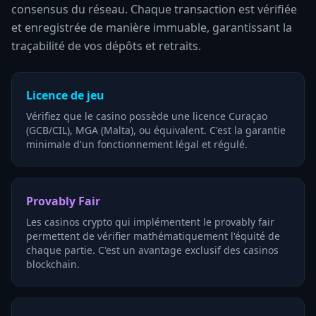
consensus du réseau. Chaque transaction est vérifiée
et enregistrée de manière immuable, garantissant la
traçabilité de vos dépôts et retraits.
Licence de jeu
Vérifiez que le casino possède une licence Curaçao
(GCB/CIL), MGA (Malta), ou équivalent. C'est la garantie
minimale d'un fonctionnement légal et régulé.
Provably Fair
Les casinos crypto qui implémentent le provably fair
permettent de vérifier mathématiquement l'équité de
chaque partie. C'est un avantage exclusif des casinos
blockchain.